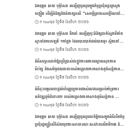
ឯកឧត្ដម ឆាយ ឫទ្ធិសែន អញ្ជើញចូលរួមក្នុងកិច្ចប្រជុំអន្តរក្រសួង
ចង្អៀត ដើម្បីពិនិត្យនិងពិភាក្សាលើ “សេចក្តីព្រាងសេចក្តីណែនាំ
ស្តីពីការរៀបចំប្រកាស ប្រកាសអន្តរក្រសួង និងប្រកាសរួម របស់
១ hourមុន ថ្ងៃទី៧ ខែសីហា ២០២៦
ក្រសួង ស្ថាប័ន”
ឯ​កឧត្តម ឆាយ ឫទ្ធិសែន ដឹកនាំ អញ្ជើញចុះពិនិត្យជាក់ស្ដែងទីតាំង
ស្ពានដែកបេឡេតិ៍ ១កន្លែង ដែលបានបាក់ដល់បាតអូរ ស្ថិតនៅព្រំ
ប្រទល់ខេត្តសៀមរាប និងខេត្តឧត្តរមានជ័យ
១ hourមុន ថ្ងៃទី៧ ខែសីហា ២០២៦
ពិធីសម្ពោធដាក់​ឱ្យ​ប្រើប្រាស់​​ជាផ្លូវការអគារ​​មណ្ឌលសុខភាព
ម៉ាឡៃ និងសមិទ្ធផលនានារបស់គម្រោងការកសាង​ភូមិសន្តិភាព​
តាមរយៈ​ការ​អភិវឌ្ឍសហគមន៍ជនបទ​ចម្រុះ​
១ hourមុន ថ្ងៃទី៧ ខែសីហា ២០២៦
ពិធីចុះហត្ថលេខា​​ផ្តល់ហិរញ្ញប្បទានឥតសំណងសម្រាប់​​គាំទ្រ​​ការ​
អភិវឌ្ឍភូមិ​ជំហាន​២ របស់គម្រោង​​ការកសាង​ភូមិសន្តិភាព ​​
តាមរយៈការ​អភិវឌ្ឍ​សហគមន៍​ជនបទចម្រុះ​
១ hourមុន ថ្ងៃទី៧ ខែសីហា ២០២៦
ឯកឧត្ដម ឆាយ ឫទ្ធិសែន អញ្ជើញចូលរួមជាកិត្តិយសក្នុងពិធីបើកកិច្ច
ប្រជុំរដ្ឋមន្ត្រីលើវិស័យមុខងារសាធារណៈអាស៊ានលើកទី២៣ និង