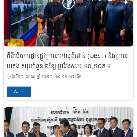
ពីធីបើកការដ្ឋានផ្លូវក្រាលកៅស៊ូពីរជាន់ (DBST) និងក្រាល
បេតុង សរុបចំនួន ៦ខ្សែ ប្រវែងសរុប ៤០,៥០គ.ម
ថ្ងៃទី១៨ ខែតុលា ឆ្នាំ២០២៥ ម៉ោង ១១:០៧ ព្រឹក
Watch