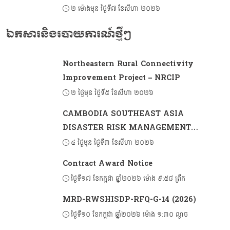
អាស៊ានបូកបីលើកទី៨ ស្តីពីកិច្ចការមុខងារសាធារណៈ
២ ម៉ោងមុន ថ្ងៃទី៧ ខែសីហា ២០២៦
ឯកសារនិងរបាយការណ៍ថ្មីៗ
Northeastern Rural Connectivity
Improvement Project – NRCIP
២ ថ្ងៃមុន ថ្ងៃទី៥ ខែសីហា ២០២៦
CAMBODIA SOUTHEAST ASIA
DISASTER RISK MANAGEMENT
PROJECT 2 (CSADRM-2)
៤ ថ្ងៃមុន ថ្ងៃទី៣ ខែសីហា ២០២៦
Contract Award Notice
ថ្ងៃទី១៧ ខែកក្កដា ឆ្នាំ២០២៦ ម៉ោង ៩:៥៨ ព្រឹក
MRD-RWSHISDP-RFQ-G-14 (2026)
ថ្ងៃទី១០ ខែកក្កដា ឆ្នាំ២០២៦ ម៉ោង ១:៣០ ល្ងាច