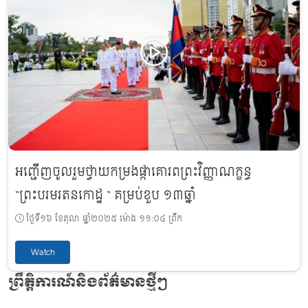
អញ្ជើញចូលរួមថ្វាយកម្រងផ្កាគោរពព្រះវិញ្ញាណក្ខន្ធ
“ព្រះបរមរតនកោដ្ឋ “ គម្រប់ខួប ១៣ឆ្នាំ
ថ្ងៃទី១៦ ខែតុលា ឆ្នាំ២០២៥ ម៉ោង ១១:០៤ ព្រឹក
Watch
ព្រឹត្តិការណ៍និងព័ត៌មានថ្មីៗ