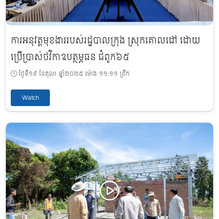
ការអនុវត្តមុខងាររបស់រដ្ឋបាលក្រុង ស្រុកគោលដៅ ដោយ
ប្រើប្រាស់ថវិកាឧបត្ថម្ភធន ជំពូក៦៥
ថ្ងៃទី១៩ ខែតុលា ឆ្នាំ២០២៥ ម៉ោង ១១:១១ ព្រឹក
Watch