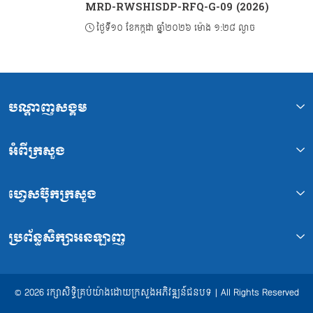
MRD-RWSHISDP-RFQ-G-09 (2026)
ថ្ងៃទី១០ ខែកក្កដា ឆ្នាំ២០២៦ ម៉ោង ១:២៨ ល្ងាច
បណ្ដាញសង្គម
អំពីក្រសួង
ហ្វេសប៊ុកក្រសួង
ប្រព័ន្ធសិក្សាអនឡាញ
© 2026 រក្សាសិទ្ធិគ្រប់យ៉ាងដោយក្រសួងអភិវឌ្ឍន៍ជនបទ | All Rights Reserved