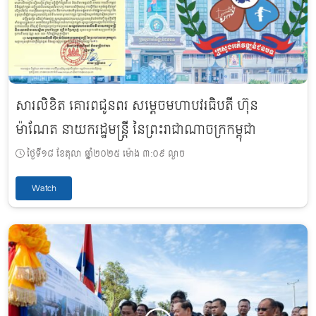
សារលិខិត គោរពជូនពរ សម្តេចមហាបវរធិបតី ហ៊ុន
ម៉ាណែត នាយករដ្ឋមន្ត្រី នៃព្រះរាជាណាចក្រកម្ពុជា
ថ្ងៃទី១៨ ខែតុលា ឆ្នាំ២០២៥ ម៉ោង ៣:០៩ ល្ងាច
Watch