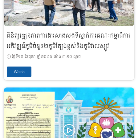
ពិនិត្យវឌ្ឍនភាពការងារសាងសង់ទីស្នាក់ការគណៈកម្មាធិការ
អភិវឌ្ឍន៍ភូមិចំនួន២ភូមិត្បែងខ្ពស់និងភូមិវាលស្បូវ
ថ្ងៃទី១៨ ខែតុលា ឆ្នាំ២០២៥ ម៉ោង ៣:១០ ល្ងាច
Watch