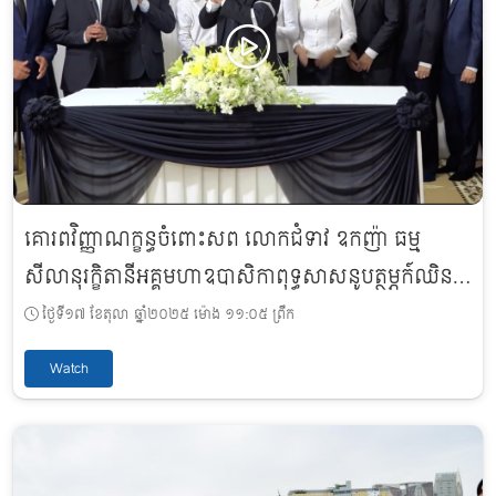
គោរពវិញ្ញាណក្ខន្ធចំពោះសព លោកជំទាវ ឧកញ៉ា ធម្ម
សីលានុរក្ខិតានីអគ្គមហាឧបាសិកាពុទ្ធសាសនូបត្ថម្ភក៍ឈិន
រ៉ែម
ថ្ងៃទី១៧ ខែតុលា ឆ្នាំ២០២៥ ម៉ោង ១១:០៥ ព្រឹក
Watch