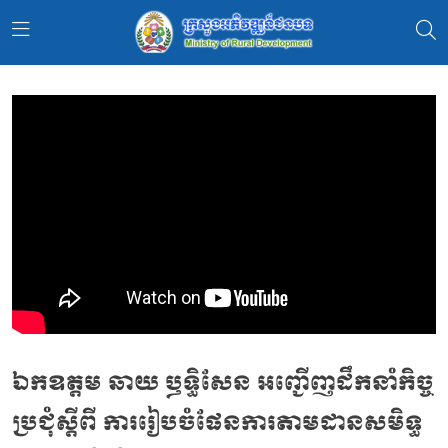
ឯកឧត្តម ឆាយ ឫទ្ធិសែន អញ្ជើញដឹកនាំកិច្ច
ប្រជុំស្តីពី ការរៀបចំផែនការតាមដានសមិទ្ធ