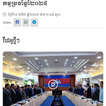
កម្មប្រចាំឆ្នាំ២០២៥
ថ្ងៃទី១៤ ខែមិនា ឆ្នាំ២០២៥ ម៉ោង ២:៤៧ ល្ងាច
Share
វីដេអូថ្មីៗ