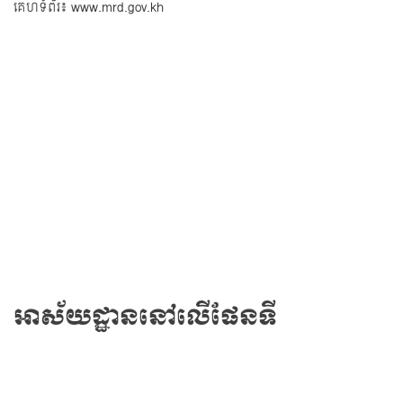
គេហទំព័រ៖
www.mrd.gov.kh
អាស័យដ្ឋាននៅលើផែនទី