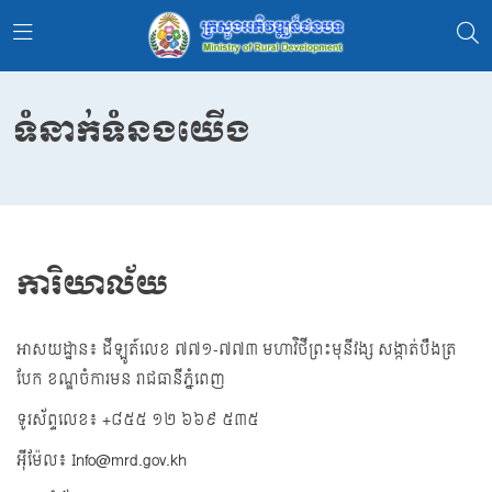
ទំនាក់ទំនងយើង
ការិយាល័យ
អាសយដ្ឋាន៖ ដីឡូត៍លេខ ៧៧១-៧៧៣ មហាវិថីព្រះមុនីវង្ស សង្កាត់បឹងត្រ
បែក ខណ្ឌចំការមន រាជធានីភ្នំពេញ
ទូរស័ព្ទលេខ៖ +៨៥៥ ១២ ៦៦៩ ៥៣៥
អុីម៉ែល៖
Info@mrd.gov.kh