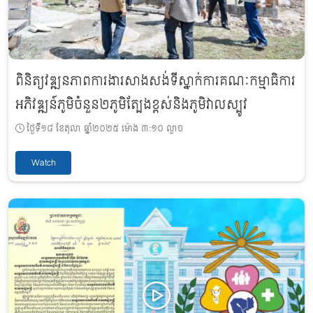
ពិនិត្យវឌ្ឍនភាពការងារសាងសង់ទីស្នាក់ការគណៈកម្មាធិការ
អភិវឌ្ឍន៍ភូមិចំនួន២ភូមិត្បែងខ្ពស់និងភូមិវាលស្បូវ
ថ្ងៃទី១៨ ខែតុលា ឆ្នាំ២០២៥ ម៉ោង ៣:១០ ល្ងាច
Watch