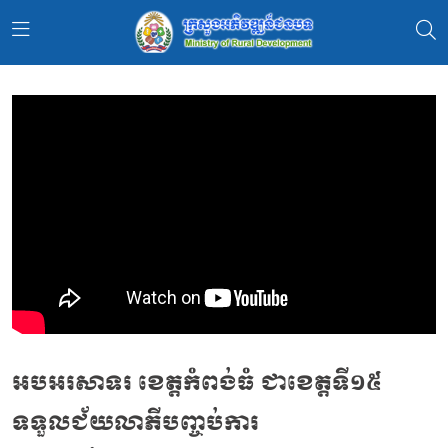
អបអរសាទរ ខេត្តកំពង់ធំ ជាខេត្តទី១៥
ទទួលជ័យលាភីបញ្ចប់ការ