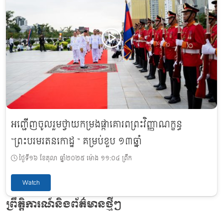
អញ្ជើញចូលរួមថ្វាយកម្រងផ្កាគោរពព្រះវិញ្ញាណក្ខន្ធ
“ព្រះបរមរតនកោដ្ឋ “ គម្រប់ខួប ១៣ឆ្នាំ
ថ្ងៃទី១៦ ខែតុលា ឆ្នាំ២០២៥ ម៉ោង ១១:០៤ ព្រឹក
Watch
ព្រឹត្តិការណ៍និងព័ត៌មានថ្មីៗ