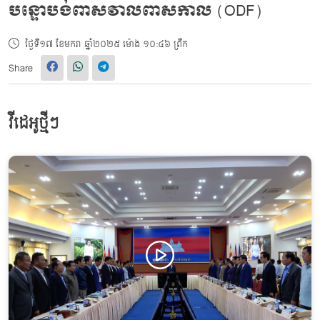
បន្ទោបង់ពាសវាលពាសកាល (ODF)
ថ្ងៃទី១៧ ខែមករា ឆ្នាំ២០២៥ ម៉ោង ១០:៤៦ ព្រឹក
Share
វីដេអូថ្មីៗ