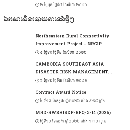
អាស៊ានបូកបីលើកទី៨ ស្តីពីកិច្ចការមុខងារសាធារណៈ
២ ថ្ងៃមុន ថ្ងៃទី៧ ខែសីហា ២០២៦
ឯកសារនិងរបាយការណ៍ថ្មីៗ
Northeastern Rural Connectivity
Improvement Project – NRCIP
៤ ថ្ងៃមុន ថ្ងៃទី៥ ខែសីហា ២០២៦
CAMBODIA SOUTHEAST ASIA
DISASTER RISK MANAGEMENT
PROJECT 2 (CSADRM-2)
៦ ថ្ងៃមុន ថ្ងៃទី៣ ខែសីហា ២០២៦
Contract Award Notice
ថ្ងៃទី១៧ ខែកក្កដា ឆ្នាំ២០២៦ ម៉ោង ៩:៥៨ ព្រឹក
MRD-RWSHISDP-RFQ-G-14 (2026)
ថ្ងៃទី១០ ខែកក្កដា ឆ្នាំ២០២៦ ម៉ោង ១:៣០ ល្ងាច