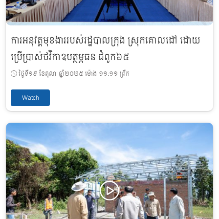
ការអនុវត្តមុខងាររបស់រដ្ឋបាលក្រុង ស្រុកគោលដៅ ដោយ
ប្រើប្រាស់ថវិកាឧបត្ថម្ភធន ជំពូក៦៥
ថ្ងៃទី១៩ ខែតុលា ឆ្នាំ២០២៥ ម៉ោង ១១:១១ ព្រឹក
Watch