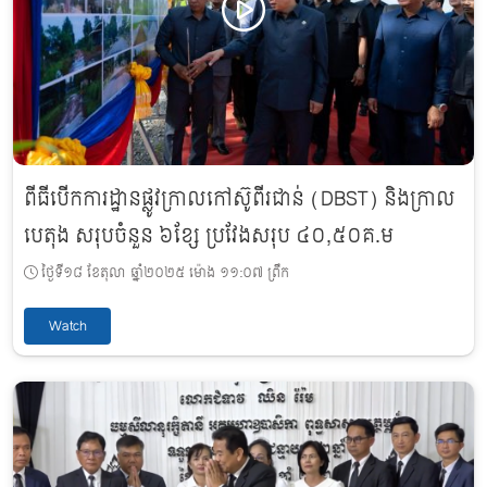
ពីធីបើកការដ្ឋានផ្លូវក្រាលកៅស៊ូពីរជាន់ (DBST) និងក្រាល
បេតុង សរុបចំនួន ៦ខ្សែ ប្រវែងសរុប ៤០,៥០គ.ម
ថ្ងៃទី១៨ ខែតុលា ឆ្នាំ២០២៥ ម៉ោង ១១:០៧ ព្រឹក
Watch