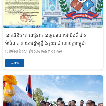
សារលិខិត គោរពជូនពរ សម្តេចមហាបវរធិបតី ហ៊ុន
ម៉ាណែត នាយករដ្ឋមន្ត្រី នៃព្រះរាជាណាចក្រកម្ពុជា
ថ្ងៃទី១៨ ខែតុលា ឆ្នាំ២០២៥ ម៉ោង ៣:០៩ ល្ងាច
Watch