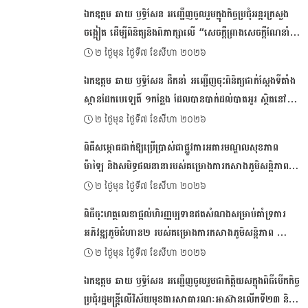
ឯកឧត្ដម ឆាយ ឫទ្ធិសែន អញ្ជើញចូលរួមក្នុងកិច្ចប្រជុំអន្តរក្រសួង
ចង្អៀត ដើម្បីពិនិត្យនិងពិភាក្សាលើ “សេចក្តីព្រាងសេចក្តីណែនាំ
ស្តីពីការរៀបចំប្រកាស ប្រកាសអន្តរក្រសួង និងប្រកាសរួម របស់
២ ថ្ងៃមុន ថ្ងៃទី៧ ខែសីហា ២០២៦
ក្រសួង ស្ថាប័ន”
ឯ​កឧត្តម ឆាយ ឫទ្ធិសែន ដឹកនាំ អញ្ជើញចុះពិនិត្យជាក់ស្ដែងទីតាំង
ស្ពានដែកបេឡេតិ៍ ១កន្លែង ដែលបានបាក់ដល់បាតអូរ ស្ថិតនៅព្រំ
ប្រទល់ខេត្តសៀមរាប និងខេត្តឧត្តរមានជ័យ
២ ថ្ងៃមុន ថ្ងៃទី៧ ខែសីហា ២០២៦
ពិធីសម្ពោធដាក់​ឱ្យ​ប្រើប្រាស់​​ជាផ្លូវការអគារ​​មណ្ឌលសុខភាព
ម៉ាឡៃ និងសមិទ្ធផលនានារបស់គម្រោងការកសាង​ភូមិសន្តិភាព​
តាមរយៈ​ការ​អភិវឌ្ឍសហគមន៍ជនបទ​ចម្រុះ​
២ ថ្ងៃមុន ថ្ងៃទី៧ ខែសីហា ២០២៦
ពិធីចុះហត្ថលេខា​​ផ្តល់ហិរញ្ញប្បទានឥតសំណងសម្រាប់​​គាំទ្រ​​ការ​
អភិវឌ្ឍភូមិ​ជំហាន​២ របស់គម្រោង​​ការកសាង​ភូមិសន្តិភាព ​​
តាមរយៈការ​អភិវឌ្ឍ​សហគមន៍​ជនបទចម្រុះ​
២ ថ្ងៃមុន ថ្ងៃទី៧ ខែសីហា ២០២៦
ឯកឧត្ដម ឆាយ ឫទ្ធិសែន អញ្ជើញចូលរួមជាកិត្តិយសក្នុងពិធីបើកកិច្ច
ប្រជុំរដ្ឋមន្ត្រីលើវិស័យមុខងារសាធារណៈអាស៊ានលើកទី២៣ និង