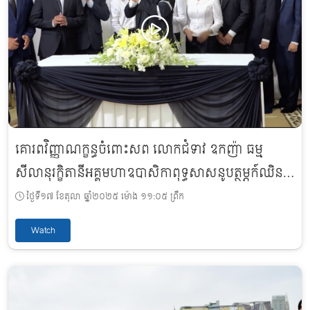
គោរពវិញ្ញាណក្ខន្ធចំពោះសព លោកជំទាវ ឧកញ៉ា ធម្ម
សីលានុរក្ខិតានីអគ្គមហាឧបាសិកាពុទ្ធសាសនូបត្ថម្ភក៍ឈិន
រ៉ែម
ថ្ងៃទី១៧ ខែតុលា ឆ្នាំ២០២៥ ម៉ោង ១១:០៥ ព្រឹក
Watch