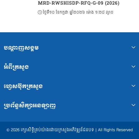
MRD-RWSHISDP-RFQ-G-09 (2026)
ថ្ងៃទី១០ ខែកក្កដា ឆ្នាំ២០២៦ ម៉ោង ១:២៨ ល្ងាច
បណ្ដាញសង្គម
អំពីក្រសួង
ហ្វេសប៊ុកក្រសួង
ប្រព័ន្ធសិក្សាអនឡាញ
© 2026 រក្សាសិទ្ធិគ្រប់យ៉ាងដោយក្រសួងអភិវឌ្ឍន៍ជនបទ | All Rights Reserved