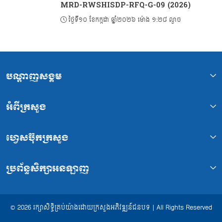
MRD-RWSHISDP-RFQ-G-09 (2026)
ថ្ងៃទី១០ ខែកក្កដា ឆ្នាំ២០២៦ ម៉ោង ១:២៨ ល្ងាច
បណ្ដាញសង្គម
អំពីក្រសួង
ហ្វេសប៊ុកក្រសួង
ប្រព័ន្ធសិក្សាអនឡាញ
© 2026 រក្សាសិទ្ធិគ្រប់យ៉ាងដោយក្រសួងអភិវឌ្ឍន៍ជនបទ | All Rights Reserved