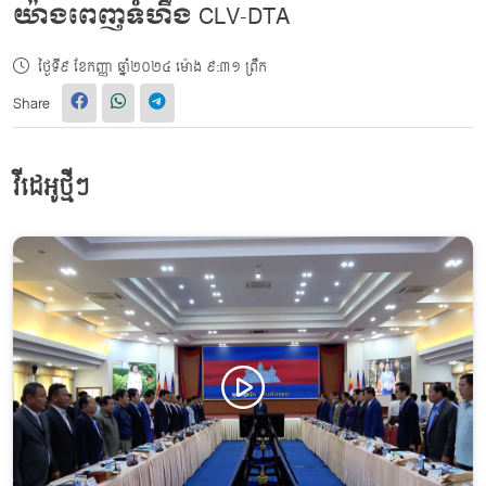
យ៉ាងពេញទំហឹង CLV-DTA
ថ្ងៃទី៩ ខែកញ្ញា ឆ្នាំ២០២៤ ម៉ោង ៩:៣១ ព្រឹក
Share
វីដេអូថ្មីៗ