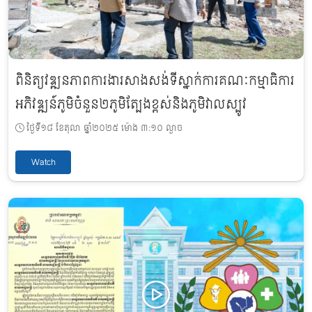
ពិនិត្យវឌ្ឍនភាពការងារសាងសង់ទីស្នាក់ការគណៈកម្មាធិការ
អភិវឌ្ឍន៍ភូមិចំនួន២ភូមិត្បែងខ្ពស់និងភូមិវាលស្បូវ
ថ្ងៃទី១៨ ខែតុលា ឆ្នាំ២០២៥ ម៉ោង ៣:១០ ល្ងាច
Watch