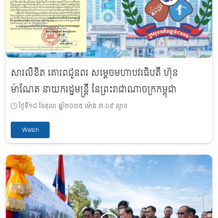
សារលិខិត គោរពជូនពរ សម្តេចមហាបវរធិបតី ហ៊ុន
ម៉ាណែត នាយករដ្ឋមន្ត្រី នៃព្រះរាជាណាចក្រកម្ពុជា
ថ្ងៃទី១៨ ខែតុលា ឆ្នាំ២០២៥ ម៉ោង ៣:០៩ ល្ងាច
Watch