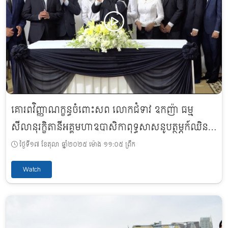
គោរពវិញ្ញាណក្ខន្ធចំពោះសព លោកជំទាវ ឧកញ៉ា ធម្ម
សីលានុរក្ខិតានីអគ្គមហាឧបាសិកាពុទ្ធសាសនូបត្ថម្ភក៍ឈិន
រ៉ែម
ថ្ងៃទី១៧ ខែតុលា ឆ្នាំ២០២៥ ម៉ោង ១១:០៥ ព្រឹក
Watch