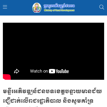
មន្ទីរអភិវឌ្ឍន៍ជនបទខេត្តបន្ទាយមានជ័យ
ជឿជាក់លើរាជរដ្ឋាភិបាល និងសូមគាំទ្រ