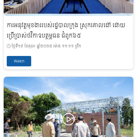
ការអនុវត្តមុខងាររបស់រដ្ឋបាលក្រុង ស្រុកគោលដៅ ដោយ
ប្រើប្រាស់ថវិកាឧបត្ថម្ភធន ជំពូក៦៥
ថ្ងៃទី១៩ ខែតុលា ឆ្នាំ២០២៥ ម៉ោង ១១:១១ ព្រឹក
Watch