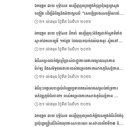
ឯកឧត្ដម ឆាយ ឫទ្ធិសែន អញ្ជើញចូលរួមក្នុងកិច្ចប្រជុំអន្តរក្រសួង
ចង្អៀត ដើម្បីពិនិត្យនិងពិភាក្សាលើ “សេចក្តីព្រាងសេចក្តីណែនាំ
ស្តីពីការរៀបចំប្រកាស ប្រកាសអន្តរក្រសួង និងប្រកាសរួម របស់
២១ ម៉ោងមុន ថ្ងៃទី៧ ខែសីហា ២០២៦
ក្រសួង ស្ថាប័ន”
ឯ​កឧត្តម ឆាយ ឫទ្ធិសែន ដឹកនាំ អញ្ជើញចុះពិនិត្យជាក់ស្ដែងទីតាំង
ស្ពានដែកបេឡេតិ៍ ១កន្លែង ដែលបានបាក់ដល់បាតអូរ ស្ថិតនៅព្រំ
ប្រទល់ខេត្តសៀមរាប និងខេត្តឧត្តរមានជ័យ
២១ ម៉ោងមុន ថ្ងៃទី៧ ខែសីហា ២០២៦
ពិធីសម្ពោធដាក់​ឱ្យ​ប្រើប្រាស់​​ជាផ្លូវការអគារ​​មណ្ឌលសុខភាព
ម៉ាឡៃ និងសមិទ្ធផលនានារបស់គម្រោងការកសាង​ភូមិសន្តិភាព​
តាមរយៈ​ការ​អភិវឌ្ឍសហគមន៍ជនបទ​ចម្រុះ​
២១ ម៉ោងមុន ថ្ងៃទី៧ ខែសីហា ២០២៦
ពិធីចុះហត្ថលេខា​​ផ្តល់ហិរញ្ញប្បទានឥតសំណងសម្រាប់​​គាំទ្រ​​ការ​
អភិវឌ្ឍភូមិ​ជំហាន​២ របស់គម្រោង​​ការកសាង​ភូមិសន្តិភាព ​​
តាមរយៈការ​អភិវឌ្ឍ​សហគមន៍​ជនបទចម្រុះ​
២១ ម៉ោងមុន ថ្ងៃទី៧ ខែសីហា ២០២៦
ឯកឧត្ដម ឆាយ ឫទ្ធិសែន អញ្ជើញចូលរួមជាកិត្តិយសក្នុងពិធីបើកកិច្ច
ប្រជុំរដ្ឋមន្ត្រីលើវិស័យមុខងារសាធារណៈអាស៊ានលើកទី២៣ និង