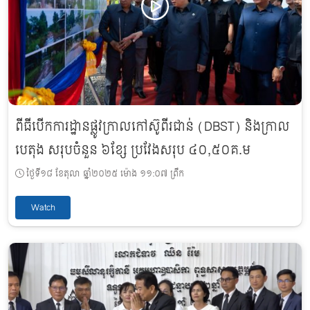
ពីធីបើកការដ្ឋានផ្លូវក្រាលកៅស៊ូពីរជាន់ (DBST) និងក្រាល
បេតុង សរុបចំនួន ៦ខ្សែ ប្រវែងសរុប ៤០,៥០គ.ម
ថ្ងៃទី១៨ ខែតុលា ឆ្នាំ២០២៥ ម៉ោង ១១:០៧ ព្រឹក
Watch