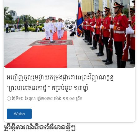
អញ្ជើញចូលរួមថ្វាយកម្រងផ្កាគោរពព្រះវិញ្ញាណក្ខន្ធ
“ព្រះបរមរតនកោដ្ឋ “ គម្រប់ខួប ១៣ឆ្នាំ
ថ្ងៃទី១៦ ខែតុលា ឆ្នាំ២០២៥ ម៉ោង ១១:០៤ ព្រឹក
Watch
ព្រឹត្តិការណ៍និងព័ត៌មានថ្មីៗ