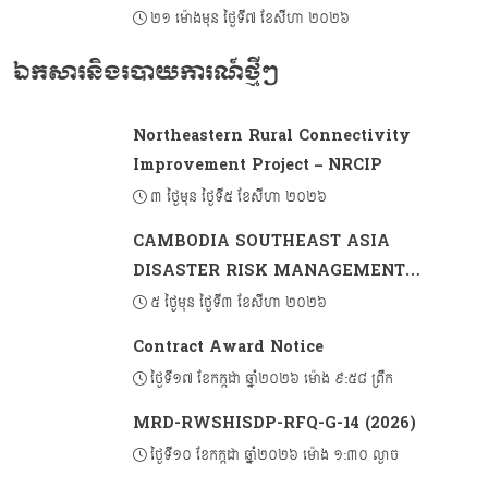
អាស៊ានបូកបីលើកទី៨ ស្តីពីកិច្ចការមុខងារសាធារណៈ
២១ ម៉ោងមុន ថ្ងៃទី៧ ខែសីហា ២០២៦
ឯកសារនិងរបាយការណ៍ថ្មីៗ
Northeastern Rural Connectivity
Improvement Project – NRCIP
៣ ថ្ងៃមុន ថ្ងៃទី៥ ខែសីហា ២០២៦
CAMBODIA SOUTHEAST ASIA
DISASTER RISK MANAGEMENT
PROJECT 2 (CSADRM-2)
៥ ថ្ងៃមុន ថ្ងៃទី៣ ខែសីហា ២០២៦
Contract Award Notice
ថ្ងៃទី១៧ ខែកក្កដា ឆ្នាំ២០២៦ ម៉ោង ៩:៥៨ ព្រឹក
MRD-RWSHISDP-RFQ-G-14 (2026)
ថ្ងៃទី១០ ខែកក្កដា ឆ្នាំ២០២៦ ម៉ោង ១:៣០ ល្ងាច