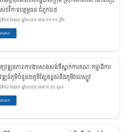
រអនុវត្តមុខងាររបស់រដ្ឋបាលក្រុង ស្រុកគោលដៅ ដោយប្រើ
ាស់ថវិកាឧបត្ថម្ភធន ជំពូក៦៥
ងៃទី១៩ ខែតុលា ឆ្នាំ២០២៥ ម៉ោង ១១:១១ ព្រឹក
Watch
ិត្យវឌ្ឍនភាពការងារសាងសង់ទីស្នាក់ការគណៈកម្មាធិការ
វឌ្ឍន៍ភូមិចំនួន២ភូមិត្បែងខ្ពស់និងភូមិវាលស្បូវ
ងៃទី១៨ ខែតុលា ឆ្នាំ២០២៥ ម៉ោង ៣:១០ ល្ងាច
Watch