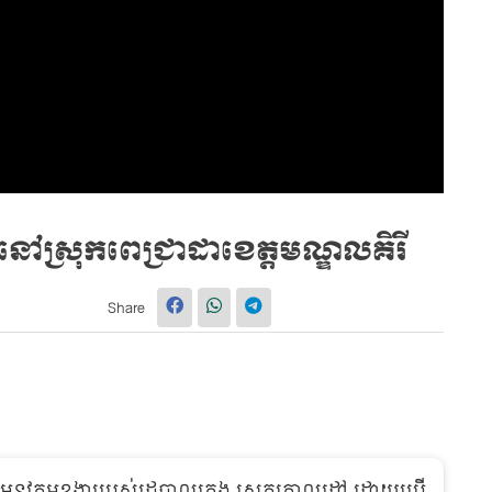
សែនៅស្រុកពេជ្រាដាខេត្តមណ្ឌលគិរី
Share