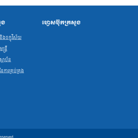
សួង
ហ្វេសប៊ុកក្រសួង
ិងចក្ខុវិស័យ
្ត្រី
ស្ថាប័ន
ធនែការគ្រប់គ្រង
Reserved