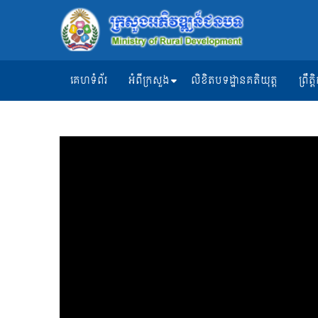
គេហទំព័រ
អំពីក្រសួង
លិខិតបទដ្ឋានគតិយុត្ត
ព្រឹ