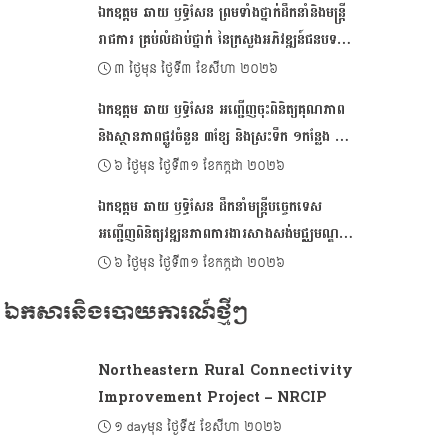
ឯកឧត្ដម ឆាយ ឫទ្ធិសែន ព្រមទាំងថ្នាក់ដឹកនាំនិងមន្ត្រី
រាជការ គ្រប់លំដាប់ថ្នាក់ នៃក្រសួងអភិវឌ្ឍន៍ជនបទ
ផ្ញើសារលិខិតជូនពរ គោរពជូនសម្តេចអគ្គមហា
៣ ថ្ងៃមុន ថ្ងៃទី៣ ខែសីហា ២០២៦
សេនាបតីតេជោ ហ៊ុន សែន ប្រធានព្រឹទ្ធសភា និងជា
ឯកឧត្ដម ឆាយ ឫទ្ធិសែន អញ្ជើញចុះពិនិត្យគុណភាព
ប្រធានក្រុមឧត្តមប្រឹក្សាផ្ទាល់ព្រះមហាក្សត្រ នៃ
និងស្ថានភាពផ្លូវចំនួន ៣ខ្សែ និងស្រះទឹក ១កន្លែង នៅ
ព្រះរាជាណាចក្រកម្ពុជា ក្នុងឱកាសដ៏មហានក្ខត្តឫក្ស
ក្នុងខេត្តតាកែវ
៦ ថ្ងៃមុន ថ្ងៃទី៣១ ខែកក្កដា ២០២៦
នៃខួបចម្រើនជន្មាយុគម្រប់៧៤ ឈានចូល ៧៥ឆ្នាំ
ឯកឧត្តម ឆាយ ឫទ្ធិសែន ដឹកនាំមន្ដ្រីបច្ចេកទេស
អញ្ជើញពិនិត្យវឌ្ឍនភាពការងារសាងសង់មជ្ឈមណ្ឌល
អភិវឌ្ឍន៍សហគមន៍ និងហេដ្ឋារចនាសម្ព័ន្ធនានា នៅក្នុង
៦ ថ្ងៃមុន ថ្ងៃទី៣១ ខែកក្កដា ២០២៦
ខេត្តតាកែវ
ឯកសារនិងរបាយការណ៍ថ្មីៗ
Northeastern Rural Connectivity
Improvement Project – NRCIP
១ dayមុន ថ្ងៃទី៥ ខែសីហា ២០២៦