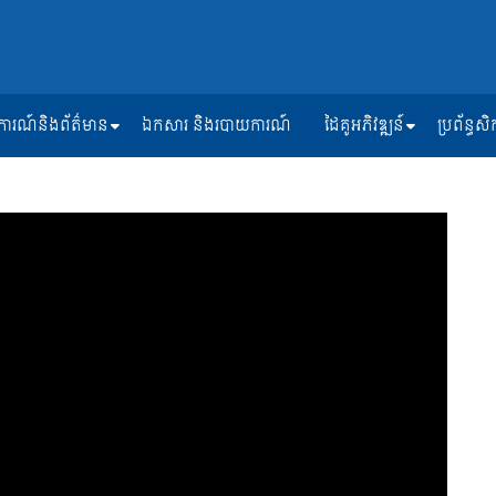
ត្តិការណ៍និងព័ត៌មាន
ឯកសារ និងរបាយការណ៍
ដៃគូអភិវឌ្ឍន៍
ប្រព័ន្ធ