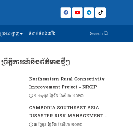
សិក្សាអនឡាញ
ទំនាក់ទំនងយើង
Search
ព្រឹត្តិការណ៍និងព័ត៌មានថ្មីៗ
Northeastern Rural Connectivity
Improvement Project – NRCIP
១ dayមុន ថ្ងៃទី៥ ខែសីហា ២០២៦
CAMBODIA SOUTHEAST ASIA
DISASTER RISK MANAGEMENT
PROJECT 2 (CSADRM-2)
៣ ថ្ងៃមុន ថ្ងៃទី៣ ខែសីហា ២០២៦