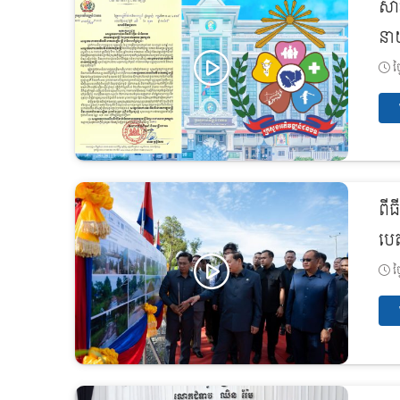
សា
នាយ
ថ្
ពីធ
បេ
ថ្