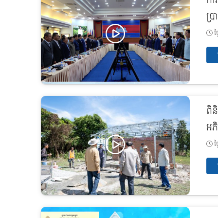
កា
ប្រ
ថ្
ពិន
អភិ
ថ្