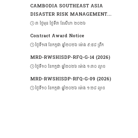
CAMBODIA SOUTHEAST ASIA
DISASTER RISK MANAGEMENT
PROJECT 2 (CSADRM-2)
៣ ថ្ងៃមុន ថ្ងៃទី៣ ខែសីហា ២០២៦
Contract Award Notice
ថ្ងៃទី១៧ ខែកក្កដា ឆ្នាំ២០២៦ ម៉ោង ៩:៥៨ ព្រឹក
MRD-RWSHISDP-RFQ-G-14 (2026)
ថ្ងៃទី១០ ខែកក្កដា ឆ្នាំ២០២៦ ម៉ោង ១:៣០ ល្ងាច
MRD-RWSHISDP-RFQ-G-09 (2026)
ថ្ងៃទី១០ ខែកក្កដា ឆ្នាំ២០២៦ ម៉ោង ១:២៨ ល្ងាច