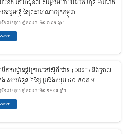
រលិខិត គោរពជូនពរ សម្តេចមហាបវរធិបតី ហ៊ុន ម៉ាណែត
ករដ្ឋមន្ត្រី នៃព្រះរាជាណាចក្រកម្ពុជា
ងៃទី១៨ ខែតុលា ឆ្នាំ២០២៥ ម៉ោង ៣:០៩ ល្ងាច
Watch
ីបើកការដ្ឋានផ្លូវក្រាលកៅស៊ូពីរជាន់ (DBST) និងក្រាល
តុង សរុបចំនួន ៦ខ្សែ ប្រវែងសរុប ៤០,៥០គ.ម
ងៃទី១៨ ខែតុលា ឆ្នាំ២០២៥ ម៉ោង ១១:០៧ ព្រឹក
Watch