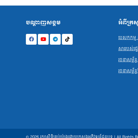
បណ្ដាញសង្គម
អំពីក្រ
បេសកកម្ម ន
សាររបស់រដ្ឋមន
រចនាសម្ព័ន្ធ
រចនាសម្ព័ន្
© 2026 រក្សាសិទ្ធិគ្រប់យ៉ាងដោយក្រសួងអភិវឌ្ឍន៍ជនបទ | All Rights 