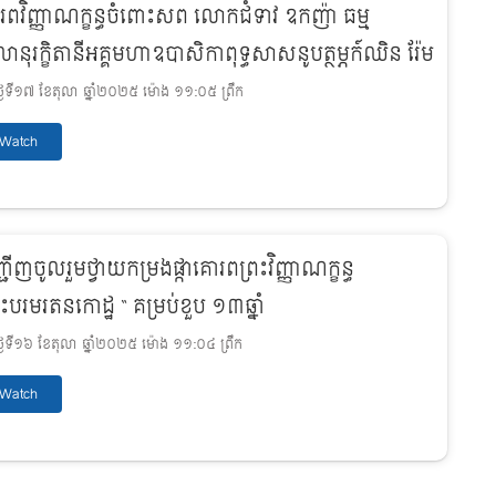
រពវិញ្ញាណក្ខន្ធចំពោះសព លោកជំទាវ ឧកញ៉ា ធម្ម
ានុរក្ខិតានីអគ្គមហាឧបាសិកាពុទ្ធសាសនូបត្ថម្ភក៍ឈិន រ៉ែម
ងៃទី១៧ ខែតុលា ឆ្នាំ២០២៥ ម៉ោង ១១:០៥ ព្រឹក
Watch
ជើញចូលរួមថ្វាយកម្រងផ្កាគោរពព្រះវិញ្ញាណក្ខន្ធ
រះបរមរតនកោដ្ឋ “ គម្រប់ខួប ១៣ឆ្នាំ
ងៃទី១៦ ខែតុលា ឆ្នាំ២០២៥ ម៉ោង ១១:០៤ ព្រឹក
Watch