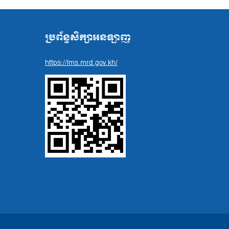
ប្រព័ន្ធសិក្សាអនឡាញ
https://lms.mrd.gov.kh/