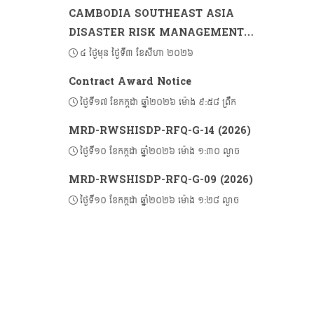
CAMBODIA SOUTHEAST ASIA
DISASTER RISK MANAGEMENT
PROJECT 2 (CSADRM-2)
៤ ថ្ងៃមុន ថ្ងៃទី៣ ខែសីហា ២០២៦
Contract Award Notice
ថ្ងៃទី១៧ ខែកក្កដា ឆ្នាំ២០២៦ ម៉ោង ៩:៥៨ ព្រឹក
MRD-RWSHISDP-RFQ-G-14 (2026)
ថ្ងៃទី១០ ខែកក្កដា ឆ្នាំ២០២៦ ម៉ោង ១:៣០ ល្ងាច
MRD-RWSHISDP-RFQ-G-09 (2026)
ថ្ងៃទី១០ ខែកក្កដា ឆ្នាំ២០២៦ ម៉ោង ១:២៨ ល្ងាច