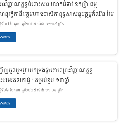
រពវិញ្ញាណក្ខន្ធចំពោះសព លោកជំទាវ ឧកញ៉ា ធម្ម
ានុរក្ខិតានីអគ្គមហាឧបាសិកាពុទ្ធសាសនូបត្ថម្ភក៍ឈិន រ៉ែម
ងៃទី១៧ ខែតុលា ឆ្នាំ២០២៥ ម៉ោង ១១:០៥ ព្រឹក
Watch
ជើញចូលរួមថ្វាយកម្រងផ្កាគោរពព្រះវិញ្ញាណក្ខន្ធ
រះបរមរតនកោដ្ឋ “ គម្រប់ខួប ១៣ឆ្នាំ
ងៃទី១៦ ខែតុលា ឆ្នាំ២០២៥ ម៉ោង ១១:០៤ ព្រឹក
Watch