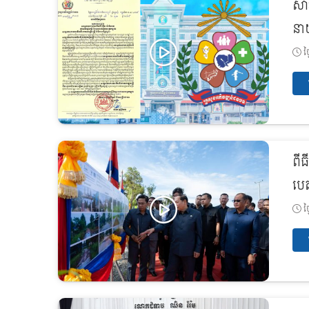
សា
នាយ
ថ្
ពីធ
បេ
ថ្