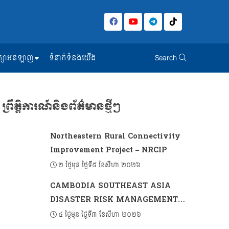
សិក្សាអនឡាញ
ទំនាក់ទំនងយើង
Search
ព្រឹត្តិការណ៍និងព័ត៌មានថ្មីៗ
Northeastern Rural Connectivity
Improvement Project – NRCIP
២ ថ្ងៃមុន ថ្ងៃទី៥ ខែសីហា ២០២៦
CAMBODIA SOUTHEAST ASIA
DISASTER RISK MANAGEMENT
PROJECT 2 (CSADRM-2)
៤ ថ្ងៃមុន ថ្ងៃទី៣ ខែសីហា ២០២៦