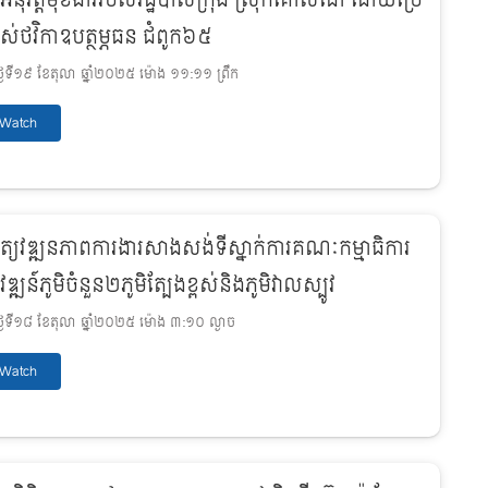
រអនុវត្តមុខងាររបស់រដ្ឋបាលក្រុង ស្រុកគោលដៅ ដោយប្រើ
ាស់ថវិកាឧបត្ថម្ភធន ជំពូក៦៥
ងៃទី១៩ ខែតុលា ឆ្នាំ២០២៥ ម៉ោង ១១:១១ ព្រឹក
Watch
ិត្យវឌ្ឍនភាពការងារសាងសង់ទីស្នាក់ការគណៈកម្មាធិការ
វឌ្ឍន៍ភូមិចំនួន២ភូមិត្បែងខ្ពស់និងភូមិវាលស្បូវ
ងៃទី១៨ ខែតុលា ឆ្នាំ២០២៥ ម៉ោង ៣:១០ ល្ងាច
Watch