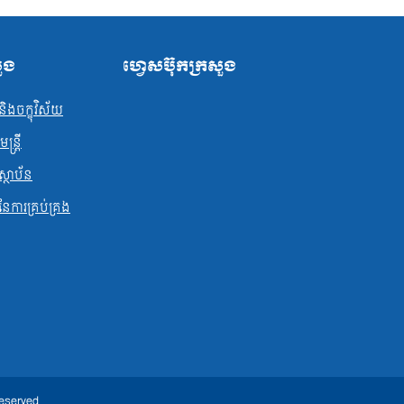
សួង
ហ្វេសប៊ុកក្រសួង
ិងចក្ខុវិស័យ
្ត្រី
ស្ថាប័ន
ធនែការគ្រប់គ្រង
Reserved