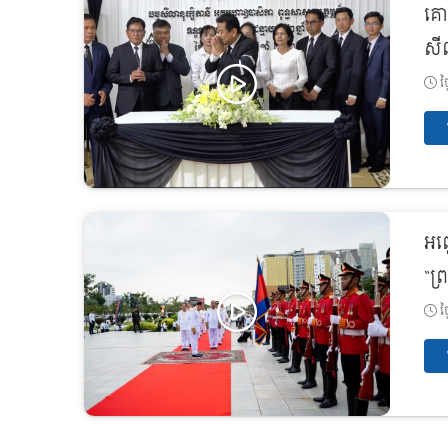
គោ
សីល
ថ្
អញ្
“ព្
ថ្