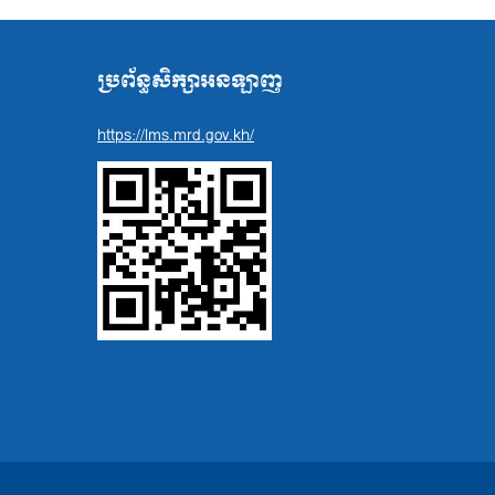
ប្រព័ន្ធសិក្សាអនឡាញ
https://lms.mrd.gov.kh/