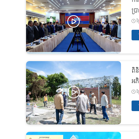
កា
ប្រ
ថ្
ពិន
អភិ
ថ្