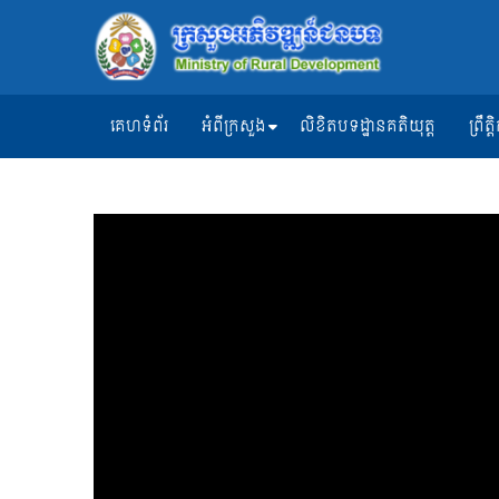
គេហទំព័រ
អំពីក្រសួង
លិខិតបទដ្ឋានគតិយុត្ត
ព្រឹ