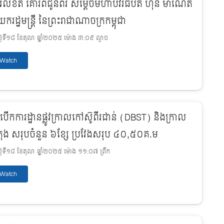
រលិខិត គោរពជូនពរ សម្តេចមហាបវរធិបតី ហ៊ុន ម៉ាណែត
ករដ្ឋមន្ត្រី នៃព្រះរាជាណាចក្រកម្ពុជា
ងៃទី១៨ ខែតុលា ឆ្នាំ២០២៥ ម៉ោង ៣:០៩ ល្ងាច
Watch
ីបើកការដ្ឋានផ្លូវក្រាលកៅស៊ូពីរជាន់ (DBST) និងក្រាល
តុង សរុបចំនួន ៦ខ្សែ ប្រវែងសរុប ៤០,៥០គ.ម
ងៃទី១៨ ខែតុលា ឆ្នាំ២០២៥ ម៉ោង ១១:០៧ ព្រឹក
Watch