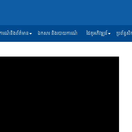
ត្តិការណ៍និងព័ត៌មាន
ឯកសារ និងរបាយការណ៍
ដៃគូអភិវឌ្ឍន៍
ប្រព័ន្ធ