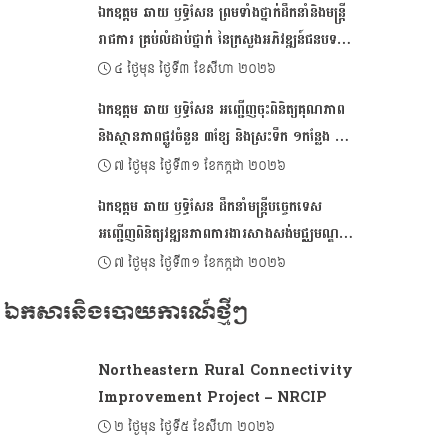
ឯកឧត្ដម ឆាយ ឫទ្ធិសែន ព្រមទាំងថ្នាក់ដឹកនាំនិងមន្ត្រី
រាជការ គ្រប់លំដាប់ថ្នាក់ នៃក្រសួងអភិវឌ្ឍន៍ជនបទ
ផ្ញើសារលិខិតជូនពរ គោរពជូនសម្តេចអគ្គមហា
៤ ថ្ងៃមុន ថ្ងៃទី៣ ខែសីហា ២០២៦
សេនាបតីតេជោ ហ៊ុន សែន ប្រធានព្រឹទ្ធសភា និងជា
ឯកឧត្ដម ឆាយ ឫទ្ធិសែន អញ្ជើញចុះពិនិត្យគុណភាព
ប្រធានក្រុមឧត្តមប្រឹក្សាផ្ទាល់ព្រះមហាក្សត្រ នៃ
និងស្ថានភាពផ្លូវចំនួន ៣ខ្សែ និងស្រះទឹក ១កន្លែង នៅ
ព្រះរាជាណាចក្រកម្ពុជា ក្នុងឱកាសដ៏មហានក្ខត្តឫក្ស
ក្នុងខេត្តតាកែវ
៧ ថ្ងៃមុន ថ្ងៃទី៣១ ខែកក្កដា ២០២៦
នៃខួបចម្រើនជន្មាយុគម្រប់៧៤ ឈានចូល ៧៥ឆ្នាំ
ឯកឧត្តម ឆាយ ឫទ្ធិសែន ដឹកនាំមន្ដ្រីបច្ចេកទេស
អញ្ជើញពិនិត្យវឌ្ឍនភាពការងារសាងសង់មជ្ឈមណ្ឌល
អភិវឌ្ឍន៍សហគមន៍ និងហេដ្ឋារចនាសម្ព័ន្ធនានា នៅក្នុង
៧ ថ្ងៃមុន ថ្ងៃទី៣១ ខែកក្កដា ២០២៦
ខេត្តតាកែវ
ឯកសារនិងរបាយការណ៍ថ្មីៗ
Northeastern Rural Connectivity
Improvement Project – NRCIP
២ ថ្ងៃមុន ថ្ងៃទី៥ ខែសីហា ២០២៦