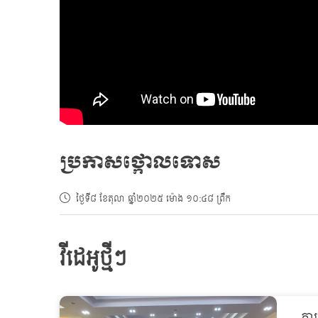
ប្រកាសថ្កោលទោស
ថ្ងៃទី៨ ខែតុលា ឆ្នាំ២០២៥ ម៉ោង ១០:៤៨ ព្រឹក
វីដេអូថ្មីៗ