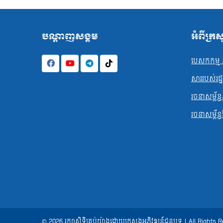
បណ្ដាញសង្គម
អំពីក្រ
បេសកកម្ម ន
សាររបស់រដ្ឋមន
រចនាសម្ព័ន្ធ
រចនាសម្ព័ន្
© 2026 រក្សាសិទ្ធិគ្រប់យ៉ាងដោយក្រសួងអភិវឌ្ឍន៍ជនបទ | All Rights 