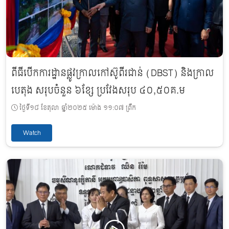
ពីធីបើកការដ្ឋានផ្លូវក្រាលកៅស៊ូពីរជាន់ (DBST) និងក្រាល
បេតុង សរុបចំនួន ៦ខ្សែ ប្រវែងសរុប ៤០,៥០គ.ម
ថ្ងៃទី១៨ ខែតុលា ឆ្នាំ២០២៥ ម៉ោង ១១:០៧ ព្រឹក
Watch