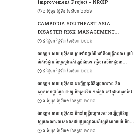
Improvement Project – NRCIP
២ ថ្ងៃមុន ថ្ងៃទី៥ ខែសីហា ២០២៦
CAMBODIA SOUTHEAST ASIA
DISASTER RISK MANAGEMENT
PROJECT 2 (CSADRM-2)
៤ ថ្ងៃមុន ថ្ងៃទី៣ ខែសីហា ២០២៦
ឯកឧត្ដម ឆាយ ឫទ្ធិសែន ព្រមទាំងថ្នាក់ដឹកនាំនិងមន្ត្រីរាជការ គ្រប់
លំដាប់ថ្នាក់ នៃក្រសួងអភិវឌ្ឍន៍ជនបទ ផ្ញើសារលិខិតជូនពរ
គោរពជូនសម្តេចអគ្គមហាសេនាបតីតេជោ ហ៊ុន សែន ប្រធាន
៤ ថ្ងៃមុន ថ្ងៃទី៣ ខែសីហា ២០២៦
ព្រឹទ្ធសភា និងជាប្រធានក្រុមឧត្តមប្រឹក្សាផ្ទាល់ព្រះមហាក្សត្រ នៃ
ឯកឧត្ដម ឆាយ ឫទ្ធិសែន អញ្ជើញចុះពិនិត្យគុណភាព និង
ព្រះរាជាណាចក្រកម្ពុជា ក្នុងឱកាសដ៏មហានក្ខត្តឫក្ស នៃខួបចម្រើន
ស្ថានភាពផ្លូវចំនួន ៣ខ្សែ និងស្រះទឹក ១កន្លែង នៅក្នុងខេត្តតាកែវ
ជន្មាយុគម្រប់៧៤ ឈានចូល ៧៥ឆ្នាំ
៧ ថ្ងៃមុន ថ្ងៃទី៣១ ខែកក្កដា ២០២៦
ឯកឧត្តម ឆាយ ឫទ្ធិសែន ដឹកនាំមន្ដ្រីបច្ចេកទេស អញ្ជើញពិនិត្យ
វឌ្ឍនភាពការងារសាងសង់មជ្ឈមណ្ឌលអភិវឌ្ឍន៍សហគមន៍ និង
ហេដ្ឋារចនាសម្ព័ន្ធនានា នៅក្នុងខេត្តតាកែវ
៧ ថ្ងៃមុន ថ្ងៃទី៣១ ខែកក្កដា ២០២៦