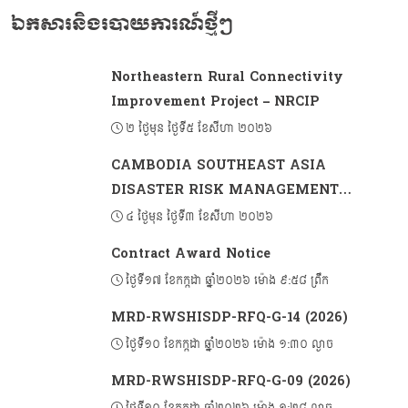
ឯកសារនិងរបាយការណ៍ថ្មីៗ
Northeastern Rural Connectivity
Improvement Project – NRCIP
២ ថ្ងៃមុន ថ្ងៃទី៥ ខែសីហា ២០២៦
CAMBODIA SOUTHEAST ASIA
DISASTER RISK MANAGEMENT
PROJECT 2 (CSADRM-2)
៤ ថ្ងៃមុន ថ្ងៃទី៣ ខែសីហា ២០២៦
Contract Award Notice
ថ្ងៃទី១៧ ខែកក្កដា ឆ្នាំ២០២៦ ម៉ោង ៩:៥៨ ព្រឹក
MRD-RWSHISDP-RFQ-G-14 (2026)
ថ្ងៃទី១០ ខែកក្កដា ឆ្នាំ២០២៦ ម៉ោង ១:៣០ ល្ងាច
MRD-RWSHISDP-RFQ-G-09 (2026)