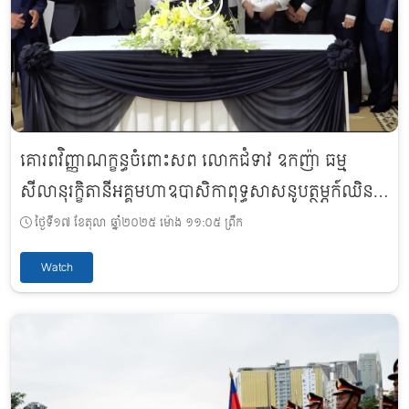
គោរពវិញ្ញាណក្ខន្ធចំពោះសព លោកជំទាវ ឧកញ៉ា ធម្ម
សីលានុរក្ខិតានីអគ្គមហាឧបាសិកាពុទ្ធសាសនូបត្ថម្ភក៍ឈិន
រ៉ែម
ថ្ងៃទី១៧ ខែតុលា ឆ្នាំ២០២៥ ម៉ោង ១១:០៥ ព្រឹក
Watch