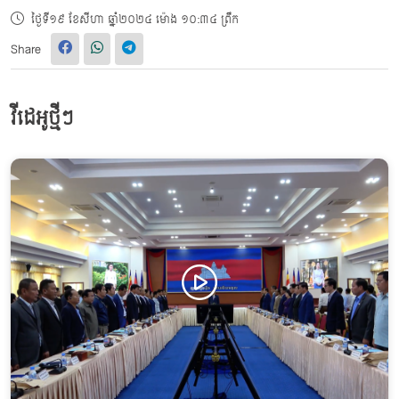
ថ្ងៃទី១៩ ខែសីហា ឆ្នាំ២០២៤ ម៉ោង ១០:៣៤ ព្រឹក
Share
វីដេអូថ្មីៗ