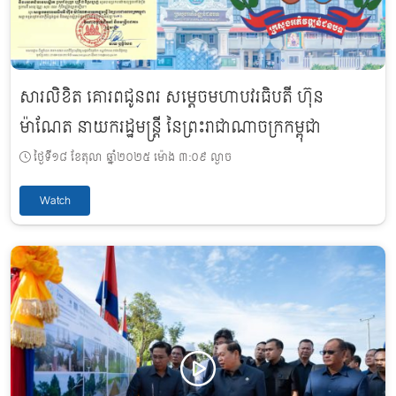
សារលិខិត គោរពជូនពរ សម្តេចមហាបវរធិបតី ហ៊ុន
ម៉ាណែត នាយករដ្ឋមន្ត្រី នៃព្រះរាជាណាចក្រកម្ពុជា
ថ្ងៃទី១៨ ខែតុលា ឆ្នាំ២០២៥ ម៉ោង ៣:០៩ ល្ងាច
Watch