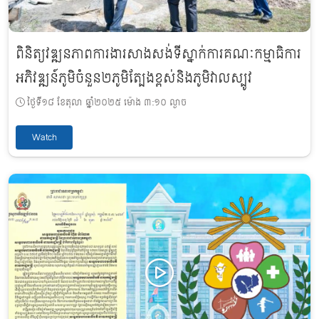
ពិនិត្យវឌ្ឍនភាពការងារសាងសង់ទីស្នាក់ការគណៈកម្មាធិការ
អភិវឌ្ឍន៍ភូមិចំនួន២ភូមិត្បែងខ្ពស់និងភូមិវាលស្បូវ
ថ្ងៃទី១៨ ខែតុលា ឆ្នាំ២០២៥ ម៉ោង ៣:១០ ល្ងាច
Watch