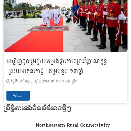
អញ្ជើញចូលរួមថ្វាយកម្រងផ្កាគោរពព្រះវិញ្ញាណក្ខន្ធ
“ព្រះបរមរតនកោដ្ឋ “ គម្រប់ខួប ១៣ឆ្នាំ
ថ្ងៃទី១៦ ខែតុលា ឆ្នាំ២០២៥ ម៉ោង ១១:០៤ ព្រឹក
Watch
ព្រឹត្តិការណ៍និងព័ត៌មានថ្មីៗ
Northeastern Rural Connectivity