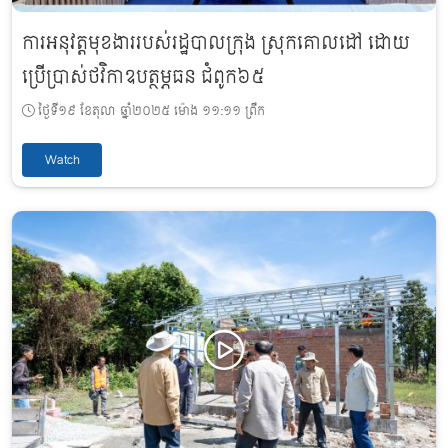
ការអនុវត្តមុខងាររបស់រដ្ឋបាលក្រុង ស្រុកគោលដៅ ដោយ
ប្រើប្រាស់ថវិកាឧបត្ថម្ភធន ជំពូក៦៥
ថ្ងៃទី១៩ ខែតុលា ឆ្នាំ២០២៥ ម៉ោង ១១:១១ ព្រឹក
Watch