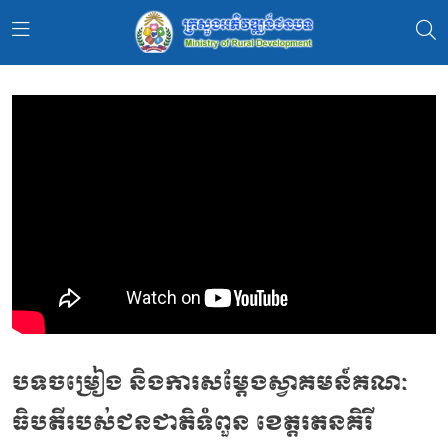
បទចម្រៀង និងការសម្តែងស្វាគមន៍គណៈ
ធិបតីរបស់ជនជាតិទំពួន ខេត្តរតនគិរី