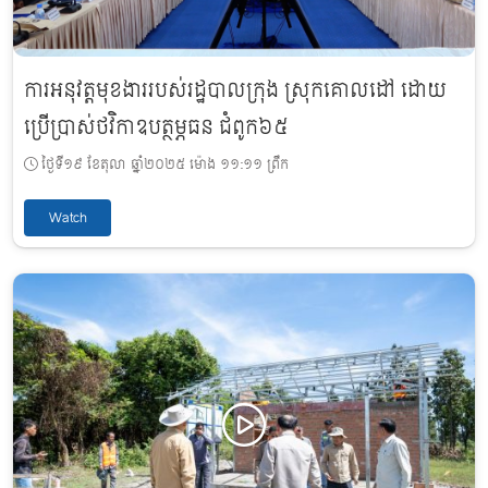
ការអនុវត្តមុខងាររបស់រដ្ឋបាលក្រុង ស្រុកគោលដៅ ដោយ
ប្រើប្រាស់ថវិកាឧបត្ថម្ភធន ជំពូក៦៥
ថ្ងៃទី១៩ ខែតុលា ឆ្នាំ២០២៥ ម៉ោង ១១:១១ ព្រឹក
Watch