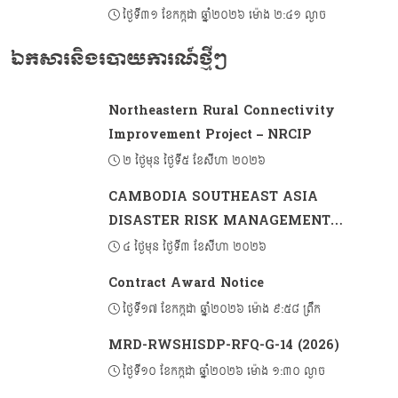
ហេដ្ឋារចនាសម្ព័ន្ធនានា នៅក្នុងខេត្តតាកែវ
ថ្ងៃទី៣១ ខែកក្កដា ឆ្នាំ២០២៦ ម៉ោង ២:៤១ ល្ងាច
ឯកសារនិងរបាយការណ៍ថ្មីៗ
Northeastern Rural Connectivity
Improvement Project – NRCIP
២ ថ្ងៃមុន ថ្ងៃទី៥ ខែសីហា ២០២៦
CAMBODIA SOUTHEAST ASIA
DISASTER RISK MANAGEMENT
PROJECT 2 (CSADRM-2)
៤ ថ្ងៃមុន ថ្ងៃទី៣ ខែសីហា ២០២៦
Contract Award Notice
ថ្ងៃទី១៧ ខែកក្កដា ឆ្នាំ២០២៦ ម៉ោង ៩:៥៨ ព្រឹក
MRD-RWSHISDP-RFQ-G-14 (2026)
ថ្ងៃទី១០ ខែកក្កដា ឆ្នាំ២០២៦ ម៉ោង ១:៣០ ល្ងាច