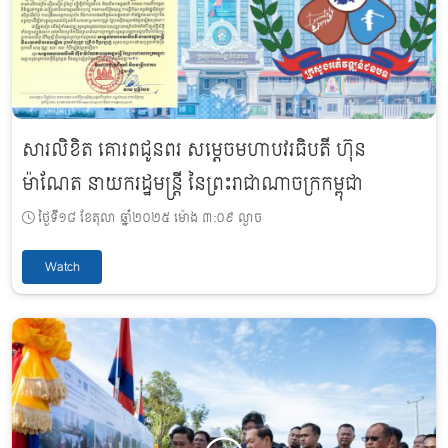
សារលិខិត គោរពជូនពរ សម្តេចមហាបវរធិបតី ហ៊ុន
ម៉ាណែត នាយករដ្ឋមន្ត្រី នៃព្រះរាជាណាចក្រកម្ពុជា
ថ្ងៃទី១៨ ខែតុលា ឆ្នាំ២០២៥ ម៉ោង ៣:០៩ ល្ងាច
Watch