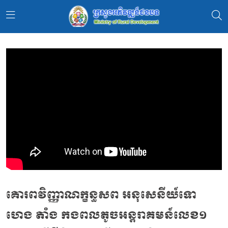
គោរពវិញ្ញាណក្ខន្ធសព អនុសេនីយ៍ទោ
ហេង តាំង កងពលតូចអន្តរាគមន៍លេខ១