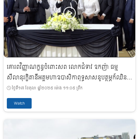
គោរពវិញ្ញាណក្ខន្ធចំពោះសព លោកជំទាវ ឧកញ៉ា ធម្ម
សីលានុរក្ខិតានីអគ្គមហាឧបាសិកាពុទ្ធសាសនូបត្ថម្ភក៍ឈិន
រ៉ែម
ថ្ងៃទី១៧ ខែតុលា ឆ្នាំ២០២៥ ម៉ោង ១១:០៥ ព្រឹក
Watch