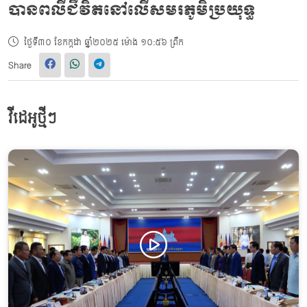
បានពលីជីវិតនៅលើសមរភូមិប្រយុទ្ធ
ថ្ងៃទី៣០ ខែកក្កដា ឆ្នាំ២០២៥ ម៉ោង ១០:៥៦ ព្រឹក
Share
វីដេអូថ្មីៗ