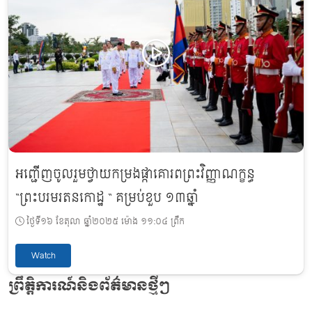
អញ្ជើញចូលរួមថ្វាយកម្រងផ្កាគោរពព្រះវិញ្ញាណក្ខន្ធ
“ព្រះបរមរតនកោដ្ឋ “ គម្រប់ខួប ១៣ឆ្នាំ
ថ្ងៃទី១៦ ខែតុលា ឆ្នាំ២០២៥ ម៉ោង ១១:០៤ ព្រឹក
Watch
ព្រឹត្តិការណ៍និងព័ត៌មានថ្មីៗ