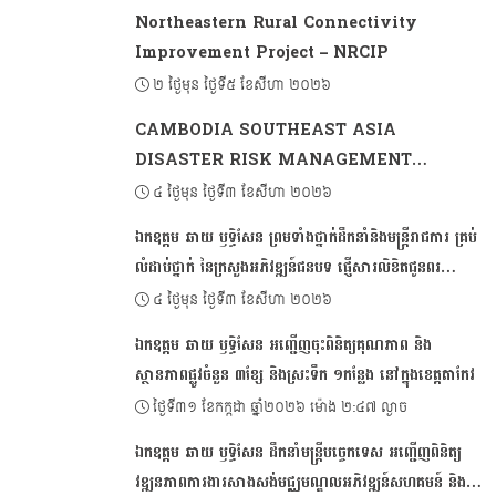
Northeastern Rural Connectivity
Improvement Project – NRCIP
២ ថ្ងៃមុន ថ្ងៃទី៥ ខែសីហា ២០២៦
CAMBODIA SOUTHEAST ASIA
DISASTER RISK MANAGEMENT
PROJECT 2 (CSADRM-2)
៤ ថ្ងៃមុន ថ្ងៃទី៣ ខែសីហា ២០២៦
ឯកឧត្ដម ឆាយ ឫទ្ធិសែន ព្រមទាំងថ្នាក់ដឹកនាំនិងមន្ត្រីរាជការ គ្រប់
លំដាប់ថ្នាក់ នៃក្រសួងអភិវឌ្ឍន៍ជនបទ ផ្ញើសារលិខិតជូនពរ
គោរពជូនសម្តេចអគ្គមហាសេនាបតីតេជោ ហ៊ុន សែន ប្រធាន
៤ ថ្ងៃមុន ថ្ងៃទី៣ ខែសីហា ២០២៦
ព្រឹទ្ធសភា និងជាប្រធានក្រុមឧត្តមប្រឹក្សាផ្ទាល់ព្រះមហាក្សត្រ នៃ
ឯកឧត្ដម ឆាយ ឫទ្ធិសែន អញ្ជើញចុះពិនិត្យគុណភាព និង
ព្រះរាជាណាចក្រកម្ពុជា ក្នុងឱកាសដ៏មហានក្ខត្តឫក្ស នៃខួបចម្រើន
ស្ថានភាពផ្លូវចំនួន ៣ខ្សែ និងស្រះទឹក ១កន្លែង នៅក្នុងខេត្តតាកែវ
ជន្មាយុគម្រប់៧៤ ឈានចូល ៧៥ឆ្នាំ
ថ្ងៃទី៣១ ខែកក្កដា ឆ្នាំ២០២៦ ម៉ោង ២:៤៧ ល្ងាច
ឯកឧត្តម ឆាយ ឫទ្ធិសែន ដឹកនាំមន្ដ្រីបច្ចេកទេស អញ្ជើញពិនិត្យ
វឌ្ឍនភាពការងារសាងសង់មជ្ឈមណ្ឌលអភិវឌ្ឍន៍សហគមន៍ និង