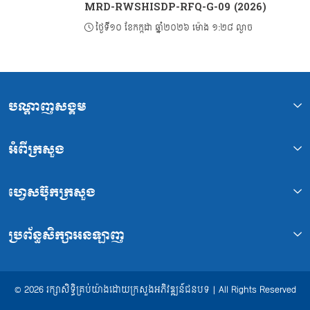
MRD-RWSHISDP-RFQ-G-09 (2026)
ថ្ងៃទី១០ ខែកក្កដា ឆ្នាំ២០២៦ ម៉ោង ១:២៨ ល្ងាច
បណ្ដាញសង្គម
អំពីក្រសួង
ហ្វេសប៊ុកក្រសួង
ប្រព័ន្ធសិក្សាអនឡាញ
© 2026 រក្សាសិទ្ធិគ្រប់យ៉ាងដោយក្រសួងអភិវឌ្ឍន៍ជនបទ | All Rights Reserved