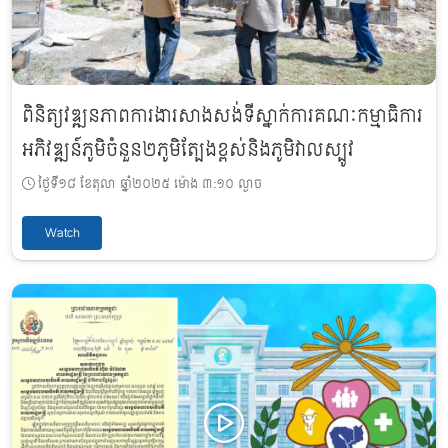
ពិនិត្យវឌ្ឍនភាពការងារសាងសង់ទីស្នាក់ការគណៈកម្មាធិការ
អភិវឌ្ឍន៍ភូមិចំនួន២ភូមិត្បែងខ្ពស់និងភូមិវាលស្បូវ
ថ្ងៃទី១៨ ខែតុលា ឆ្នាំ២០២៥ ម៉ោង ៣:១០ ល្ងាច
Watch