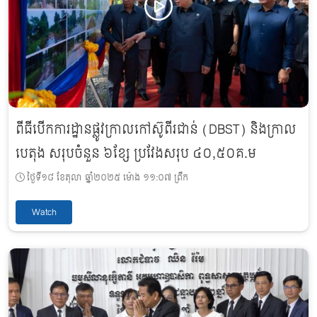
ពីធីបើកការដ្ឋានផ្លូវក្រាលកៅស៊ូពីរជាន់ (DBST) និងក្រាល
បេតុង សរុបចំនួន ៦ខ្សែ ប្រវែងសរុប ៤០,៥០គ.ម
ថ្ងៃទី១៨ ខែតុលា ឆ្នាំ២០២៥ ម៉ោង ១១:០៧ ព្រឹក
Watch