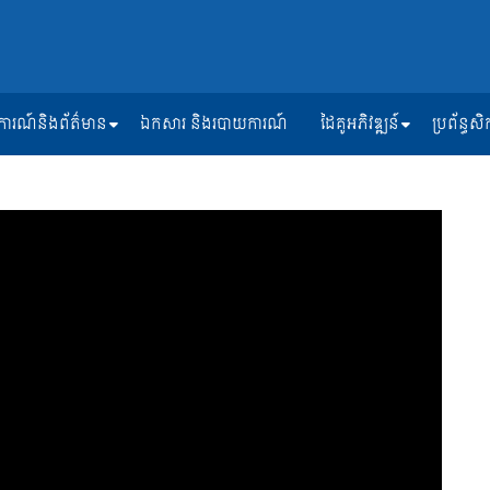
ត្តិការណ៍និងព័ត៌មាន
ឯកសារ និងរបាយការណ៍
ដៃគូអភិវឌ្ឍន៍
ប្រព័ន្ធ