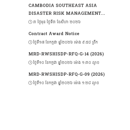
CAMBODIA SOUTHEAST ASIA
DISASTER RISK MANAGEMENT
PROJECT 2 (CSADRM-2)
៣ ថ្ងៃមុន ថ្ងៃទី៣ ខែសីហា ២០២៦
Contract Award Notice
ថ្ងៃទី១៧ ខែកក្កដា ឆ្នាំ២០២៦ ម៉ោង ៩:៥៨ ព្រឹក
MRD-RWSHISDP-RFQ-G-14 (2026)
ថ្ងៃទី១០ ខែកក្កដា ឆ្នាំ២០២៦ ម៉ោង ១:៣០ ល្ងាច
MRD-RWSHISDP-RFQ-G-09 (2026)
ថ្ងៃទី១០ ខែកក្កដា ឆ្នាំ២០២៦ ម៉ោង ១:២៨ ល្ងាច