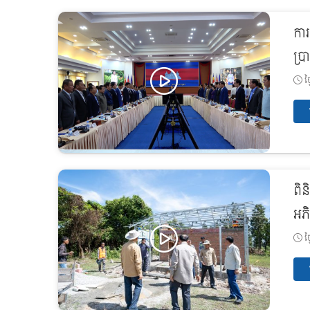
កា
ប្រ
ថ្
ពិន
អភិ
ថ្