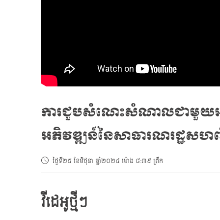
ការជួបសំណេះសំណាលជាមួយអនុប
អភិវឌ្ឍន៍នៃសាធារណរដ្ឋសហព័ន្ធ
ថ្ងៃទី២៥ ខែមិថុនា ឆ្នាំ២០២៤ ម៉ោង ៨:៣៩ ព្រឹក
វីដេអូថ្មីៗ