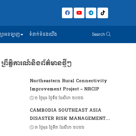
សិក្សាអនឡាញ
ទំនាក់ទំនងយើង
Search
ព្រឹត្តិការណ៍និងព័ត៌មានថ្មីៗ
Northeastern Rural Connectivity
Improvement Project – NRCIP
២ ថ្ងៃមុន ថ្ងៃទី៥ ខែសីហា ២០២៦
CAMBODIA SOUTHEAST ASIA
DISASTER RISK MANAGEMENT
PROJECT 2 (CSADRM-2)
៣ ថ្ងៃមុន ថ្ងៃទី៣ ខែសីហា ២០២៦