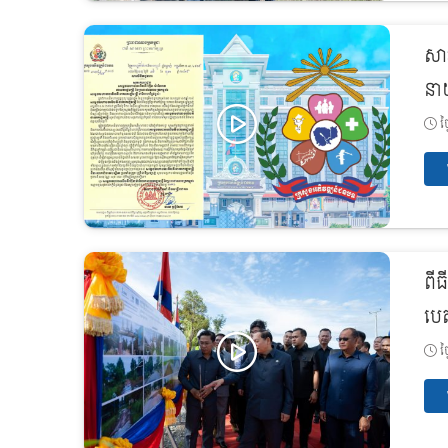
សា
នាយ
ថ្
ពីធ
បេ
ថ្