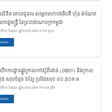
រលិខិត គោរពជូនពរ សម្តេចមហាបវរធិបតី ហ៊ុន ម៉ាណែត
ករដ្ឋមន្ត្រី នៃព្រះរាជាណាចក្រកម្ពុជា
ងៃទី១៨ ខែតុលា ឆ្នាំ២០២៥ ម៉ោង ៣:០៩ ល្ងាច
Watch
ីបើកការដ្ឋានផ្លូវក្រាលកៅស៊ូពីរជាន់ (DBST) និងក្រាល
តុង សរុបចំនួន ៦ខ្សែ ប្រវែងសរុប ៤០,៥០គ.ម
ងៃទី១៨ ខែតុលា ឆ្នាំ២០២៥ ម៉ោង ១១:០៧ ព្រឹក
Watch