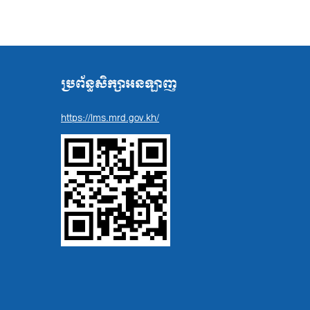
ប្រព័ន្ធសិក្សាអនឡាញ
https://lms.mrd.gov.kh/