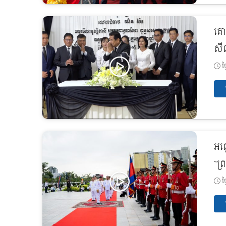
គោ
សីល
ថ្
អញ្
“ព្
ថ្