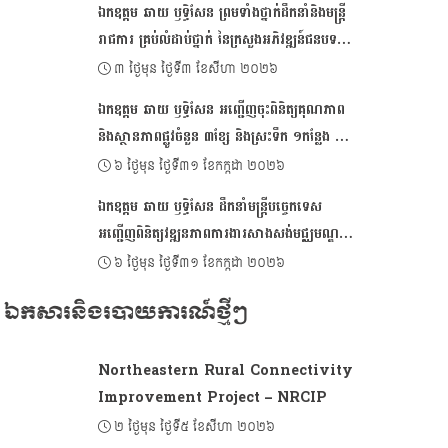
ឯកឧត្ដម ឆាយ ឫទ្ធិសែន ព្រមទាំងថ្នាក់ដឹកនាំនិងមន្ត្រី
រាជការ គ្រប់លំដាប់ថ្នាក់ នៃក្រសួងអភិវឌ្ឍន៍ជនបទ
ផ្ញើសារលិខិតជូនពរ គោរពជូនសម្តេចអគ្គមហា
៣ ថ្ងៃមុន ថ្ងៃទី៣ ខែសីហា ២០២៦
សេនាបតីតេជោ ហ៊ុន សែន ប្រធានព្រឹទ្ធសភា និងជា
ឯកឧត្ដម ឆាយ ឫទ្ធិសែន អញ្ជើញចុះពិនិត្យគុណភាព
ប្រធានក្រុមឧត្តមប្រឹក្សាផ្ទាល់ព្រះមហាក្សត្រ នៃ
និងស្ថានភាពផ្លូវចំនួន ៣ខ្សែ និងស្រះទឹក ១កន្លែង នៅ
ព្រះរាជាណាចក្រកម្ពុជា ក្នុងឱកាសដ៏មហានក្ខត្តឫក្ស
ក្នុងខេត្តតាកែវ
៦ ថ្ងៃមុន ថ្ងៃទី៣១ ខែកក្កដា ២០២៦
នៃខួបចម្រើនជន្មាយុគម្រប់៧៤ ឈានចូល ៧៥ឆ្នាំ
ឯកឧត្តម ឆាយ ឫទ្ធិសែន ដឹកនាំមន្ដ្រីបច្ចេកទេស
អញ្ជើញពិនិត្យវឌ្ឍនភាពការងារសាងសង់មជ្ឈមណ្ឌល
អភិវឌ្ឍន៍សហគមន៍ និងហេដ្ឋារចនាសម្ព័ន្ធនានា នៅក្នុង
៦ ថ្ងៃមុន ថ្ងៃទី៣១ ខែកក្កដា ២០២៦
ខេត្តតាកែវ
ឯកសារនិងរបាយការណ៍ថ្មីៗ
Northeastern Rural Connectivity
Improvement Project – NRCIP
២ ថ្ងៃមុន ថ្ងៃទី៥ ខែសីហា ២០២៦