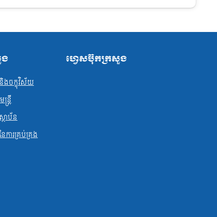
សួង
ហ្វេសប៊ុកក្រសួង
ិងចក្ខុវិស័យ
្ត្រី
ស្ថាប័ន
ធនែការគ្រប់គ្រង