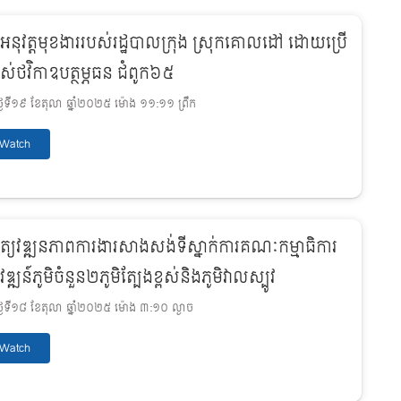
រអនុវត្តមុខងាររបស់រដ្ឋបាលក្រុង ស្រុកគោលដៅ ដោយប្រើ
ាស់ថវិកាឧបត្ថម្ភធន ជំពូក៦៥
ងៃទី១៩ ខែតុលា ឆ្នាំ២០២៥ ម៉ោង ១១:១១ ព្រឹក
Watch
ិត្យវឌ្ឍនភាពការងារសាងសង់ទីស្នាក់ការគណៈកម្មាធិការ
វឌ្ឍន៍ភូមិចំនួន២ភូមិត្បែងខ្ពស់និងភូមិវាលស្បូវ
ងៃទី១៨ ខែតុលា ឆ្នាំ២០២៥ ម៉ោង ៣:១០ ល្ងាច
Watch