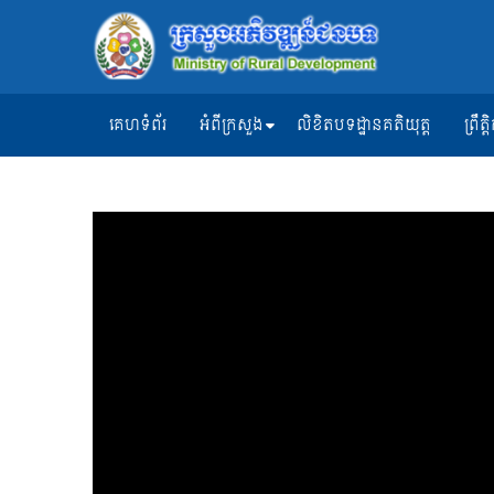
គេហទំព័រ
អំពីក្រសួង
លិខិតបទដ្ឋានគតិយុត្ត
ព្រឹ