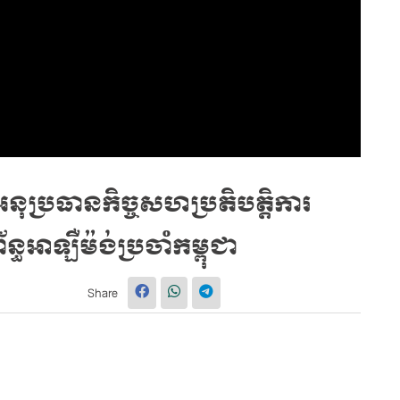
្រធានកិច្ចសហប្រតិបត្តិការ
អាឡឺម៉ង់ប្រចាំកម្ពុជា
Share