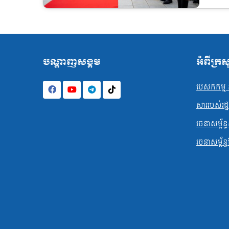
បណ្ដាញសង្គម
អំពីក្រ
បេសកកម្ម ន
សាររបស់រដ្ឋមន
រចនាសម្ព័ន្ធ
រចនាសម្ព័ន្