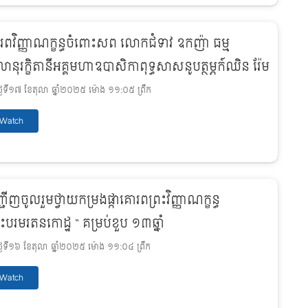
រពវិញ្ញាណក្ខន្ធចំពោះសព លោកជំទាវ ឧកញ៉ា ធម្ម
ានុរក្ខិតានីអគ្គមហាឧបាសិកាពុទ្ធសាសនូបត្ថម្ភក៍ឈិន រ៉ែម
ងៃទី១៧ ខែតុលា ឆ្នាំ២០២៥ ម៉ោង ១១:០៥ ព្រឹក
Watch
ជើញចូលរួមថ្វាយកម្រងផ្កាគោរពព្រះវិញ្ញាណក្ខន្ធ
រះបរមរតនកោដ្ឋ “ គម្រប់ខួប ១៣ឆ្នាំ
ងៃទី១៦ ខែតុលា ឆ្នាំ២០២៥ ម៉ោង ១១:០៤ ព្រឹក
Watch