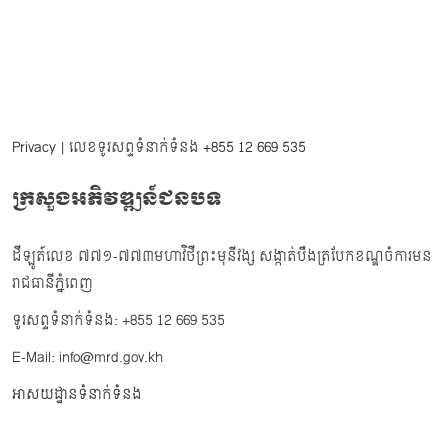
Privacy
| លេខទូរសព្ទទំនាក់ទំនង
+855 12 669 535
ក្រសួងអភិវឌ្ឍន៍ជនបទ
ដីឡូត៍លេខ ៧៧១-៧៧៣មហាវិថីព្រះមុនីវង្ស សង្កាត់បឹងត្របែកខណ្ឌចំការមន
រាជធានីភ្នំពេញ
ទូរសព្ទទំនាក់ទំនង: +855 12 669 535
E-Mail: info@mrd.gov.kh
អាសយដ្ឋានទំនាក់ទំនង