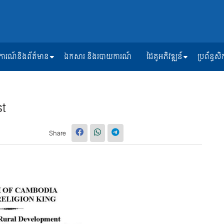
ត្តិការណ៍និងព័ត៌មាន
ឯកសារ និងរបាយការណ៍
ដៃគូអភិវឌ្ឍន៍
ប្រព័ន្ធ
st
Share