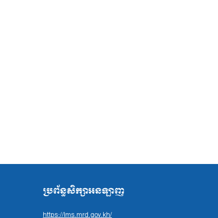
ប្រព័ន្ធសិក្សាអនឡាញ
https://lms.mrd.gov.kh/