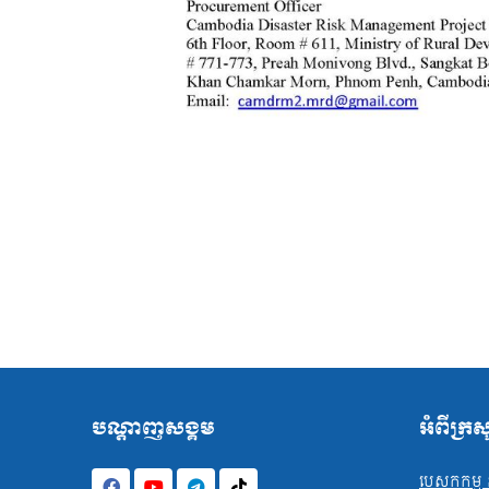
បណ្ដាញសង្គម
អំពីក្រ
បេសកកម្ម ន