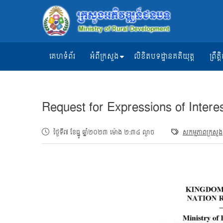
គេហទំព័រ
អំពីក្រសួង
លិខិតបទដ្ឋានគតិយុត្ត
ព្រឹ
Request for Expressions of Intere
ថ្ងៃទី៧ ខែធ្នូ ឆ្នាំ២០២៣ ម៉ោង ២:៣៤ ល្ងាច
សកម្មភាពក្រសួង