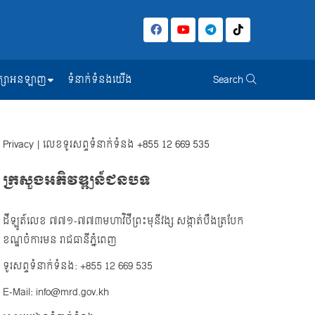
សិក្សាអនឡាញ
ទំនាក់ទំនងយើង
Search
Privacy
| លេខទូរសព្ទទំនាក់ទំនង
+855 12 669 535
ក្រសួងអភិវឌ្ឍន៍ជនបទ
ដីឡូត៍លេខ ៧៧១-៧៧៣មហាវិថីព្រះមុនីវង្ស សង្កាត់បឹងត្របែក
ខណ្ឌចំការមន រាជធានីភ្នំពេញ
ទូរសព្ទទំនាក់ទំនង: +855 12 669 535
E-Mail: info@mrd.gov.kh