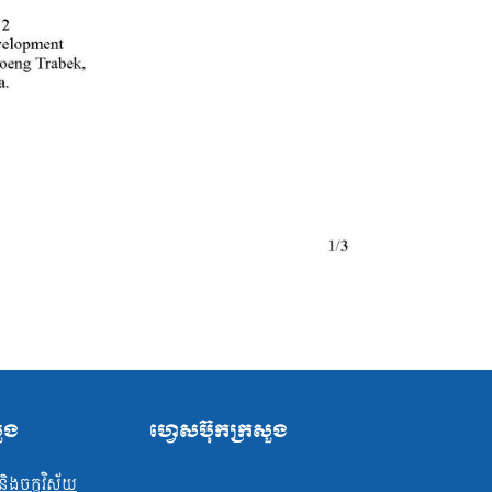
សួង
ហ្វេសប៊ុកក្រសួង
ិងចក្ខុវិស័យ