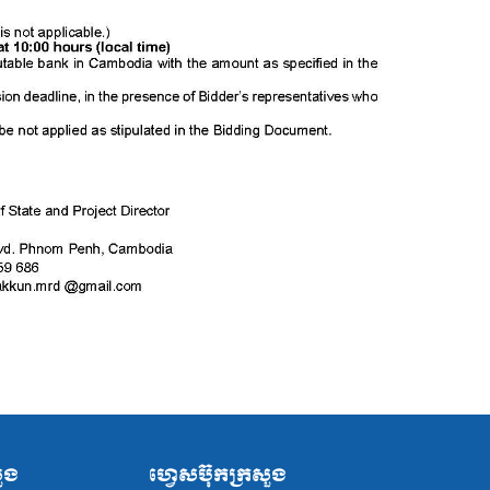
សួង
ហ្វេសប៊ុកក្រសួង