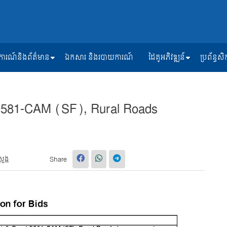
ត្តិការណ៍និងព័ត៌មាន
ឯកសារ និងរបាយការណ៍
ដៃគូអភិវឌ្ឍន៍
ប្រព័ន្ធ
581-CAM (SF), Rural Roads
សួង
Share