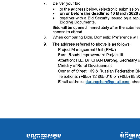
បណ្ដាញសង្គម
អំពីក្រ