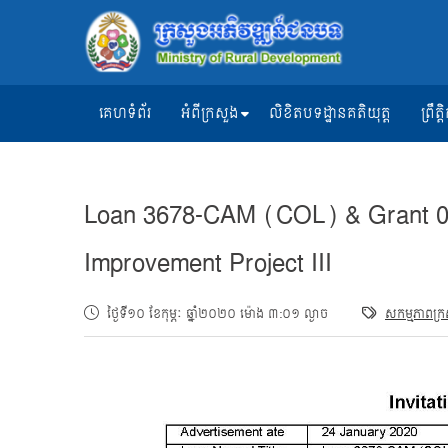
គេហទំព័រ
អំពីក្រសួង
លិខិតបទដ្ឋានគតិយុត្ត
ព្រឹ
Loan 3678-CAM (COL) & Grant 0
Improvement Project III
ថ្ងៃទី១០ ខែកុម្ភៈ ឆ្នាំ២០២០ ម៉ោង ៣:០១ ល្ងាច
សកម្មភាពក្រ