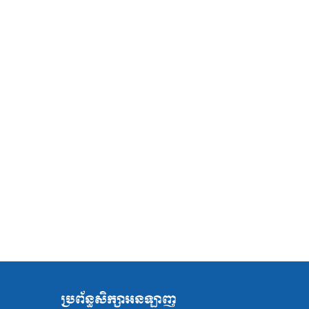
ប្រព័ន្ធសិក្សាអនឡាញ