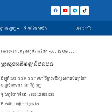
សិក្សាអនឡាញ
ទំនាក់ទំនងយើង
Search
Privacy
| លេខទូរសព្ទទំនាក់ទំនង
+855 12 669 535
ក្រសួងអភិវឌ្ឍន៍ជនបទ
ដីឡូត៍លេខ ៧៧១-៧៧៣មហាវិថីព្រះមុនីវង្ស សង្កាត់បឹងត្របែក
ខណ្ឌចំការមន រាជធានីភ្នំពេញ
ទូរសព្ទទំនាក់ទំនង: +855 12 669 535
E-Mail: info@mrd.gov.kh