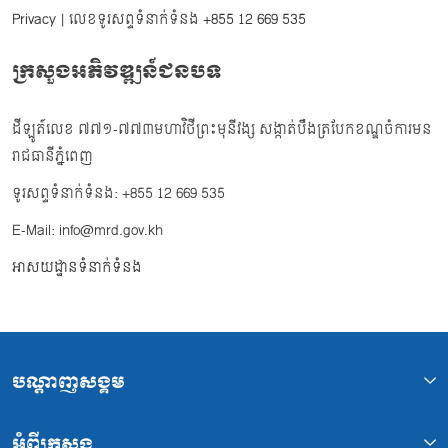
Privacy
| លេខទូរសព្ទទំនាក់ទំនង
+855 12 669 535
ក្រសួងអភិវឌ្ឍន៍ជនបទ
ដីឡូត៍លេខ ៧៧១-៧៧៣មហាវិថីព្រះមុនីវង្ស សង្កាត់បឹងត្របែកខណ្ឌចំការមន
រាជធានីភ្នំពេញ
ទូរសព្ទទំនាក់ទំនង: +855 12 669 535
E-Mail: info@mrd.gov.kh
អាសយដ្ឋានទំនាក់ទំនង
បណ្ដាញសង្គម
អំពីក្រសួង