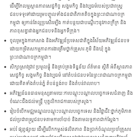
ដើម្បីកែលម្អស្ថានភាពសេដ្ឋកិច្ច សង្គមកិច្ច និងវប្បធម៌របស់ប្រជារាស្រ្ត
ជនបទទូទៅដោយរួមបញ្ចូលទាំងជនជាតិភាគតិចក្នុងព្រះរាជាណាចក្រ
កម្ពុជា ឲ្យកាន់តែល្អប្រសើរឡើង កាត់បន្ថយជាបណ្តើរៗនូវភាពក្រីក្រ និង
ភាពខុសគ្នារវាងអ្នកជនបទនិងអ្នកទីក្រុង។
ចូលរួមក្នុងការកសាង និងអភិវឌ្ឍន៍ប្រទេសជាតិក្នុងវិស័យអភិវឌ្ឍន៍ជនបទ
ដោយកម្រិតសកម្មភាពការងារត្រឹមថ្នាក់គ្រួសារ ភូមិ និងឃុំ ក្នុង
ព្រះរាជាណាចក្រកម្ពុជា។
សិក្សាស្រាវជ្រាវ ប្រមូលផ្តុំ និងគ្រប់គ្រងទិន្នន័យ ព័ត៌មាន ស្ថិតិ អំពីស្ថានភាព
សេដ្ឋកិច្ច សង្គមកិច្ច និងវប្បធម៌ នៅតំបន់ជនបទនៃព្រះរាជាណាចក្រកម្ពុជា
ដោយគិតទាំងតំបន់ភ្នំ តំបន់ខ្ពង់រាប និងតំបន់វាលរាប។
អភិវឌ្ឍន៍ធនធានមនុស្សតាមរយៈការបណ្តុះបណ្តាលបច្ចេកទេសជំនាញ និង
ចំណេះដឹងដល់មន្រ្តី បុគ្គលិករាជការរបស់ក្រសួង។
រៀបចំបើកមជ្ឈមណ្ឌលបណ្តុះបណ្តាលបច្ចេកទេស និងវិជ្ជាជីវៈថ្នាក់ភូមិភាគ
ដល់ប្រជារាស្រ្តជនបទតាមការចាំបាច់ និងតាមលទ្ធភាពជាក់ស្តែង។
អប់រំ ផ្សព្វផ្សាយ ដើម្បីលើកកម្ពស់ផលិតភាព និងប្រាក់ចំណូលប្រចាំគ្រួសារ