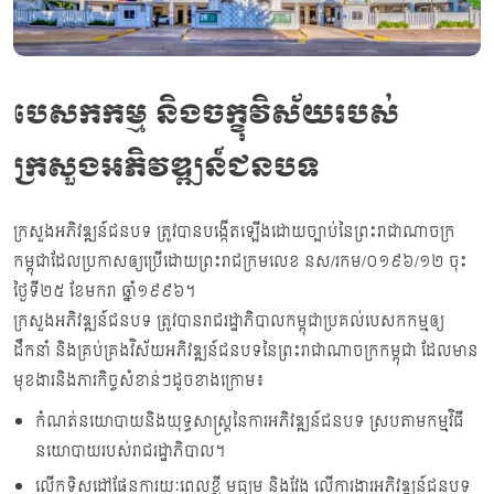
បេសកកម្ម និងចក្ខុវិស័យរបស់
ក្រសួងអភិវឌ្ឍន៍ជនបទ
ក្រសួងអភិវឌ្ឍន៍ជនបទ ត្រូវបានបង្កើតឡើងដោយច្បាប់នៃព្រះរាជាណាចក្រ
កម្ពុជាដែលប្រកាសឲ្យប្រើដោយព្រះរាជក្រមលេខ នស/រកម/០១៩៦/១២ ចុះ
ថ្ងៃទី២៥ ខែមករា ឆ្នាំ១៩៩៦។
ក្រសួងអភិវឌ្ឍន៍ជនបទ ត្រូវបានរាជរដ្ឋាភិបាលកម្ពុជាប្រគល់បេសកកម្មឲ្យ
ដឹកនាំ និងគ្រប់គ្រងវិស័យអភិវឌ្ឍន៍ជនបទនៃព្រះរាជាណាចក្រកម្ពុជា ដែលមាន
មុខងារនិងភារកិច្ចសំខាន់ៗដូចខាងក្រោម៖
កំណត់នយោបាយនិងយុទ្ធសាស្រ្តនៃការអភិវឌ្ឍន៍ជនបទ ស្របតាមកម្មវិធី
នយោបាយរបស់រាជរដ្ឋាភិបាល។
លើកទិសដៅផែនការយៈពេលខ្លី មធ្យម និងវែង លើការងារអភិវឌ្ឍន៍ជនបទ