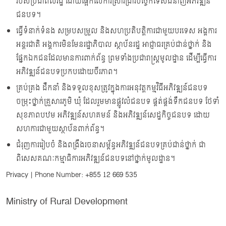
របស់ប្រជាពលរដ្ឋ ដោយផ្អែកលើការស្រាវជ្រាវបច្ចេកទេសជំនាញអភិវឌ្ឍន៍
ជនបទ។
ធ្វើទំនាក់ទំនង សម្របសម្រួល និងសហប្រតិបត្តិការជាមួយបរទេស អង្គការ
អន្តរជាតិ អង្គការមិនមែនរដ្ឋាភិបាល ស្ថាប័នរដ្ឋ​ អាជ្ញាធរគ្រប់ជាន់ថ្នាក់ និង
ផ្នែកឯកជនដែលមានការពាក់ព័ន្ធ ព្រមទាំងប្រជារាស្រ្តមូលដ្ឋាន ដើម្បីធ្វើការ
អភិវឌ្ឍន៍ជនបទប្រកបដោយចីរភាព។
គ្រប់គ្រង ដឹកនាំ និងទទួលខុសត្រូវក្នុងការអនុវត្តកម្មវិធីអភិវឌ្ឍន៍ជនបទ
ចម្រុះថ្នាក់គ្រួសារភូមិ ឃុំ ដែលរួមមានផ្លូវលំជនបទ ផ្គត់ផ្គង់ទឹកជនបទ ថែទាំ
សុខភាពបឋម អភិវឌ្ឍន៍សហគមន៍ និងអភិវឌ្ឍន៍សេដ្ឋកិច្ចជនបទ ដោយ
សហការជាមួយស្ថាប័នពាក់ព័ន្ធ។
ជំរុញការរៀបចំ និងពង្រឹងរចនាសម្ព័ន្ធអភិវឌ្ឍន៍ជនបទគ្រប់ជាន់ថ្នាក់ ជា
ពិសេសគណៈកម្មាធិការអភិវឌ្ឍន៍ជនបទនៅថ្នាក់មូលដ្ឋាន។
Privacy
| Phone Number:
+855 12 669 535
Ministry of Rural Development