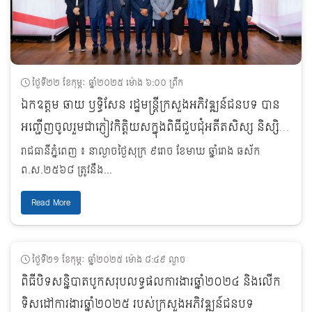
ថ្ងៃទី២២ ខែកុម្ភៈ ឆ្នាំ២០២៥ ម៉ោង ៦:០០ ព្រឹក
ឯកឧត្តម ឆាយ ឫទ្ធិសែន រដ្ឋមន្ត្រីក្រសួងអភិវឌ្ឍន៍ជនបទ បាន
អញ្ជើញចូលរួមជាភ្ញៀវកិត្តិយសក្នុងពិធីជួបជុំអតីតសិស្ស និស្សិត
នៃកម្មវិធីកិច្ចសហប្រតិបត្តិការសិង្ហបុរី (Singapore
រាជធានីភ្នំពេញ ៖ នាល្ងាចថ្ងៃសុក្រ ៩រោច ខែមាឃ ឆ្នាំរោង ឆស័ក
Cooperation Programme-SCP) នៅសណ្ឋាគារ Rosewood
ព.ស.២៥៦៨ ត្រូវនឹង...
ភ្នំពេញ។
Read More
ថ្ងៃទី២១ ខែកុម្ភៈ ឆ្នាំ២០២៥ ម៉ោង ៨:៤៩ ល្ងាច
ពិធីបិទសន្និបាតបូកសរុបលទ្ធផលការងារឆ្នាំ២០២៤ និងលើក
ទិសដៅការងារឆ្នាំ២០២៥ របស់ក្រសួងអភិវឌ្ឍន៍ជនបទ