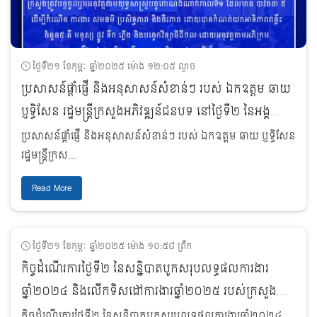
ថ្ងៃទី២១ ខែកុម្ភៈ ឆ្នាំ២០២៥ ម៉ោង ១២:០៥ ល្ងាច
ប្រសាសន៍ផ្ដាំផ្ញើ និងអនុសាសន៍សំខាន់ៗ របស់ ឯកឧត្ដម ឆាយ
ប្ញទ្ធិសែន រដ្ឋមន្រ្ដីក្រសួងអភិវឌ្ឍន៍ជនបទ នៅថ្ងៃទី២ នៃអង្គ
សន្និបាតបូកសរុបលទ្ធផលការងារឆ្នាំ២០២៤ និងលើកទិសដៅ
ប្រសាសន៍ផ្ដាំផ្ញើ និងអនុសាសន៍សំខាន់ៗ របស់ ឯកឧត្ដម ឆាយ ប្ញទ្ធិសែន
ការងារឆ្នាំ២០២៥ របស់ក្រសួងអភិវឌ្ឍន៍ជនបទ
រដ្ឋមន្រ្ដីក្រស...
Read More
ថ្ងៃទី២១ ខែកុម្ភៈ ឆ្នាំ២០២៥ ម៉ោង ១០:៥៨ ព្រឹក
កិច្ចដំណើរការថ្ងៃទី២​ នៃសន្និបាតបូកសរុបលទ្ធផលការងារ
ឆ្នាំ២០២៤ និងលើកទិសដៅការងារឆ្នាំ២០២៥​ របស់ក្រសួង
អភិវឌ្ឍន៍ជនបទ។
កិច្ចដំណើរការថ្ងៃទី២​ នៃសន្និបាតបូកសរុបលទ្ធផលការងារឆ្នាំ២០២៤