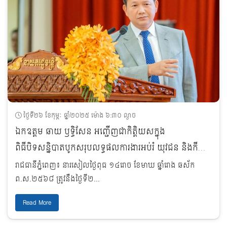
ថ្ងៃទី២៦ ខែកុម្ភៈ ឆ្នាំ២០២៥ ម៉ោង ៦:៣០ ល្ងាច
ឯកឧត្តម ឆាយ ឫទ្ធិសែន អញ្ជើញជាកិត្តិយសក្នុង
ពិធីបិទសន្និបាតបូកសរុបលទ្ធផលការងារអប់រំ យុវជន និងកីឡា
ឆ្នាំសិក្សា២០២៣-២០២៤ និងទិសដៅឆ្នាំ
រាជធានីភ្នំពេញ៖ នារសៀលថ្ងៃពុធ ១៤រោច ខែមាឃ ឆ្នាំរោង ឆស័ក
សិក្សា២០២៤-២០២៥
ព.ស.២៥៦៨ ត្រូវនឹងថ្ងៃទី២...
Read More