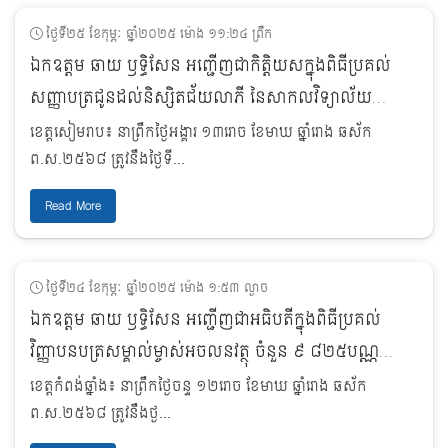
ថ្ងៃទី២៥ ខែកុម្ភៈ ឆ្នាំ២០២៥ ម៉ោង ១១:២៤ ព្រឹក
ឯកឧត្តម ឆាយ ឫទ្ធិសែន អញ្ជើញជាកិត្តិយសក្នុងពិធីប្រគល់
សញ្ញាបត្រជូនដល់និស្សិតជ័យលាភី នៃសាកលវិទ្យាល័យ
Southwest Asia
ខេត្តសៀមរាប៖ នាព្រឹកថ្ងៃអង្គារ ១៣រោច ខែមាឃ ឆ្នាំរោង ឆស័ក
ព.ស.២៥៦៨ ត្រូវនឹងថ្ងៃទី...
Read More
ថ្ងៃទី២៤ ខែកុម្ភៈ ឆ្នាំ២០២៥ ម៉ោង ១:៥៣ ល្ងាច
ឯកឧត្តម ឆាយ ឫទ្ធិសែន អញ្ជើញជាអធិបតីក្នុងពិធីប្រគល់
វិញ្ញាបនបត្រសម្គាល់ម្ចាស់អចលនវត្ថុ ចំនួន ៩ ៨២៥បណ្ណ
នៅឃុំសេដ្ឋី ស្រុកសាមគ្គីមានជ័យ ខេត្តកំពង់ឆ្នាំង
ខេត្តកំពង់ឆ្នាំង៖ នាព្រឹកថ្ងៃចន្ទ ១២រោច ខែមាឃ ឆ្នាំរោង ឆស័ក
ព.ស.២៥៦៨ ត្រូវនឹងថ្ង...