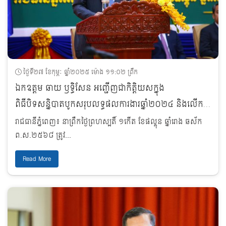
ថ្ងៃទី២៧ ខែកុម្ភៈ ឆ្នាំ២០២៥ ម៉ោង ១១:០២ ព្រឹក
ឯកឧត្តម ឆាយ ឫទ្ធិសែន អញ្ជើញជាកិត្តិយសក្នុង
ពិធីបិទសន្និបាតបូកសរុបលទ្ធផលការងារឆ្នាំ២០២៤ និងលើក
ទិសដៅការងារឆ្នាំ២០២៥ របស់ក្រសួងផែនការ
រាជធានីភ្នំពេញ៖ នាព្រឹកថ្ងៃព្រហស្បតិ៍ ១កើត ខែផល្គុន ឆ្នាំរោង ឆស័ក
ព.ស.២៥៦៨ ត្រូវ...
Read More