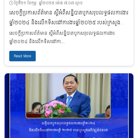
ថ្ងៃទី២១ ខែកុម្ភៈ ឆ្នាំ២០២៥ ម៉ោង ៧:០៧ ល្ងាច
សេចក្តីប្រកាសព័ត៌មាន​ ស្តីអំពីសន្និបាតបូកសរុបលទ្ធផលការងារ
ឆ្នាំ២០២៤ និងលើកទិសដៅការងារឆ្នាំ២០២៥ របស់ក្រសួង
អភិវឌ្ឍន៍ជនបទ
សេចក្តីប្រកាសព័ត៌មាន​ ស្តីអំពីសន្និបាតបូកសរុបលទ្ធផលការងារ
ឆ្នាំ២០២៤ និងលើកទិសដៅកា...
Read More