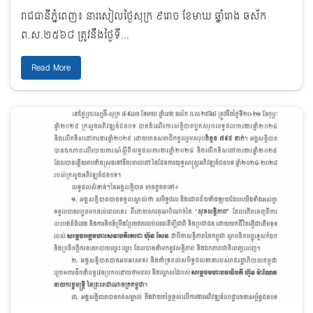
រាជធានីភ្នំពេញ៖ នារសៀលថ្ងៃសុក្រ ៩រោច ខែមាឃ ឆ្នាំរោង ឆស័ក
ព.ស.២៥៦៨ ត្រូវនឹងថ្ងៃទី...
Read More