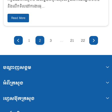
និងលើកទិសដៅការងារឆ្...
Read More
1
2
3
…
21
22
បណ្ដាញសង្គម
អំពីក្រសួង
ហ្វេសប៊ុកក្រសួង