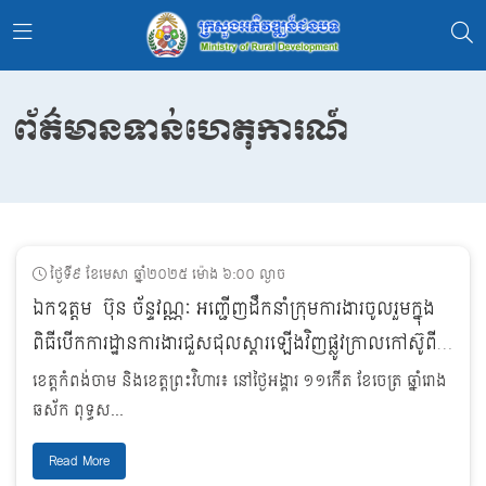
ព័ត៌មានទាន់ហេតុការណ៍
ថ្ងៃទី៩ ខែមេសា ឆ្នាំ២០២៥ ម៉ោង ៦:០០ ល្ងាច
ឯកឧត្តម ប៊ុន ច័ន្ទវណ្ណៈ អញ្ជើញដឹកនាំក្រុមការងារចូលរួមក្នុង
ពិធីបើកការដ្ឋានការងារជួសជុលស្តារឡើងវិញផ្លូវក្រាលកៅស៊ូពីរ
ជាន់ (DBST) ចំនួន ២គម្រោង នៅខេត្តកំពង់ចាម និងខេត្ត
ខេត្តកំពង់ចាម និងខេត្តព្រះវិហារ៖ នៅថ្ងៃអង្គារ ១១កើត ខែចេត្រ ឆ្នាំរោង
ព្រះវិហារ
ឆស័ក ពុទ្ធស...
Read More