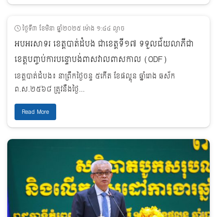
ថ្ងៃទី៣ ខែមិនា ឆ្នាំ២០២៥ ម៉ោង ១:៤៤ ល្ងាច
អបអរសាទរ ខេត្តបាត់ដំបង ជាខេត្តទី១៧ ទទួលជ័យលាភីជា
ខេត្តបញ្ចប់ការបន្ទោបង់ពាសវាលពាសកាល (ODF)
ខេត្តបាត់ដំបង៖ នាព្រឹកថ្ងៃចន្ទ ៥កើត ខែផល្គុន ឆ្នាំរោង ឆស័ក
ព.ស.២៥៦៨ ត្រូវនឹងថ្ងៃ...
Read More