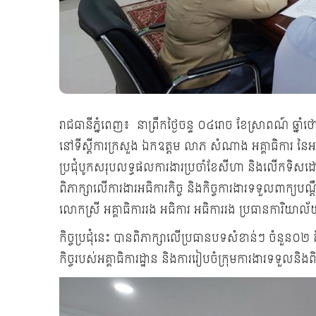
រាជធានីភ្នំពេញ៖​ នាព្រឹកថ្ងៃចន្ទ ០៤រោច ខែស្រាពណ៍ ឆ្នា
នៅទីស្តីការក្រសួង ឯកឧត្តម​ លាភ សំណាង​ អគ្គាធិការ នៃអគ្
ប្រជុំបូកសរុបលទ្ធផលការងារប្រចាំខែសីហា​ និងលើកទិសដៅបន
ពិភាក្សាលើការងារអធិការកិច្ច​ និងកិច្ចការងារទទួលពាក្យ
លោកស្រី​ អគ្គាធិការរង​ អធិការ​ អធិការរង​ ប្រធានការិយាល
កិច្ចប្រជុំនេះ បានពិភាក្សាលើ​ប្រធានបទសំខាន់ៗ ចំនួន០២​​ គឺ
កិច្ច​របស់អគ្គាធិការដ្ឋាន​ និងការរៀបចំក្រុមការងារទទួលនិ