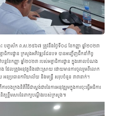
ំថោះ បញ្ចស័ក ព.ស.២៥៦៧ ត្រូវនឹងថ្ងៃទី០៤ ខែកញ្ញា ឆ្នាំ២០២៣​
គាធិការដ្ឋាន ក្រសួងអភិវឌ្ឍន៍ជនបទ​ បានអញ្ជើញដឹកនាំកិច្ច
្តខែកញ្ញា​ ឆ្នាំ២០២៣ របស់អគ្គាធិការដ្ឋាន​ ក្នុងគោលបំណង
បណ្តឹង ដែលត្រូវអនុវត្តនិងដោះស្រាយ​ ដោយមានការចូលរួមពីលោក​
័យ​ អនុប្រធានការិយាល័យ និងមន្រ្តី​ សរុបចំនួន ៣៣នាក់។
ការចងក្រងនិតិវិធីជាស្តង់ដារនៃការអនុវត្តរួមក្នុងការចុះធ្វើអធិការ
ងពិនិត្យខ្លឹមសារនៃពាក្យបណ្តឹងរបស់ក្រសួង៕