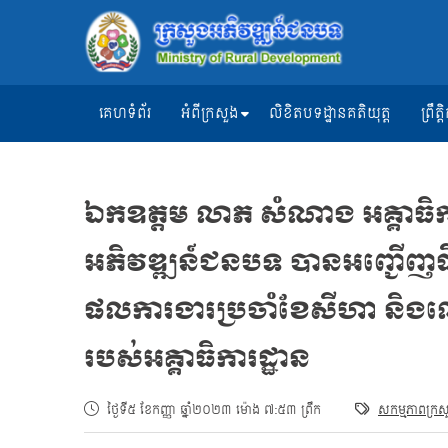
គេហទំព័រ
អំពីក្រសួង
លិខិតបទដ្ឋានគតិយុត្ត
ព្រឹ
ឯកឧត្តម​ លាភ សំណាង​ អគ្គាធិកា
អភិវឌ្ឍន៍ជនបទ​ បានអញ្ជើញដឹកន
ផលការងារប្រចាំខែសីហា​ និងល
របស់អគ្គាធិការដ្ឋាន​
ថ្ងៃទី៥ ខែកញ្ញា ឆ្នាំ២០២៣ ម៉ោង ៧:៥៣ ព្រឹក
សកម្មភាពក្រស