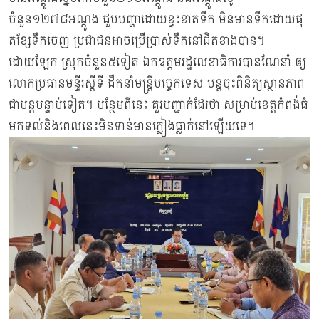
ចំនួន១២៧៨អណ្តូង ជួបបញ្ហាដោយខ្វះខាតទឹក មិនមានទឹកដោយផុ
តខ្សែទឹកចេញ ប្រជាជនអាចប្រើប្រាស់ទឹកនៅជិតខាងបាន។
ដោយឡែក ស្រុកចំនួន៥ទៀត ឯកឧត្តមរដ្ឋលេខាធិការបានណែនាំ ឲ្យ
លោកប្រធានមន្ទីរស្តីទី ដឹកនាំមន្ត្រីបច្ចេកទេស បន្តចុះពិនិត្យស្ថានភាព
ជាបន្តបន្ទាប់ទៀត។ បន្ថែមពីនេះ គួរបញ្ជាក់ដែរថា សម្រាប់ខេត្តកំពង់ធំ
មកទល់និងពេលនេះមិនទាន់មានភ្លៀងធ្លាក់នៅឡើយទេ។