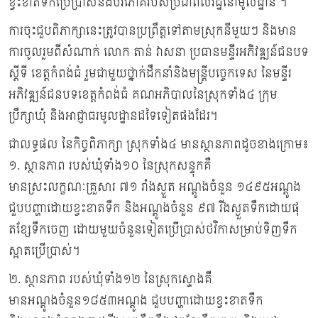
ខ្វះខាតទឹកប្រើប្រាស់និងបរិភោគរបស់ប្រជាពលរដ្ឋនៅមូលដ្ឋាន ។
ការចុះជួបពិភាក្សានេះត្រូវបានប្រព្រឹត្តទៅតាមស្រុកនីមួយៗ និងមាន
ការចូលរួមពីសំណាក់ លោក តាន់ វាសនា ប្រធានមន្ទីរអភិវឌ្ឍន៍ជនបទ
ស្តីទី ខេត្តកំពង់ធំ រួមជាមួយថា្នក់ដឹកនាំនិងមន្រ្តីបច្ចេកទេស នៃមន្ទីរ
អភិវឌ្ឍន៍ជនបទខេត្តកំពង់ធំ គណអភិបាលនៃស្រុកទាំង៤ ក្រុម
ប្រឹក្សាឃុំ និងអាជ្ញាធរមូលដ្ឋានដទៃទៀតផងដែរ។
ជាលទ្ធផល នៃកិច្ចពិភាក្សា ស្រុកទាំង៤ មានស្ថានភាពដូចខាងក្រោម៖
១. ស្ថានភាព របស់ឃុំទាំង១០ នៃស្រុកសន្ទុកគឺ
មានស្រះលក្ខណៈគ្រួសារ ៧១ រាំងស្ងួត អណ្តូងចំនួន ១៤៩៥អណ្តូង
ជួបបញ្ហាដោយខ្វះខាតទឹក និងអណ្តូងចំនួន ៩៧ រីងស្ងួតទឹកដោយផុ
តខ្សែទឹកចេញ ដោយមួយចំនួនទៀតប្រើប្រាស់ថវិកាសម្រាប់ទិញទឹក
ស្អាតប្រើប្រាស់។
២. ស្ថានភាព របស់ឃុំទាំង១២ នៃស្រុកស្ទោងគឺ
មានអណ្តូងចំនួន១៨៥៣អណ្តូង ជួបបញ្ហាដោយខ្វះខាតទឹក