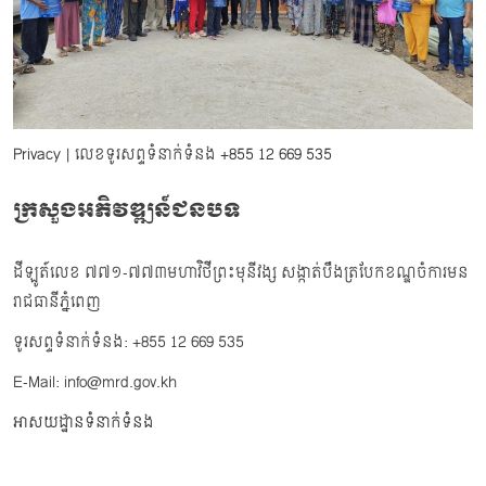
Privacy
| លេខទូរសព្ទទំនាក់ទំនង
+855 12 669 535
ក្រសួងអភិវឌ្ឍន៍ជនបទ
ដីឡូត៍លេខ ៧៧១-៧៧៣មហាវិថីព្រះមុនីវង្ស សង្កាត់បឹងត្របែកខណ្ឌចំការមន
រាជធានីភ្នំពេញ
ទូរសព្ទទំនាក់ទំនង: +855 12 669 535
E-Mail: info@mrd.gov.kh
អាសយដ្ឋានទំនាក់ទំនង