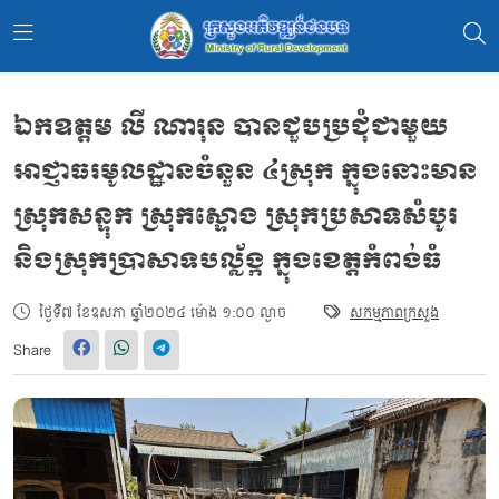
ឯកឧត្តម លី ណារុន បានជួបប្រជុំជាមួយ
អាជ្ញាធរមូលដ្ឋានចំនួន ៤ស្រុក ក្នុងនោះមាន
ស្រុកសន្ទុក ស្រុកស្ទោង ស្រុកប្រសាទសំបូរ
និងស្រុកប្រាសាទបល្ល័ង្ក ក្នុងខេត្តកំពង់ធំ
ថ្ងៃទី៧ ខែឧសភា ឆ្នាំ២០២៤ ម៉ោង ១:០០ ល្ងាច
សកម្មភាពក្រសួង
Share