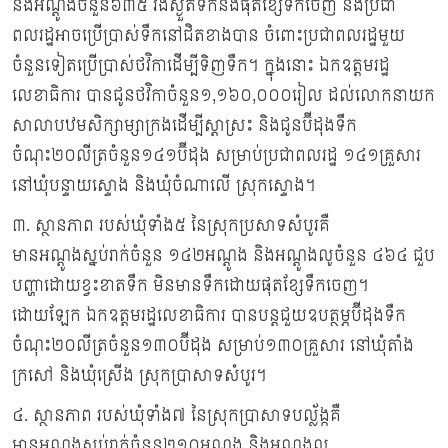
និងអណ្តូងចំនួន៦៣៥ រីងស្ងួតទឹកនឹងផុតខ្សែទឹកចេញ និងប្រជា
ពលរដ្ឋអាចប្រើប្រាស់ទឹកនៅជិតខាងបាន ចំពោះប្រជាពលរដ្ឋមួយ
ចំនួនទៀតប្រើប្រាស់ថវិកាដើម្បីទិញទឹក។ ក្នុងនោះ ឯកឧត្តមរដ្ឋ
លេខាធិការ បានជូនថវិកាចំនួន១,១៦០,០០០រៀល ដល់លោកនាយក
សាលាបឋមសិក្សាម្សាក្រងដើម្បីស្តាស្រះ និងជូនប៊ីដុងទឹក
ចំណុះ២០លីត្រចំនួន១៤១ប៊ីដុង សម្រាប់ប្រជាពលរដ្ឋ ១៤១គ្រួសារ
នៅឃុំបន្ទាយស្ទោង និងឃុំចំណាលើ ស្រុកស្ទោង។
៣. ស្ថានភាព របស់ឃុំទាំង៥ នៃស្រុកប្រសាទសំបូរគឺ
មានអណ្តូងស្នប់រាក់ចំនួន ១៤២អណ្តូង និងអណ្តូងលូចំនួន ៤៦៤ ជួប
បញ្ហាដោយខ្វះខាតទឹក មិនមានទឹកដោយផុតខ្សែទឹកចេញ។
ដោយឡែក ឯកឧត្តមរដ្ឋលេខាធិការ បានបន្តជួយឧបត្ថម្ភប៊ីដុងទឹក
ចំណុះ២០លីត្រចំនួន១៣០ប៊ីដុង សម្រាប់១៣០គ្រួសារ នៅឃុំតាំង
ក្រសៅ និងឃុំស្រើង ស្រុកប្រាសាទសំបូរ។
៤. ស្ថានភាព របស់ឃុំទាំង៧ នៃស្រុកប្រាសាទបល្ល័ង្កគឺ
មានអណ្តូងស្នប់រាក់ចំនួន២១០អណ្តូង និងអណ្តូងលូ