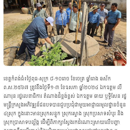
ខេត្តកំពង់ធំ៖ថ្ងៃពុធ-សុក្រ ៨-១០រោច ខែចេត្រ ឆ្នាំរោង ឆស័ក
ព.ស.២៥៦៧ ត្រូវនឹងថ្ងៃទី១-៣ ខែឧសភា ឆ្នាំ២០២៤ ឯកឧត្តម លី
ណារុន រដ្ឋលេខាធិការ តំណាងដ៏ខ្ពង់ខ្ពស់ ឯកឧត្តម ឆាយ ឫទ្ធិសែន រដ្ឋ
មន្ត្រីក្រសួងអភិវឌ្ឍន៍ជនបទបានជួបប្រជុំជាមួយអាជ្ញាធរមូលដ្ឋានចំនួន
៤ស្រុក ក្នុងនោះមានស្រុកសន្ទុក ស្រុកស្ទោង ស្រុកប្រសាទសំបូរ និង
ស្រុកប្រាសាទបល្ល័ង្ក ដើម្បីពិភាក្សាស្វែងរកដំណោះស្រាយលើបញ្ហា