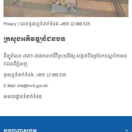
Privacy
| លេខទូរសព្ទទំនាក់ទំនង
+855 12 669 535
ក្រសួងអភិវឌ្ឍន៍ជនបទ
ដីឡូត៍លេខ ៧៧១-៧៧៣មហាវិថីព្រះមុនីវង្ស សង្កាត់បឹងត្របែកខណ្ឌចំការមន
រាជធានីភ្នំពេញ
ទូរសព្ទទំនាក់ទំនង: +855 12 669 535
E-Mail: info@mrd.gov.kh
អាសយដ្ឋានទំនាក់ទំនង
បណ្ដាញសង្គម