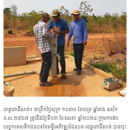
ខេត្តពោធិ៍សាត់៖ នាព្រឹកថ្ងៃសុក្រ ១០រោច ខែចេត្រ ឆ្នាំរោង ឆស័ក
ព.ស.២៥៦៧ ត្រូវនឹងថ្ងៃទី០៣ ខែឧសភា ឆ្នាំ២០២៤ ក្រុមការងារ
បច្ចេកទេសទឹកជនបទនៃមន្ទីរអភិវឌ្ឍន៍ជនបទ ខេត្តពោធិ៍សាត់ បានចុះ