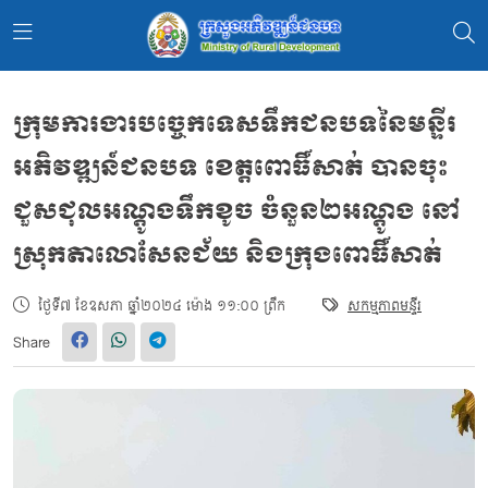
ក្រុមការងារបច្ចេកទេសទឹកជនបទនៃមន្ទីរ
អភិវឌ្ឍន៍ជនបទ ខេត្តពោធិ៍សាត់ បានចុះ
ជួសជុលអណ្ដូងទឹកខូច ចំនួន២អណ្ដូង នៅ
ស្រុកតាលោសែនជ័យ និងក្រុងពោធិ៍សាត់
ថ្ងៃទី៧ ខែឧសភា ឆ្នាំ២០២៤ ម៉ោង ១១:០០ ព្រឹក
សកម្មភាពមន្ទីរ
Share