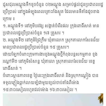
ជួសជុលអណ្ដូងទឹកខូចចំនួន ០២អណ្ដូង សម្រាប់ផ្តល់ជូនប្រជាពលរដ្ឋ
ប្រើប្រាស់ នៅក្នុងអំឡុងពេលគ្រោះរាំងស្ងួត ដែលមានទីតាំងដូចខាង
ក្រោម ៖
១. អណ្តូងទី១ នៅភូមិបរវង្ស សង្កាត់ចំរើនផល ក្រុងពោធិ៍សាត់ មាន
ប្រជាពលរដ្ឋប្រើប្រាស់ចំនួន ១៧ គ្រួសារ ។
២. អណ្តូងទី២ នៅភូមិជ្រៃក្រឹម ឃុំតាលោក ស្រុកតាលោកសែនជ័យ
មានប្រជាពលរដ្ឋប្រើប្រាស់ចំនួន ១៥ គ្រួសារ។
ដោយឡែកចំពោះក្រុមការងារខួងអណ្តូងថ្មីកំពុងបន្តសកម្មភាព ខួង
រណ្តៅទី២ នៅភូមិសំសាន្ត ឃុំតាលោ ស្រុកតាលោសែនជ័យ ខេត្ត
ពោធិ៍សាត់ ។
ចំពោះស្ថានភាពខេត្ត ថ្ងៃនេះក្រុងពោធិ៍សាត់ និងស្រុកកណ្តៀង បាន
ទទួលភ្លៀងធ្លាក់លាយឡំជាមួយខ្យល់ចាប់តាំងពីម៉ោង
១៥:៣០រសៀលរហូតដល់ម៉ោង ១៦:៣០រសៀល ។