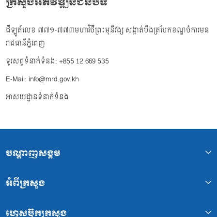
ក្រសួងអភិវឌ្ឍន៍ជនបទ
ដីឡូត៍លេខ ៧៧១-៧៧៣មហាវិថីព្រះមុនីវង្ស សង្កាត់បឹងត្របែកខណ្ឌចំការមន
រាជធានីភ្នំពេញ
ទូរសព្ទទំនាក់ទំនង: +855 12 669 535
E-Mail: info@mrd.gov.kh
អាសយដ្ឋានទំនាក់ទំនង
បណ្ដាញសង្គម
អំពីក្រសួង
ហ្វេសប៊ុកក្រសួង