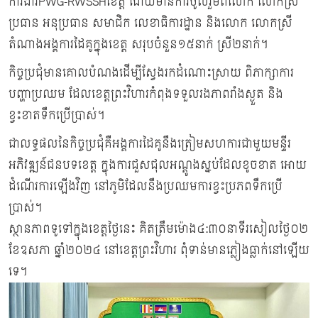
ការងារPWG-RWSSHខេត្ត ដោយមានការចូលរួមពីលោក លោកស្រី
ប្រធាន អនុប្រធាន សមាជិក លេខាធិការដ្ឋាន និងលោក លោកស្រី
តំណាងអង្គការដៃគូក្នុងខេត្ត សរុបចំនួន១៥នាក់ ស្រី២នាក់។
កិច្ចប្រជុំមានគោលបំណងដើម្បីស្វែងរកដំណោះស្រាយ ពិភាក្សាការ
បញ្ហាប្រឈម ដែលខេត្តព្រះវិហារកំពុងទទួលរងភាពរាំងស្ងួត និង
ខ្វះខាតទឹកប្រើប្រាស់។
ជាលទ្ធផលនៃកិច្ចប្រជុំគឺអង្គការដៃគូនឹងត្រៀមសហការជាមួយមន្ទីរ
អភិវឌ្ឍន៍ជនបទខេត្ត ក្នុងការជួសជុលអណ្តូងស្នប់ដែលខូចខាត អោយ
ដំណើរការឡើងវិញ នៅភូមិដែលនឹងប្រឈមការខ្វះប្រភពទឹកប្រើ
ប្រាស់។
ស្ថានភាពទូទៅក្នុងខេត្តថ្ងៃនេះ គិតត្រឹមម៉ោង៤:៣០នាទីរសៀលថ្ងៃ០២
ខែឧសភា ឆ្នាំ២០២៤ នៅខេត្តព្រះវិហារ ពុំទាន់មានភ្លៀងធ្លាក់នៅឡើយ
ទេ។