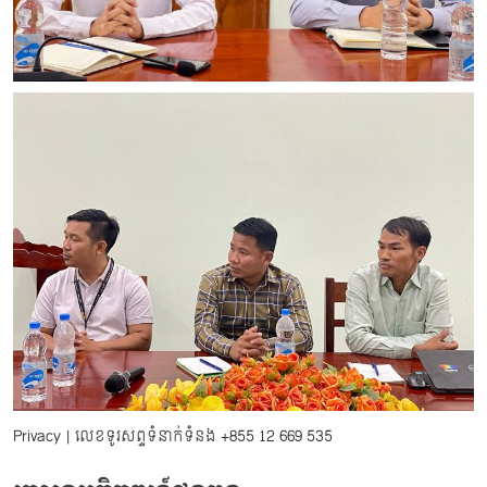
Privacy
| លេខទូរសព្ទទំនាក់ទំនង
+855 12 669 535