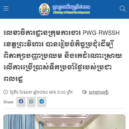
លេខាធិការដ្ឋានក្រុមការងារ PWG-RWSSH
ខេត្តព្រះវិហារ បានរៀបចំកិច្ចប្រជុំដើម្បី
ពិភាក្សាបញ្ហាប្រឈម និងរកដំណោះស្រាយ
លើការប្រើប្រាស់ទឹកប្រចាំថ្ងៃរបស់ប្រជា
ពលរដ្ឋ
ថ្ងៃទី៦ ខែឧសភា ឆ្នាំ២០២៤ ម៉ោង ៨:០០ ព្រឹក
សកម្មភាពមន្ទីរ
Share