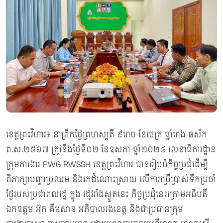
ខេត្តព្រះវិហារ៖ នាព្រឹកថ្ងៃព្រហស្បតិ៍ ៩រោច ខែចេត្រ ឆ្នាំរោង ឆស័ក
ព.ស.២៥៦៧ ត្រូវនឹងថ្ងៃទី០២ ខែឧសភា ឆ្នាំ២០២៤ លេខាធិការដ្ឋាន
ក្រុមការងារ PWG-RWSSH ខេត្តព្រះវិហារ បានរៀបចំកិច្ចប្រជុំដើម្បី
ពិភាក្សាបញ្ហាប្រឈម និងរកដំណោះស្រាយ លើការប្រើប្រាស់ទឹកប្រចាំ
ថ្ងៃរបស់ប្រជាពលរដ្ឋ ក្នុង រដូវរាំងស្ងួតនេះ កិច្ចប្រជុំនេះក្រោមអធិបតី
ឯកឧត្តម អ៊ុក គឹមសាន អភិបាលរងខេត្ត និងជាប្រធានក្រុម