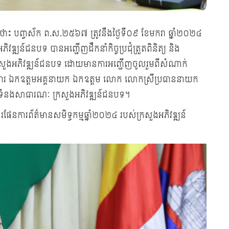
ាំថោះ បញ្ចស័ក ព.ស.២៥៦៧ ត្រូវនឹងថ្ងៃទី០៩ ខែមករា ឆ្នាំ២០២៤
អភិវឌ្ឍន៍ជនបទ បានអញ្ជើញដឹកនាំកិច្ចប្រជុំត្រួតពិនិត្យ និង
ស់ក្រសួងអភិវឌ្ឍន៍ជនបទ ដោយមានការអញ្ជើញចូលរួមពីសំណាក់
គាធិការ ឯកឧត្ដមអគ្គនាយក ឯកឧត្ដម លោក លោកស្រីប្រធាននាយក
នាក់ទំនងសាធារណៈ ក្រសួងអភិវឌ្ឍន៍ជនបទ។
ឹមសារផែនការព័ត៌មានសមិទ្ធកម្មឆ្នាំ២០២៤ របស់ក្រសួងអភិវឌ្ឍន៍