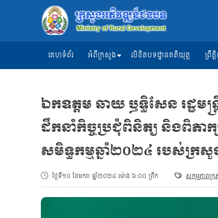
គេហទំព័រ
អំពីក្រសួង
លិខិតបទដ្ឋានគតិយុត្ត
ព្រឹ
ឯកឧត្តម ឆាយ ឫទ្ធិសែន រដ្ឋមន្
ដឹកនាំកិច្ចប្រជុំពិនិត្យ និងពិ
សមិទ្ធកម្មឆ្នាំ២០២៤ របស់ក្រ
ថ្ងៃទី១០ ខែមករា ឆ្នាំ២០២៤ ម៉ោង ៦:០០ ព្រឹក
សកម្មភាពក្រ