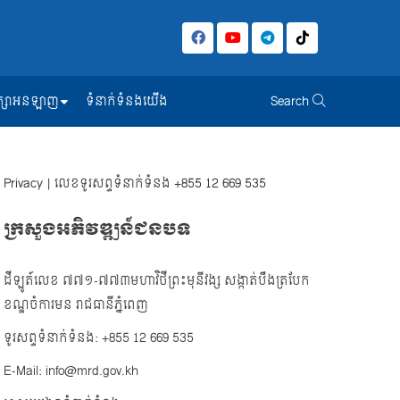
សិក្សាអនឡាញ
ទំនាក់ទំនងយើង
Search
Privacy
| លេខទូរសព្ទទំនាក់ទំនង
+855 12 669 535
ក្រសួងអភិវឌ្ឍន៍ជនបទ
ដីឡូត៍លេខ ៧៧១-៧៧៣មហាវិថីព្រះមុនីវង្ស សង្កាត់បឹងត្របែក
ខណ្ឌចំការមន រាជធានីភ្នំពេញ
ទូរសព្ទទំនាក់ទំនង: +855 12 669 535
E-Mail: info@mrd.gov.kh