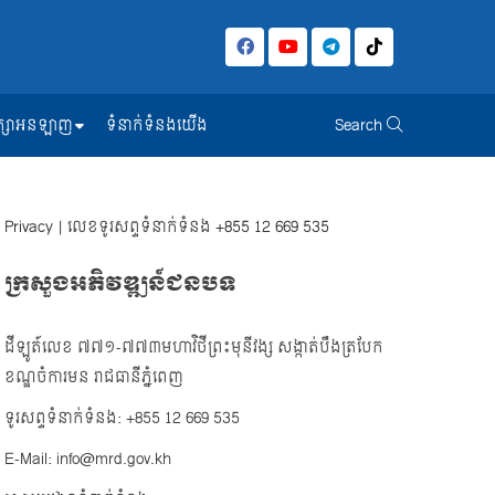
សិក្សាអនឡាញ
ទំនាក់ទំនងយើង
Search
Privacy
| លេខទូរសព្ទទំនាក់ទំនង
+855 12 669 535
ក្រសួងអភិវឌ្ឍន៍ជនបទ
ដីឡូត៍លេខ ៧៧១-៧៧៣មហាវិថីព្រះមុនីវង្ស សង្កាត់បឹងត្របែក
ខណ្ឌចំការមន រាជធានីភ្នំពេញ
ទូរសព្ទទំនាក់ទំនង: +855 12 669 535
E-Mail: info@mrd.gov.kh