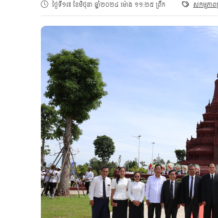
ថ្ងៃទី១៧ ខែមិថុនា ឆ្នាំ២០២៤ ម៉ោង ១១:២៥ ព្រឹក
សកម្មភាព