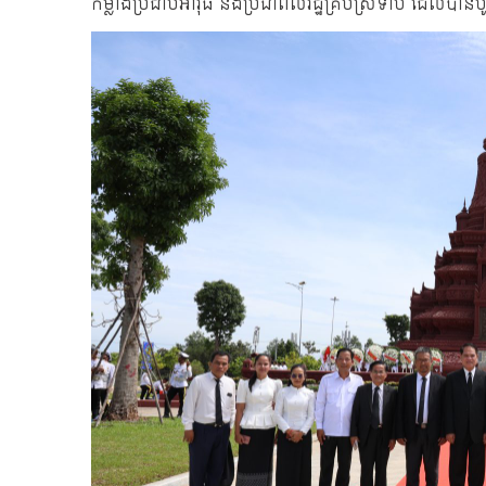
កម្លាំងប្រដាប់អាវុធ និងប្រជាពលរដ្ឋគ្រប់ស្រទាប់ ដែលបា