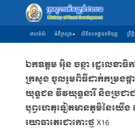
គេហទំព័រ
អំពីក្រសួង
លិខិតបទដ្ឋានគតិយុត្ត
ព្រឹ
ឯកឧត្តម អ៊ិន ចន្ថា រដ្ឋលេខាធ
ក្រសួង ចូលរួមពិធីដាក់កម្រងផ្ក
យុទ្ធជន វីវយុទ្ធនារី និងប្រជ
បុព្វហេតុទៀតមានភូមិនៃយើង ន
យោធាតេជោកោះថ្ម X16