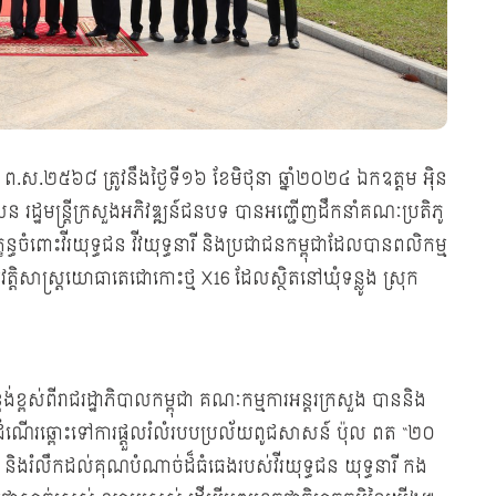
ឆស័ក ព.ស.២៥៦៨ ត្រូវនឹងថ្ងៃទី១៦ ខែមិថុនា ឆ្នាំ២០២៤ ឯកឧត្តម អ៊ិន
សែន រដ្ឋមន្ត្រីក្រសួងអភិវឌ្ឍន៍ជនបទ បានអញ្ជើញដឹកនាំគណៈប្រតិភូ
ន្ធចំពោះវីរយុទ្ធជន វីវយុទ្ធនារី និងប្រជាជនកម្ពុជាដែលបានពលិកម្ម
្តិសាស្ត្រយោធាតេជោកោះថ្ម X16 ដែលស្ថិតនៅឃុំទន្លូង ស្រុក
់ខ្ពស់ពីរាជរដ្ឋាភិបាលកម្ពុជា គណៈកម្មការអន្តរក្រសួង បាននិង
ំដំណើរឆ្ពោះទៅការផ្ដួលរំលំរបបប្រល័យពូជសាសន៍ ប៉ុល ពត “២០
 និងរំលឹកដល់គុណបំណាច់ដ៏ធំធេងរបស់វីរយុទ្ធជន យុទ្ធនារី កង