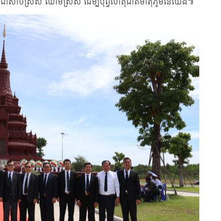
នបូជាសាច់ស្រស់ ឈាមស្រស់ ដើម្បីបុព្វហេតុជាតិមាតុភូមិនៃយើង៕