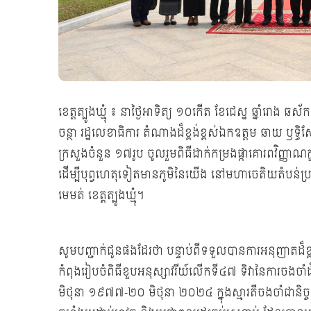
ខេត្តត្បូងឃ្មុំ ៖ នាថ្ងៃអាទិត្យ ១០កើត ខែជេស្ឋ ឆ្នាំរោង 
ចន្ថា រដ្ឋលេខាធិការ តំណាងដ៏ខ្ពង់ខ្ពស់ឯកឧត្តម ឆាយ ឫទ្ធិ
ក្រសួងចំនួន ១៧រូប ចូលរួមពិធីដាក់កម្រងផ្កាគោរពវិញ្ញាណក្ខ
ដើម្បីបុព្វហេតុទៀតមានភូមិនៃយើង នៅមហាចេតិយតំបន់ប្រវត
មេមត់ ខេត្តត្បូងឃ្មុំ។
សូមបញ្ជាក់ជូនផងដែរថា បន្ទាប់ពីទទួលបានការអនុញាតដ៏ខ្ពង
កំពុងរៀបចំពិធីខួបអនុស្សាវរីយ៍លើកទី៤៧ ទិវានៃការចងចា
មិថុនា ១៩៧៧-២០ មិថុនា ២០២៤ ក្នុងស្មារតីចងចាំជានិច្ច