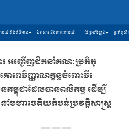
ត្តិការណ៍និងព័ត៌មាន
ឯកសារ និងរបាយការណ៍
ដៃគូអភិវឌ្ឍន៍
ប្រព័ន្ធ
ិការ អញ្ជើញដឹកនាំគណៈប្រតិភូ
ាគោរពវិញ្ញាណក្ខន្ធចំពោះវីរ
ាជនកម្ពុជាដែលបានពលិកម្ម ដើម្បី
ៅមហាចេតិយតំបន់ប្រវត្តិសាស្ត្រ