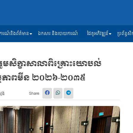
ត្តិការណ៍និងព័ត៌មាន
ឯកសារ និងរបាយការណ៍
ដៃគូអភិវឌ្ឍន៍
ប្រព័ន្ធ
លរួមសិក្ខាសាលាពិគ្រោះយោបល់
្មភាពមីន ២០២៦-២០៣៥
សួង
Share