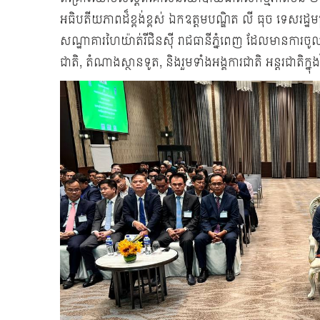
អធិបតីយភាពដ៏ខ្ពង់ខ្ពស់ ឯកឧត្តមបណ្ឌិត លី ធុច ទេសរដ្ឋម
សណ្ឋាគារហៃយ៉ាត់រីជិនស៊ី រាជធានីភ្នំពេញ ដែលមានការចូលរួម
ជាតិ, តំណាងស្ថានទូត, និងរួមទាំងអង្គការជាតិ អន្តរជាតិ