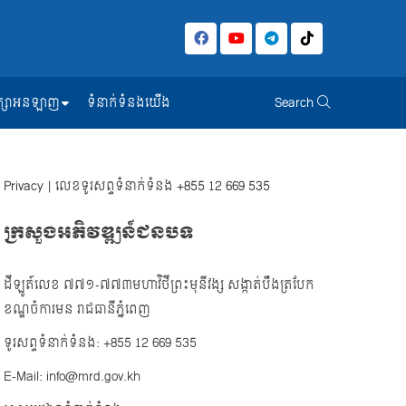
សិក្សាអនឡាញ
ទំនាក់ទំនងយើង
Search
Privacy
| លេខទូរសព្ទទំនាក់ទំនង
+855 12 669 535
ក្រសួងអភិវឌ្ឍន៍ជនបទ
ដីឡូត៍លេខ ៧៧១-៧៧៣មហាវិថីព្រះមុនីវង្ស សង្កាត់បឹងត្របែក
ខណ្ឌចំការមន រាជធានីភ្នំពេញ
ទូរសព្ទទំនាក់ទំនង: +855 12 669 535
E-Mail: info@mrd.gov.kh