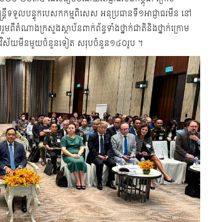
ន្រ្តីទទួលបន្ទុកបេសកកម្មពិសេស អនុប្រធានទី១អាជ្ញាធរមីន នៅ
ពីតំណាងក្រសួងស្ថាប័នពាក់ព័ន្ធទាំងថ្នាក់ជាតិនិងថ្នាក់ក្រោម
ក្នុងវិស័យមីនមួយចំនួនទៀត សរុបចំនួន១៤០រូប ។