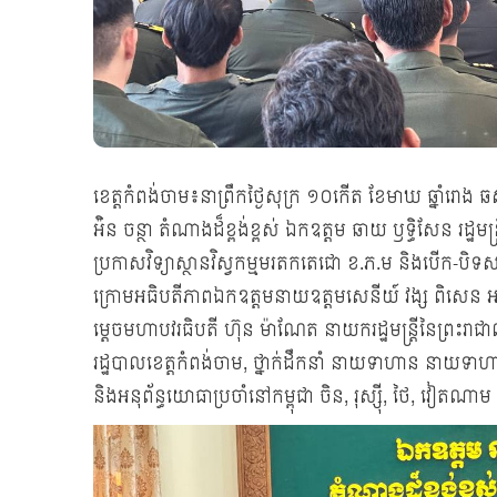
ខេត្តកំពង់ចាម៖នាព្រឹកថ្ងៃសុក្រ ១០កើត ខែមាឃ ឆ្នាំរោង 
អ៉ិន ចន្ថា តំណាងដ៏ខ្ពង់ខ្ពស់ ឯកឧត្តម ឆាយ ឫទ្ធិសែន រដ្ឋ
ប្រកាសវិទ្យាស្ថានវិស្វកម្មមរតកតេជោ ខ.ភ.ម និងបើក-បិទ
ក្រោមអធិបតីភាពឯកឧត្តមនាយឧត្តមសេនីយ៍ វង្ស ពិសេន អគ
ម្តេចមហាបវរធិបតី ហ៊ុន ម៉ាណែត នាយករដ្ឋមន្រ្តីនៃព្រះរ
រដ្ឋបាលខេត្តកំពង់ចាម, ថ្នាក់ដឹកនាំ នាយទាហាន នាយ
និងអនុព័ន្ធយោធាប្រចាំនៅកម្ពុជា ចិន, រុស្ស៊ី, ថៃ, វៀត