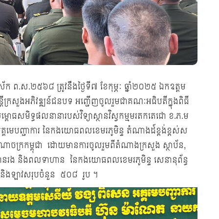
ឆស័ក ព.ស.២៥៦៨ ត្រូវនឹងថ្ងៃទី៧ ខែកុម្ភៈ ឆ្នាំ២០២៥ ឯកឧត្តម
មន្រ្តីក្រសួងអភិវឌ្ឍន៍ជនបទ អញ្ជើញចូលរួមជាគណៈអធិបតីក្នុងពិធី
សម្ពោធសមិទ្ធផលនានារបស់វិទ្យាស្ថានវិស្វកម្មមរតកតេជោ ខ.ភ.ម
្គមេបញ្ជាការ នៃកងយោធពលខេមរភូមិន្ទ តំណាងដ៍ខ្ពង់ខ្ពស់ស
ាជាណាចក្រកម្ពុជា ដោយមានការចូលរួមពីតំណាងក្រសួង ស្ថាប័ន,
ទាហានរង និងពលទាហាន នៃកងយោធពលខេមរភូមិន្ទ សេនានុព័ន្ធ
ណាម និងឡាវសរុបចំនួន ៥០៨ រូប ។