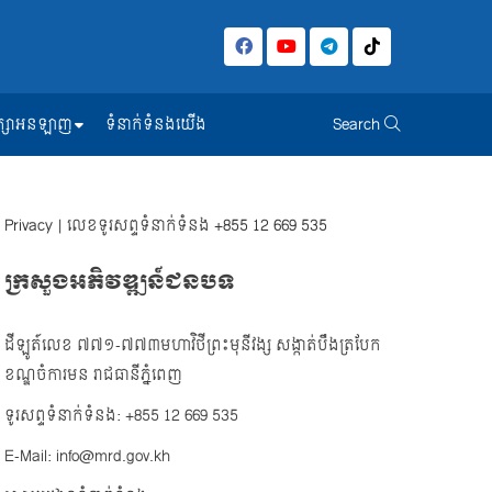
សិក្សាអនឡាញ
ទំនាក់ទំនងយើង
Search
Privacy
| លេខទូរសព្ទទំនាក់ទំនង
+855 12 669 535
ក្រសួងអភិវឌ្ឍន៍ជនបទ
ដីឡូត៍លេខ ៧៧១-៧៧៣មហាវិថីព្រះមុនីវង្ស សង្កាត់បឹងត្របែក
ខណ្ឌចំការមន រាជធានីភ្នំពេញ
ទូរសព្ទទំនាក់ទំនង: +855 12 669 535
E-Mail: info@mrd.gov.kh