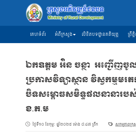
គេហទំព័រ
អំពីក្រសួង
លិខិតបទដ្ឋានគតិយុត្ត
ព្រឹ
ឯកឧត្តម អ៉ិន ចន្ថា អញ្ជើញចូ
ប្រកាសវិទ្យាស្ថាន វិស្វកម្ម
បិទសម្ពោធសមិទ្ធផលនានារបស់វ
ខ.ភ.ម
ថ្ងៃទី១០ ខែកុម្ភៈ ឆ្នាំ២០២៥ ម៉ោង ៨:៤៧ ព្រឹក
សកម្មភាពក្រ