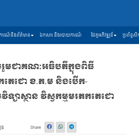
ត្តិការណ៍និងព័ត៌មាន
ឯកសារ និងរបាយការណ៍
ដៃគូអភិវឌ្ឍន៍
ប្រព័ន្ធ
លរួមជាគណៈអធិបតីក្នុងពិធី
មរតកតេជោ ខ.ភ.ម និងបើក-
ិទ្យាស្ថាន វិស្វកម្មមរតកតេជោ
សួង
Share