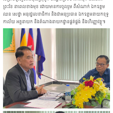
ព្រះខែ នាពេលខាងមុខ ដោយមានការចូលរួម ពីសំណាក់ ឯកឧត្តម
ឈន សេដ្ឋា អនុរដ្ឋលេខាធិការ និងជាអនុប្រធាន ឯកឧត្តមនាយកខុទ្ធ
កាល័យ អគ្គនាយក និងតំណាងនាយកដ្ឋានផ្គត់ផ្គង់ និងហិរញ្ញាវត្តុ៕