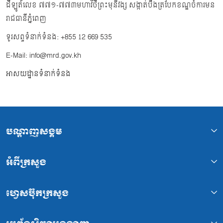
ដីឡូត៍លេខ ៧៧១-៧៧៣មហាវិថីព្រះមុនីវង្ស សង្កាត់បឹងត្របែកខណ្ឌចំការមន
រាជធានីភ្នំពេញ
ទូរសព្ទទំនាក់ទំនង: +855 12 669 535
E-Mail: info@mrd.gov.kh
អាសយដ្ឋានទំនាក់ទំនង
បណ្ដាញសង្គម
អំពីក្រសួង
ហ្វេសប៊ុកក្រសួង