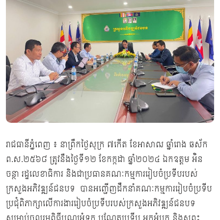
រាជធានីភ្នំពេញ ៖ នាព្រឹកថ្ងៃសុក្រ ៧កើត ខែអាសាឍ ឆ្នាំរោង ឆស័ក
ព.ស.២៥៦៨ ត្រូវនឹងថ្ងៃទី១២ ខែកក្កដា ឆ្នាំ២០២៤ ឯកឧត្តម អ៉ិន
ចន្ថា រដ្ឋលេខាធិការ និងជាប្រធានគណៈកម្មការរៀបចំប្រទីបរបស់
ក្រសួងអភិវឌ្ឍន៍ជនបទ បានអញ្ជើញដឹកនាំគណៈកម្មការរៀបចំប្រទីប
ប្រជុំពិភាក្សាលើការងាររៀបចំប្រទីបរបស់ក្រសួងអភិវឌ្ឍន៍ជនបទ
សម្រាប់ចូលរួមពិធីបុណ្យអុំទូក បណ្តែតប្រទីប អកអំបុក និងសពះ