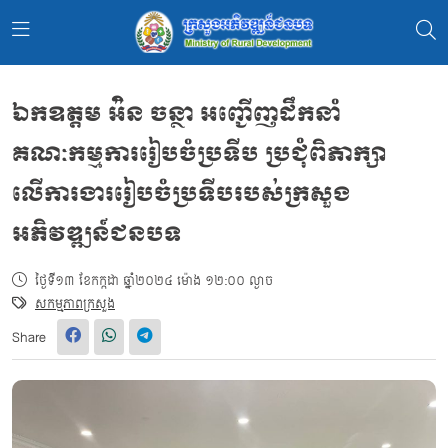
ឯកឧត្តម អ៉ិន ចន្ថា អញ្ជើញដឹកនាំ
គណៈកម្មការរៀបចំប្រទីប ប្រជុំពិភាក្សា
លើការងាររៀបចំប្រទីបរបស់ក្រសួង
អភិវឌ្ឍន៍ជនបទ
ថ្ងៃទី១៣ ខែកក្កដា ឆ្នាំ២០២៤ ម៉ោង ១២:០០ ល្ងាច
សកម្មភាពក្រសួង
Share