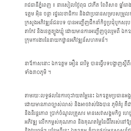
រាជធានីភ្នំពេញ ៖ នារសៀលថ្ងៃពុធ ៨កើត ខែពិសាខ ឆ្នាំ
ឧត្តម អុិន ចន្ថា រដ្ឋលេខាធិការ និងជាប្រធានសម្របសម្រួលកម្
ក្រសួងអភិវឌ្ឍន៍ជនបទ បានអញ្ជើញដឹកនាំកិច្ចប្រជុំបូកសរុបលទ
តាកែវ និងខេត្តត្បូងឃ្មុំ ដោយមានការអញ្ជើញចូលរួមពី ឯកឧ
ក្រុមការងារនៃនាយកដ្ឋានអភិវឌ្ឍន៍សហគមន៍។
នាឪកាសនោះ ឯកឧត្តម អឿន ធារិទ្ធ បានធ្វើបទបង្ហាញស្តីពី
ទាំង៣០ភូមិ ។
តាមរយៈលទ្ធផលនៃការចុះវាយតម្លៃនេះ ឯកឧត្តមប្រធានអង្
ដោយមានភាពច្បាស់លាស់ និងអាចវាស់វែងបាន ភូមិគំរូ គឺជា “
និងនិរន្តរភាព ប្រាក់ចំណូលគ្រួសារ មានសេវាសង្គមកិច្ច ហេដ្
អភិវឌ្ឍ លើកកម្ពស់គុណភាព និងគុណតម្លៃនៃជីវិតរស់នៅឱ្យប្
និងវប្បធម៌។ បន្ថែមពីនេះ ឯកឧត្តម ក៏បានផ្តល់អនុសាសន៍ដ