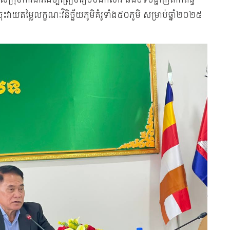
ះវាយតម្លៃលក្ខណៈវិនិច្ឆ័យភូមិគំរូទាំង៥០ភូមិ សម្រាប់ឆ្នាំ២០២៥