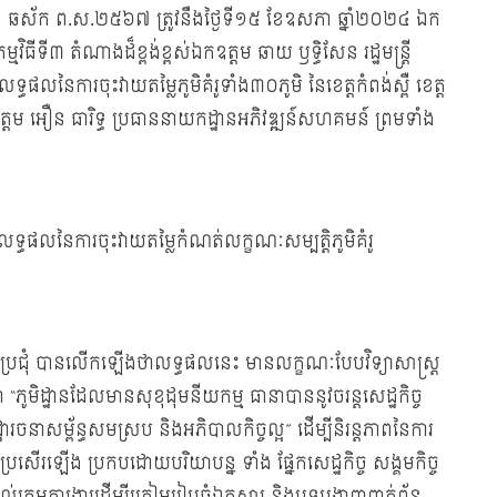
រោង ឆស័ក ព.ស.២៥៦៧ ត្រូវនឹងថ្ងៃទី១៥ ខែឧសភា ឆ្នាំ២០២៤ ឯក
មវិធីទី៣ តំណាងដ៏ខ្ពង់ខ្ពស់ឯកឧត្តម ឆាយ ឫទ្ធិសែន រដ្ឋមន្ត្រី
្ធផលនៃការចុះវាយតម្លៃភូមិគំរូទាំង៣០ភូមិ នៃខេត្តកំពង់ស្ពឺ ខេត្ត
ត្តម អឿន ធារិទ្ធ ប្រធាននាយកដ្ឋានអភិវឌ្ឍន៍សហគមន៍ ព្រមទាំង
លទ្ធផលនៃការចុះវាយតម្លៃកំណត់លក្ខណៈសម្បតិ្តភូមិគំរូ
គប្រជុំ បានលើកឡើងថាលទ្ធផលនេះ មានលក្ខណៈបែបវិទ្យាសាស្រ្ត
ភូមិដ្ឋានដែលមានសុខុដុមនីយកម្ម ធានាបាននូវចរន្តសេដ្ឋកិច្ច
ឋារចនាសម្ព័ន្ធសមស្រប និងអភិបាលកិច្ចល្អ” ដើម្បីនិរន្តភាពនៃការ
រសើរឡើង ប្រកបដោយបរិយាបន្ន ទាំង ផ្នែកសេដ្ឋកិច្ច សង្គមកិច្ច
ល់ក្រុមការងារដើម្បីត្រៀមរៀបចំឯកសារ និងបទបង្ហាញពាក់ព័ន្ធ