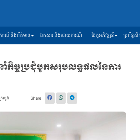
ត្តិការណ៍និងព័ត៌មាន
ឯកសារ និងរបាយការណ៍
ដៃគូអភិវឌ្ឍន៍
ប្រព័ន្ធ
ាំកិច្ចប្រជុំបូកសរុបលទ្ធផលនៃការ
ក្រសួង
Share