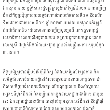
ការក្រសួង ឯកឧត្តម សួន សេរីរដ្ឋា រដ្ឋលេខាធិការ តំណាងដ៏ខ្ពង់ខ្ពស់
ឯកឧត្តម ឆាយ ឫទ្ធិសែន រដ្ឋមន្ត្រីក្រសួងអភិវឌ្ឍន៍ជនបទ បានអញ្ជើញ
ដឹកនាំកិច្ចប្រជុំបូកសរុបលទ្ធផលការងារប្រចាំឆមាសទី០១ និងលើក
ទិសដៅការងារឆមាសទី០២ ឆ្នាំ២០២៣ របស់នាយកដ្ឋានអភិវឌ្ឍន៍
ជនជាតិភាគតិច ដោយមានការអញ្ជើញចូលរួមពី ឯកឧត្តមអនុរដ្ឋ
លេខាធិការ លោកស្រីអគ្គនាយករង ទទួលបន្ទុកនាយកដ្ឋាន លោក
លោកស្រី ជាថ្នាក់ដឹកនាំនាយកដ្ឋាន ព្រមទាំងមន្ត្រីរាជការ សរុបចំនួន
៣៣នាក់។
កិច្ចប្រជុំត្រូវបានរៀបចំដើម្បីពិនិត្យ និងវាយតម្លៃលើវឌ្ឍនភាព និង
សមិទ្ធផលរបស់នាយកដ្ឋានដែលសម្រេចបាននាពេលកន្លងមក ជា
ពិសេសកិច្ចប្រជុំមានការពិភាក្សា លើបញ្ហាប្រឈម និងសំណូមពរ
ផ្សេងៗពីថ្នាក់ដឹកនាំ និងមន្ដ្រីរាជការក្នុងនាយកដ្ឋានផងដែរ។ ជាមួយ
នេះ ឯកឧត្តមរដ្ឋលេខាធិការ បានផ្តល់នូវអនុសាសន៍ដឹកនាំ និងផ្ដាំផ្ញើ
ដោយបង្ហាញពីចំណុចស្នូលនៃយុទ្ធសាស្ត្របញ្ចកោណ ដំណាក់