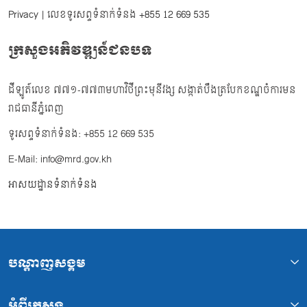
Privacy
| លេខទូរសព្ទទំនាក់ទំនង
+855 12 669 535
ក្រសួងអភិវឌ្ឍន៍ជនបទ
ដីឡូត៍លេខ ៧៧១-៧៧៣មហាវិថីព្រះមុនីវង្ស សង្កាត់បឹងត្របែកខណ្ឌចំការមន
រាជធានីភ្នំពេញ
ទូរសព្ទទំនាក់ទំនង: +855 12 669 535
E-Mail: info@mrd.gov.kh
អាសយដ្ឋានទំនាក់ទំនង
បណ្ដាញសង្គម
អំពីក្រសួង