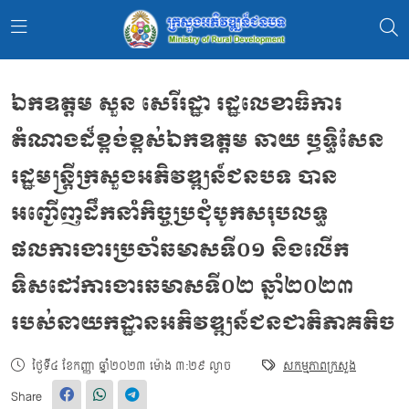
ឯកឧត្តម សួន សេរីរដ្ឋា រដ្ឋលេខាធិការ
តំណាងដ៏ខ្ពង់ខ្ពស់ឯកឧត្តម ឆាយ ឫទ្ធិសែន
រដ្ឋមន្ត្រីក្រសួងអភិវឌ្ឍន៍ជនបទ បាន
អញ្ជើញដឹកនាំកិច្ចប្រជុំបូកសរុបលទ្ធ
ផលការងារប្រចាំឆមាសទី០១ និងលើក
ទិសដៅការងារឆមាសទី០២ ឆ្នាំ២០២៣
របស់នាយកដ្ឋានអភិវឌ្ឍន៍ជនជាតិភាគតិច
ថ្ងៃទី៤ ខែកញ្ញា ឆ្នាំ២០២៣ ម៉ោង ៣:២៩ ល្ងាច
សកម្មភាពក្រសួង
Share