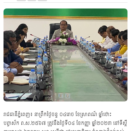
រាជធានីភ្នំពេញ៖ នាព្រឹកថ្ងៃចន្ទ ០៤រោច ខែស្រាពណ៍ ឆ្នាំថោះ
បព្ចាស័ក ព.ស.២៥៦៧ ត្រូវនឹងថ្ងៃទី០៤ ខែកញ្ញា ឆ្នាំ២០២៣ នៅទីស្តី