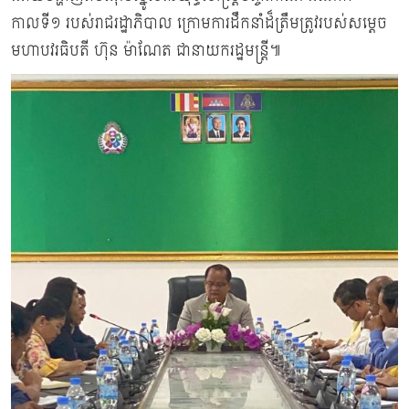
កាលទី១ របស់រាជរដ្ឋាភិបាល ក្រោមការដឹកនាំដ៏ត្រឹមត្រូវរបស់សម្ដេច
មហាបវរធិបតី ហ៊ុន ម៉ាណែត ជានាយករដ្ឋមន្ដ្រី៕