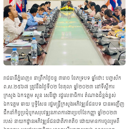
រាជធានីភ្នំពេញ៖ នាព្រឹកថ្ងៃចន្ទ ៣រោច ខែភទ្របទ ឆ្នាំថោះ បញ្ចស័ក
ព.ស.២៥៦៧ ត្រូវនឹងថ្ងៃទី០២ ខែតុលា ឆ្នាំ២០២៣ នៅទីស្តីការ
ក្រសួង ឯកឧត្តម សួន សេរីរដ្ឋា រដ្ឋលេខាធិការ តំណាងដ៏ខ្ពង់ខ្ពស់
ឯកឧត្ដម ឆាយ ប្ញទ្ធិសែន រដ្ឋមន្រ្ដីក្រសួងអភិវឌ្ឍន៍ជនបទ បានអញ្ជើញ
ដឹកនាំកិច្ចប្រជុំបូកសរុបវឌ្ឍនភាពការងារប្រចាំខែកញ្ញា ឆ្នាំ២០២៣
របស់ នាយកដ្ឋានអភិវឌ្ឍន៍ជនជាតិភាគតិច ដោយមានការចូលរួមពី