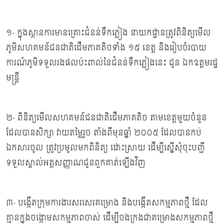
១- ក្នុងស្ថានការមានគ្រោះជំនន់ទឹកភ្លៀង នាយកដ្ឋានត្រូវពិនិត្យមើល
ភូមិសហគមន៍ជនជាតិដើមភាគតិចទាំង ១៥ ខេត្ត និងរៀបចំរបាយ
ការណ៍ភូមិទទួលរងផលប៉ះពាល់នៃជំនន់ទឹកភ្លៀងនេះ ជូន ឯកឧត្តមរដ្ឋ
មន្ត្រី
២- ពិនិត្យមើលសហគមន៍ជនជាតិដើមភាគតិច តាមខេត្តមួយចំនួន
ដែលបានសិក្សា វាយតម្លៃរួច តាំងពីមុនឆ្នាំ ២០០៥ ដែលបានកប់
ឯកសារចូល ត្រូវប្រមូលមកពិនិត្យ ដោះស្រាយ ដើម្បីស្នើសុំចុះបញ្ជី
ទទួលស្គាល់អត្តសញ្ញាណជូនពួកគាត់ឡើងវិញ
៣- បង្កើតក្រុមការងារសរសេរគម្រោង និងបង្កើតសកម្មភាពថ្មី ដែល
គ្មានក្នុងចង្កោមសកម្មភាពចាស់ ដើម្បីចងក្រងជាគម្រោងសកម្មភាពថ្មី