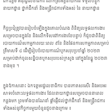
ឯកឧត្តម អនុរដ្ឋលេខាធិការ លោកស្រីអគ្គនាយករង ទទួលបន្ទុក
នាយកដ្ឋាន ថ្នាក់ដឹកនាំ និងមន្ដ្រីរាជការទាំងអស់ នៃ នាយកដ្ឋាន
កិច្ចប្រជុំត្រូវបានរៀបចំឡើងក្នុងគោលបំណង ពិនិត្យលទ្ធផលការងារ
សម្រេចបានក្នុងខែ និងលើកទិសដៅការងារខែបន្ទាប់ ក៏ដូចជាពិនិត្យ
របាយការណ៍សកម្មភាពរយៈពេល ៩ខែ និងផែនការសកម្មភាពសម្រាប់
ត្រីមាសទី ៤ ដើម្បីរៀបចំរបាយការណ៍បូកសរុបប្រចាំឆ្នាំ ២០២៣
សម្រាប់ដាក់ចូលសន្និបាតបូកសរុបរបស់ក្រសួង នៅក្នុងខែធ្នូ ២០២៣
ខាងមុខ ។
ក្នុងឱកាសនោះ ឯកឧត្តមរដ្ឋលេខាធិការ បានកោតសរសើរ និងអបអរ
សាទរចំពោះលទ្ធផលការងារ ដែលនាយកដ្ឋានសម្រេចបាននាពេល
កន្លងមក ព្រមទាំងបានណែនាំ ផ្ដាំផ្ញើដល់ថ្នាក់ដឹកនាំ និងមន្រ្ដីរាជការ
ទាំងអស់នូវកិច្ចការមួយចំនួនដួចខាងក្រោម ៖