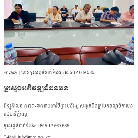
Privacy
| លេខទូរសព្ទទំនាក់ទំនង
+855 12 669 535
ក្រសួងអភិវឌ្ឍន៍ជនបទ
ដីឡូត៍លេខ ៧៧១-៧៧៣មហាវិថីព្រះមុនីវង្ស សង្កាត់បឹងត្របែកខណ្ឌចំការមន
រាជធានីភ្នំពេញ
ទូរសព្ទទំនាក់ទំនង: +855 12 669 535
E-Mail: info@mrd.gov.kh