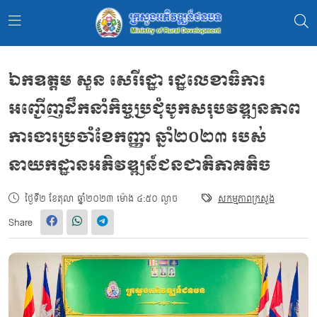
ឯកឧត្តម សួន សេរីរដ្ឋា រដ្ឋលេខាធិការ
អញ្ជើញដឹកនាំកិច្ចប្រជុំបូកសរុបវឌ្ឍនភាព
ការងារប្រចាំខែកញ្ញា ឆ្នាំ២០២៣ របស់
នាយកដ្ឋានអភិវឌ្ឍន៍ជនជាតិភាគតិច
ថ្ងៃទី២ ខែតុលា ឆ្នាំ២០២៣ ម៉ោង ៤:៥០ ល្ងាច
សកម្មភាពក្រសួង
Share