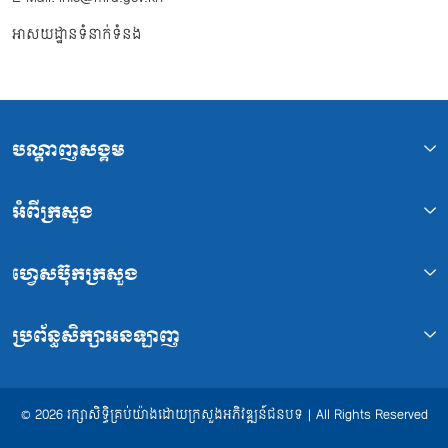
អាសយដ្ឋានទំនាក់ទំនង
បណ្ដាញសង្គម
អំពីក្រសួង
ហ្វេសប៊ុកក្រសួង
ប្រព័ន្ធសិក្សាអនឡាញ
© 2026 រក្សាសិទ្ធិគ្រប់យ៉ាងដោយក្រសួងអភិវឌ្ឍន៍ជនបទ | All Rights Reserved