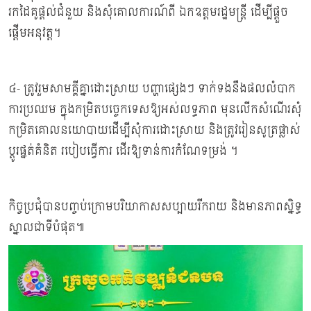
រកដៃគូផ្ដល់ជំនួយ និងសុំគោលការណ៍ពី ឯកឧត្តមរដ្ឋមន្ត្រី ដើម្បីផ្តួច
ផ្តើមអនុវត្ត។
៤- ត្រូវរួមសាមគ្គីគ្នាដោះស្រាយ បញ្ហាផ្សេងៗ ទាក់ទងនឹងផលលំបាក
ការប្រឈម ក្នុងកម្រិតបច្ចេកទេសឱ្យអស់លទ្ធភាព មុនលើកសំណើរសុំ
កម្រិតគោលនយោបាយដើម្បីសុំការដោះស្រាយ និងត្រូវរៀនសូត្រផ្លាស់
ប្តូរផ្នត់គំនិត របៀបធ្វើការ ដើរឱ្យទាន់ការកំណែទម្រង់ ។
កិច្ចប្រជុំបានបញ្ចប់ក្រោមបរិយាកាសសប្បាយរីករាយ និងមានភាពស្និទ្ធ
ស្នាលជាទីបំផុត៕