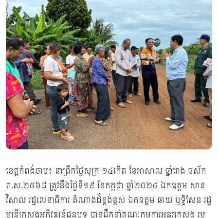
ខេត្តកំពង់ចាម៖ នាព្រឹកថ្ងៃសុក្រ ១៤កើត ខែអាសាឍ ឆ្នាំរោង ឆស័ក
ព.ស.២៥៦៨ ត្រូវនឹងថ្ងៃទី១៩ ខែកក្កដា ឆ្នាំ២០២៤ ឯកឧត្តម សាន
វិសាល រដ្ឋលេខាធិការ តំណាងដ៏ខ្ពង់ខ្ពស់ ឯកឧត្តម ឆាយ ឫទ្ធិសែន រដ្ឋ
មន្ត្រីក្រសួងអភិវឌ្ឍន៍ជនបទ បានដឹកនាំគណៈកម្មការអន្តរក្រសួង រួម