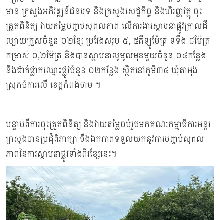
មាន ក្រសួងអភិវឌ្ឍន៍ជនបទ និងក្រសួងសេដ្ឋកិច្ច និងហិរញ្ញវត្ថុ ចុះ
ត្រួតពិនិត្យ វាយតម្លៃបញ្ចប់សុពលភាព លើការងារស្ថាបនាផ្លូវក្រាលដី
ល្បាយក្រួសចំនួន ០២ខ្សែ ប្រវែងសរុប ៥, ៥គីឡូម៉ែត្រ ទទឹង ៨ម៉ែត្រ
កម្រាស់ ០,២ម៉ែត្រ និងបានស្ថាបនាលូមូលមុខមួយចំនួន ០៤កន្លែង
និងដាក់ផ្លាកឈ្មោះផ្លូវចំនួន ០២កន្លែង ស្ថិតនៅភូមិ៣៤ ឃុំតាអុង
ស្រុកចំការលើ ខេត្តកំពង់ចាម ។
បន្ទាប់ពីការចុះត្រួតពិនិត្យ និងវាយតម្លៃចប់រួចមកគណៈកម្មាធិការអន្តរ
ក្រសួងបានប្រជុំពិភាក្សា ចឹងឯកភាពទទួលយកនូវការបញ្ចប់សុពល
ភាពនៃការស្ថាបនាផ្លូវទាំងពីរខ្សែនេះ។