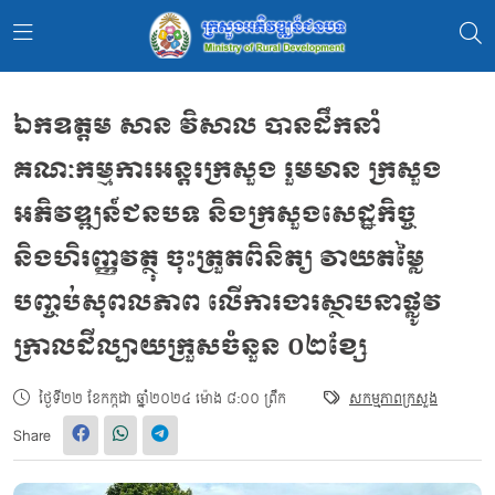
ឯកឧត្តម សាន វិសាល បានដឹកនាំ
គណៈកម្មការអន្តរក្រសួង រួមមាន ក្រសួង
អភិវឌ្ឍន៍ជនបទ និងក្រសួងសេដ្ឋកិច្ច
និងហិរញ្ញវត្ថុ ចុះត្រួតពិនិត្យ វាយតម្លៃ
បញ្ចប់សុពលភាព លើការងារស្ថាបនាផ្លូវ
ក្រាលដីល្បាយក្រួសចំនួន ០២ខ្សែ
ថ្ងៃទី២២ ខែកក្កដា ឆ្នាំ២០២៤ ម៉ោង ៨:០០ ព្រឹក
សកម្មភាពក្រសួង
Share