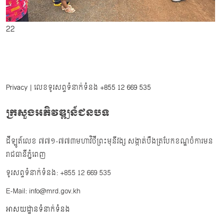
22
Privacy
| លេខទូរសព្ទទំនាក់ទំនង
+855 12 669 535
ក្រសួងអភិវឌ្ឍន៍ជនបទ
ដីឡូត៍លេខ ៧៧១-៧៧៣មហាវិថីព្រះមុនីវង្ស សង្កាត់បឹងត្របែកខណ្ឌចំការមន
រាជធានីភ្នំពេញ
ទូរសព្ទទំនាក់ទំនង: +855 12 669 535
E-Mail: info@mrd.gov.kh
អាសយដ្ឋានទំនាក់ទំនង