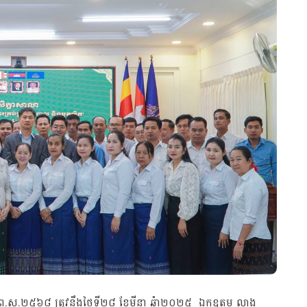
ស័ក ព.ស.២៥៦៨ ត្រូវនឹងថ្ងៃទី២៨ ខែមីនា ឆ្នំា២០២៥ ឯកឧត្តម លាង