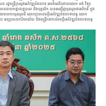
ិសែន រដ្ឋមន្ត្រីក្រសួងអភិវឌ្ឍន៍ជនបទ អមដំណើរដោយលោក គង់ វិទ្យា
ាននាយកដ្ឋានរដ្ឋបាល និងបុគ្គលិក បានអញ្ជើញចូលរួមជាអធិបតី ក្នុង
ិក ដោយមានការចូលរួមពី លោកប្រធានមន្ទីរអភិវឌ្ឍន៍ជនបទខេត្ត លោក
អនុប្រធានការិយាល័យ និងមន្រ្តីរាជការនៃមន្ទីរអភិវឌ្ឍន៍ជនបទខេត្ត