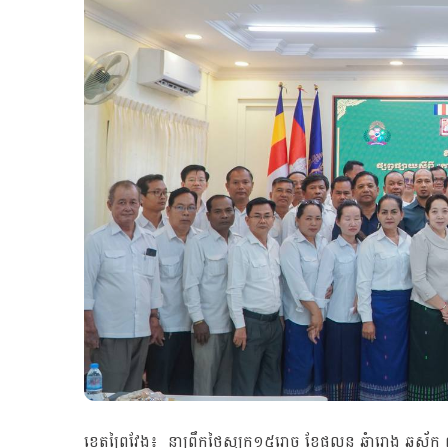
ខេត្តព្រៃវែង៖ នាព្រឹកថ្ងៃសុក្រ១៥រោច ខែផល្គុន ឆ្នំារោង ឆ