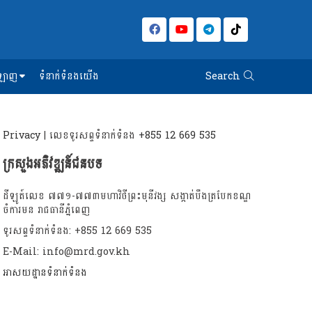
អនឡាញ
ទំនាក់ទំនងយើង
Search
Privacy
| លេខទូរសព្ទទំនាក់ទំនង
+855 12 669 535
ក្រសួងអភិវឌ្ឍន៍ជនបទ
ដីឡូត៍លេខ ៧៧១-៧៧៣មហាវិថីព្រះមុនីវង្ស សង្កាត់បឹងត្របែកខណ្ឌ
ចំការមន រាជធានីភ្នំពេញ
ទូរសព្ទទំនាក់ទំនង: +855 12 669 535
E-Mail: info@mrd.gov.kh
អាសយដ្ឋានទំនាក់ទំនង