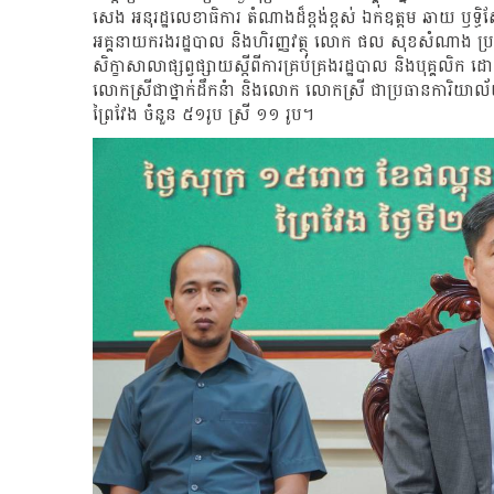
សេង អនុរដ្ឋលេខាធិការ តំណាងដ៏ខ្ពង់ខ្ពស់ ឯកឧត្ដម ឆាយ ឫទ្ធ
អគ្គនាយករងរដ្ឋបាល និងហិរញ្ញវត្ថុ លោក ផល សុខសំណាង ប្រធ
សិក្ខាសាលាផ្សព្វផ្សាយស្តីពីការគ្រប់គ្រងរដ្ឋបាល និងបុគ្គល
លោកស្រីជាថ្នាក់ដឹកនំា និងលោក លោកស្រី ជាប្រធានការិយាល័យ 
ព្រៃវែង ចំនួន ៥១រូប ស្រី ១១ រូប។