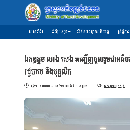
គេហទំព័រ
អំពីក្រសួង
លិខិតបទដ្ឋានគតិយុត្ត
ព្រឹត្តិ
ឯកឧត្តម លាង សេង អញ្ជើញចូលរួមជាអធិបតីចំស
រដ្ឋបាល និងបុគ្គលិក
ថ្ងៃទី៣០ ខែមិនា ឆ្នាំ២០២៥ ម៉ោង ៦:០០ ព្រឹក
សកម្មភាពក្រសួង