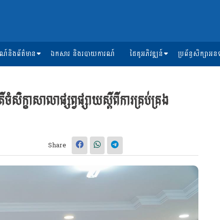
ការណ៍និងព័ត៌មាន
ឯកសារ និងរបាយការណ៍
ដៃគូអភិវឌ្ឍន៍
ប្រព័ន្ធសិក្សា
ិក្ខាសាលាផ្សព្វផ្សាយស្តីពីការគ្រប់គ្រង
Share