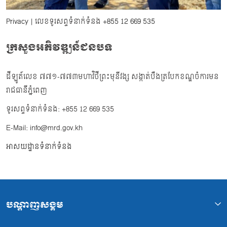
Privacy
| លេខទូរសព្ទទំនាក់ទំនង
+855 12 669 535
ក្រសួងអភិវឌ្ឍន៍ជនបទ
ដីឡូត៍លេខ ៧៧១-៧៧៣មហាវិថីព្រះមុនីវង្ស សង្កាត់បឹងត្របែកខណ្ឌចំការមន
រាជធានីភ្នំពេញ
ទូរសព្ទទំនាក់ទំនង: +855 12 669 535
E-Mail: info@mrd.gov.kh
អាសយដ្ឋានទំនាក់ទំនង
បណ្ដាញសង្គម