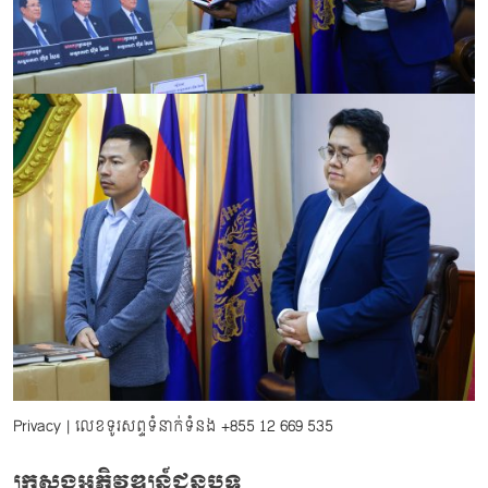
Privacy
| លេខទូរសព្ទទំនាក់ទំនង
+855 12 669 535
ក្រសួងអភិវឌ្ឍន៍ជនបទ