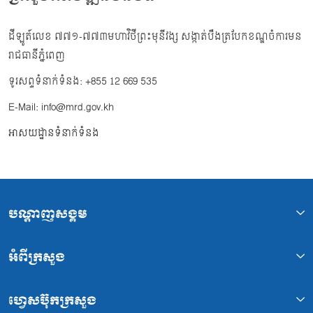
ដីឡូត៍លេខ ៧៧១-៧៧៣មហាវិថីព្រះមុនីវង្ស សង្កាត់បឹងត្របែកខណ្ឌចំការមន
រាជធានីភ្នំពេញ
ទូរសព្ទទំនាក់ទំនង: +855 12 669 535
E-Mail: info@mrd.gov.kh
អាសយដ្ឋានទំនាក់ទំនង
បណ្ដាញសង្គម
អំពីក្រសួង
ហ្វេសប៊ុកក្រសួង