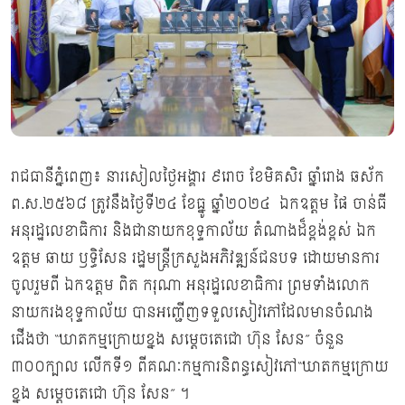
រាជធានីភ្នំពេញ៖ នារសៀលថ្ងៃអង្គារ ៩រោច ខែមិគសិរ ឆ្នាំរោង ឆស័ក
ព.ស.២៥៦៨ ត្រូវនឹងថ្ងៃទី២៤ ខែធ្នូ ឆ្នាំ២០២៤ ឯកឧត្តម ផៃ ចាន់ធី
អនុរដ្ឋលេខាធិការ និងជានាយកខុទ្ទកាល័យ តំណាងដ៏ខ្ពង់ខ្ពស់ ឯក
ឧត្តម ឆាយ ឫទ្ធិសែន រដ្ឋមន្ដ្រីក្រសួងអភិវឌ្ឍន៍ជនបទ ដោយមានការ
ចូលរួមពី ឯកឧត្តម ពិត ករុណា អនុរដ្ឋលេខាធិការ ព្រមទាំងលោក
នាយករងខុទ្ទកាល័យ បានអញ្ជើញទទួលសៀវភៅដែលមានចំណង
ជើងថា “ឃាតកម្មក្រោយខ្នង សម្ដេចតេជោ ហ៊ុន សែន” ចំនួន
៣០០ក្បាល លើកទី១ ពីគណៈកម្មការនិពន្ធសៀវភៅ“ឃាតកម្មក្រោយ
ខ្នង សម្ដេចតេជោ ហ៊ុន សែន” ។