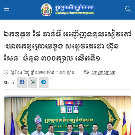
ឯកឧត្តម ផៃ ចាន់ធី អញ្ជើញទទួលសៀវភៅ
“ឃាតកម្មក្រោយខ្នង សម្ដេចតេជោ ហ៊ុន
សែន” ចំនួន ៣០០ក្បាល លើកទី១
ថ្ងៃទី២៤ ខែធ្នូ ឆ្នាំ២០២៤ ម៉ោង ៣:៣៦ ល្ងាច
សកម្មភាពក្រសួង
Share