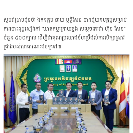
សូមជម្រាបជូនថា ឯកឧត្តម ឆាយ ឫទ្ធិសែន បានជួយឧបត្ថម្ភសម្រាប់
ការបោះពុម្ពសៀវភៅ “ឃាតកម្មក្រោយខ្នង សម្ដេចតេជោ ហ៊ុន សែន”
ចំនួន ៥០០ក្បាល ដើម្បីជាគុណប្រយោជន៍បម្រើដល់ការសិក្សាស្រាវ
ជ្រាវរបស់សាធារណៈជនទូទៅ៕