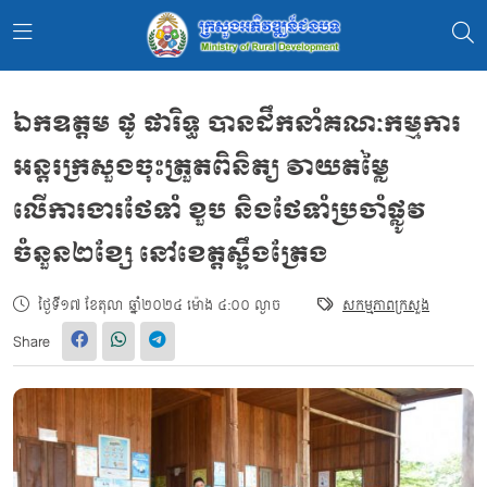
ឯកឧត្តម ផូ ផារិទ្ធ បានដឹកនាំគណៈកម្មការ
អន្តរក្រសួងចុះត្រួតពិនិត្យ វាយតម្លៃ
លើការងារថែទាំ ខួប និងថែទាំប្រចាំផ្លូវ
ចំនួន២ខ្សែ នៅខេត្តស្ទឹងត្រែង
ថ្ងៃទី១៧ ខែតុលា ឆ្នាំ២០២៤ ម៉ោង ៤:០០ ល្ងាច
សកម្មភាពក្រសួង
Share