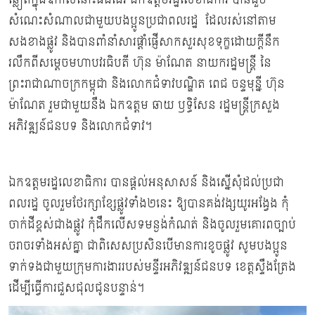
សំណេះសំណាលជាមួយបងប្អូនប្រជាពលរដ្ឋ ដែលរស់នៅតាម
សងខាងផ្លូវ និងបានពាំនាំសារផ្ដាំផ្ញើសាកសួរសុខទុក្ខដោយក្ដីនឹក
រលឹកពីសម្ដេចមហាបវរធិបតី ហ៊ុន ម៉ាណែត នាយករដ្ឋមន្ត្រី នៃ
ព្រះរាជាណាចក្រកម្ពុជា និងលោកជំទាវបណ្ឌិត ពេជ ចន្ទមុន្នី ហ៊ុន
ម៉ាណែត រួមជាមួយនឹង ឯកឧត្ដម ឆាយ ឫទ្ធិសែន រដ្ឋមន្ត្រីក្រសួង
អភិវឌ្ឍន៍ជនបទ និងលោកជំទាវ។
ឯកឧត្តមរដ្ឋលេខាធិការ បានផ្ដល់អនុសាសន៍ និងស្នើសុំដល់ប្រជា
ពលរដ្ឋ ចូលរួមថែរក្សាខ្សែផ្លូវទាំង២នេះ ឱ្យបានគង់វង្សយូរអង្វែង កុំ
ចាក់ដីខ្ពស់ជាងផ្លូវ កុំដឹកលើសទមន្ងង់កំណត់ និងចូលរួមគោរពច្បាប់
ចរាចរទាំងអស់គ្នា ជាពិសេសប្រសិនបើមានការខូចផ្លូវ សូមបងប្អូន
ទាក់ទងជាមួយក្រុមការងាររបស់មន្ទីរអភិវឌ្ឍន៍ជនបទ ខេត្តស្ទឹងត្រែង
ដើម្បីធ្វើការជួសជុលជូនបន្ទាន់។