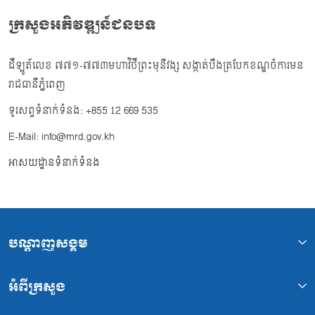
ក្រសួងអភិវឌ្ឍន៍ជនបទ
ដីឡូត៍លេខ ៧៧១-៧៧៣មហាវិថីព្រះមុនីវង្ស សង្កាត់បឹងត្របែកខណ្ឌចំការមន
រាជធានីភ្នំពេញ
ទូរសព្ទទំនាក់ទំនង: +855 12 669 535
E-Mail: info@mrd.gov.kh
អាសយដ្ឋានទំនាក់ទំនង
បណ្ដាញសង្គម
អំពីក្រសួង