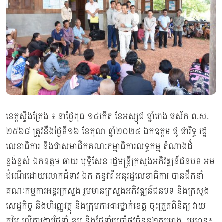
ខេត្តស្ទឹងត្រែង ៖ នាថ្ងៃពុធ ១៤កើត ខែអស្សុជ ឆ្នាំរោង ឆស័ក ព.ស.
២៥៦៨ ត្រូវនឹងថ្ងៃទី១៦ ខែតុលា ឆ្នាំ២០២៤ ឯកឧត្តម ផូ ផារិទ្ធ រដ្ឋ
លេខាធិការ និងជាសមាជិកគណៈកម្មាធិការលទ្ធកម្ម តំណាងដ៏
ខ្ពង់ខ្ពស់ ឯកឧត្តម ឆាយ ឫទ្ធិសែន រដ្ឋមន្ត្រីក្រសួងអភិវឌ្ឍន៍ជនបទ អម
ដំណើរដោយលោកជំទាវ ឯក គន្ធវារី អនុរដ្ឋលេខាធិការ បានដឹកនាំ
គណៈកម្មការអន្តរក្រសួង រួមមានក្រសួងអភិវឌ្ឍន៍ជនបទ និងក្រសួង
សេដ្ឋកិច្ច និងហិរញ្ញវត្ថុ និងក្រុមការងារថ្នាក់ខេត្ត ចុះត្រួតពិនិត្យ វាយ
តម្លៃ លើការងារថែទាំ ខួប និងថែទាំប្រចាំផ្លូវចំនួន២គម្រោង រួមមាន៖