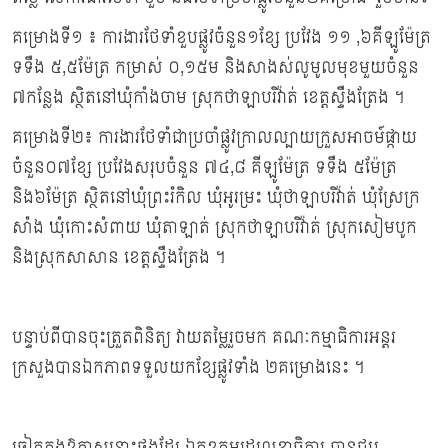
គម្រោងទី១ ៖ ការងារថែទាំខួបផ្លូវចំនួន១ខ្សែ ប្រវែង ១១ ,៦គីឡូម៉ែត្រ
ទទឹង ៥,៥ម៉ែត្រ កម្រាស់ ០,១៥ម និងសាងស់លូមូលមុខមួយចំនួន
៧កន្លែង ស្ថិតនៅឃុំកាំងចាម ស្រុកថាឡាបរិវ៉ាត់ ខេត្តស្ទឹងត្រែង ។
គម្រោងទី២៖ ការងារថែទាំជាប្រចាំផ្លូវក្រាលល្បាយក្រួសអាចម៍ផ្កាយ
ចំនួន០៧ខ្សែ ប្រវែងសរុបចំនួន ៧៤,៨ គីឡូម៉ែត្រ ទទឹង ៥ម៉ែត្រ
និង៦ម៉ែត្រ ស្ថិតនៅឃុំព្រះរំកិល ឃុំអូរម្រះ ឃុំថាឡាបរិវ៉ាត់ ឃុំស្រែក្រ
សាំង ឃុំកោះសំពាយ ឃុំតាឡាត់ ស្រុកថាឡាបរិវ៉ាត់ ស្រុកសៀមបូក
និងស្រុកសាសាន ខេត្តស្ទឹងត្រែង ។
បន្ទាប់ពីបានចុះត្រួតពិនិត្យ វាយតម្លៃរួចមក គណៈកម្មាធិការអន្តរ
ក្រសួងបានឯកភាពទទួលយកខ្សែផ្លូវទាំង ២គម្រោងនេះ ។
ឆ្លៀតក្នុងឱកាសនោះផងដែរ ឯកឧត្តមរដ្ឋលេខាធិការ បានជួប