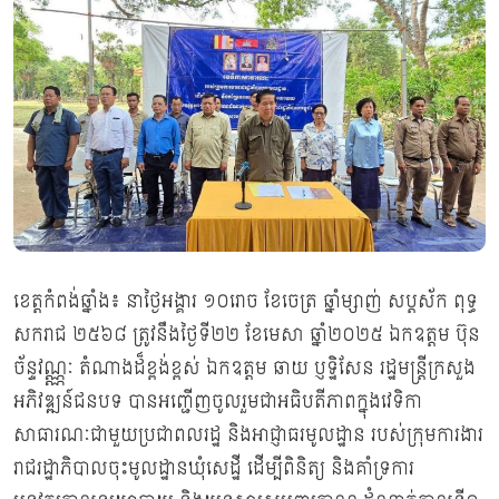
ខេត្តកំពង់ឆ្នាំង៖ នាថ្ងៃអង្គារ ១០រោច ខែចេត្រ ឆ្នាំម្សាញ់ សប្តស័ក ពុទ្ធ
សករាជ ២៥៦៨ ត្រូវនឹងថ្ងៃទី២២ ខែមេសា ឆ្នាំ២០២៥ ឯកឧត្តម ប៊ុន
ច័ន្ទវណ្ណ្ណៈ តំណាងដ៏ខ្ពង់ខ្ពស់ ឯកឧត្តម ឆាយ ប្ញទ្ឋិសែន រដ្ឋមន្ត្រីក្រសួង
អភិវឌ្ឍន៍ជនបទ បានអញ្ជើញចូលរួមជាអធិបតីភាពក្នុងវេទិកា
សាធារណៈជាមួយប្រជាពលរដ្ឋ និងអាជ្ញាធរមូលដ្ឋាន របស់ក្រុមការងារ
រាជរដ្ឋាភិបាលចុះមូលដ្ឋានឃុំសេដ្ឋី ដើម្បីពិនិត្យ និងគាំទ្រការ