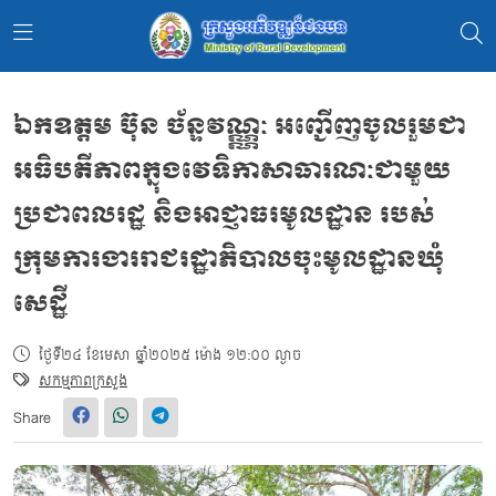
ឯកឧត្តម ប៊ុន ច័ន្ទវណ្ណ្ណៈ អញ្ជើញចូលរួមជា
អធិបតីភាពក្នុងវេទិកាសាធារណៈជាមួយ
ប្រជាពលរដ្ឋ និងអាជ្ញាធរមូលដ្ឋាន របស់
ក្រុមការងាររាជរដ្ឋាភិបាលចុះមូលដ្ឋានឃុំ
សេដ្ឋី
ថ្ងៃទី២៤ ខែមេសា ឆ្នាំ២០២៥ ម៉ោង ១២:០០ ល្ងាច
សកម្មភាពក្រសួង
Share