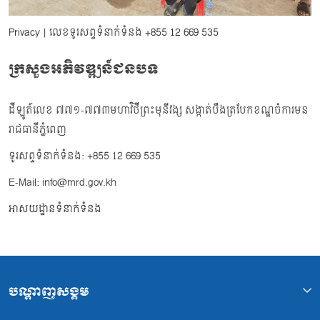
Privacy
| លេខទូរសព្ទទំនាក់ទំនង
+855 12 669 535
ក្រសួងអភិវឌ្ឍន៍ជនបទ
ដីឡូត៍លេខ ៧៧១-៧៧៣មហាវិថីព្រះមុនីវង្ស សង្កាត់បឹងត្របែកខណ្ឌចំការមន
រាជធានីភ្នំពេញ
ទូរសព្ទទំនាក់ទំនង: +855 12 669 535
E-Mail: info@mrd.gov.kh
អាសយដ្ឋានទំនាក់ទំនង
បណ្ដាញសង្គម