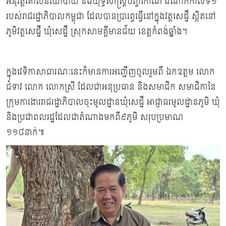
អនុវត្តគោលនយោបាយ និងយុទ្ធសាស្រ្តបញ្ចកោណ ដំណាក់កាលទី១
របស់រាជរដ្ឋាភិបាលកម្ពុជា ដែលបានប្រារព្វធ្វើនៅក្នុងវត្តសេដ្ឋី ស្ថិតនៅ
ភូមិវត្តសេដ្ឋី ឃុំសេដ្ឋី ស្រុកសាមគ្គីមានជ័យ ខេត្តកំពង់ឆ្នាំង។
ក្នុងវេទិកាសាធារណៈនេះក៏មានការអញ្ជើញចូលរួមពី ឯកឧត្តម លោក
ជំទាវ លោក លោកស្រី ដែលជាអនុប្រធាន និងសមាជិក សមាជិកានៃ
ក្រុមការងាររាជរដ្ឋាភិបាលចុះមូលដ្ឋានឃុំសេដ្ឋី អាជ្ញាធរមូលដ្ឋានភូមិ ឃុំ
និងប្រជាពលរដ្ឋដែលជាតំណាងមកពី៩ភូមិ សរុបប្រមាណ
១១៨នាក់៕