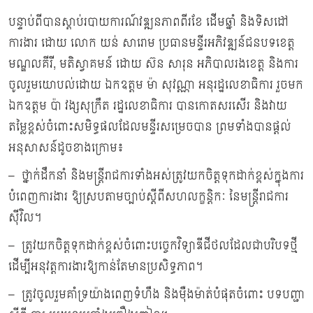
បន្ទាប់ពីបានស្ដាប់របាយការណ៍វឌ្ឍនភាពពីរខែ ដើមឆ្នាំ និងទិសដៅ
ការងារ ដោយ លោក យន់ សារោម ប្រធានមន្ទីរអភិវឌ្ឍន៍ជនបទខេត្ត
មណ្ឌលគីរី, មតិស្វាគមន៍ ដោយ ស៊ន សារុន អភិបាលរងខេត្ត និងការ
ចូលរួមយោបល់ដោយ ឯកឧត្តម ម៉ា សុវណ្ណា អនុរដ្ឋលេខាធិការ រួចមក
ឯកឧត្តម ប៉ា វង្សសុក្រឹត រដ្ឋលេខាធិការ បានកោតសរសើរ និងវាយ
តម្លៃខ្ពស់ចំពោះសមិទ្ធផលដែលមន្ទីរសម្រេចបាន ព្រមទាំងបានផ្តល់
អនុសាសន៍ដូចខាងក្រោម៖
– ថ្នាក់ដឹកនាំ និងមន្រ្តីរាជការទាំងអស់ត្រូវយកចិត្តទុកដាក់ខ្ពស់ក្នុងការ
បំពេញការងារ ឱ្យស្របតាមច្បាប់ស្តីពីសហលក្ខន្តិកៈ នៃមន្ត្រីរាជការ
ស៊ីវិល។
– ត្រូវយកចិត្តទុកដាក់ខ្ពស់ចំពោះបច្ចេកវិទ្យាឌីជីថលដែលជាបរិបទថ្មី
ដើម្បីអនុវត្តការងារឱ្យកាន់តែមានប្រសិទ្ធភាព។
– ត្រូវចូលរួមគាំទ្រយ៉ាងពេញទំហឹង និងម៉ឺងម៉ាត់បំផុតចំពោះ បទបញ្ជា