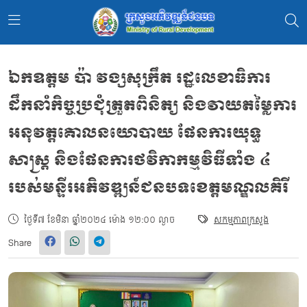
ឯកឧត្តម ប៉ា វង្សសុក្រឹត រដ្ឋលេខាធិការ
ដឹកនាំកិច្ចប្រជុំត្រួតពិនិត្យ និងវាយតម្លៃការ
អនុវត្តគោលនយោបាយ ផែនការយុទ្ធ
សាស្រ្ត និងផែនការថវិកាកម្មវិធីទាំង ៤
របស់មន្ទីរអភិវឌ្ឍន៍ជនបទខេត្តមណ្ឌលគិរី
ថ្ងៃទី៧ ខែមិនា ឆ្នាំ២០២៤ ម៉ោង ១២:០០ ល្ងាច
សកម្មភាពក្រសួង
Share