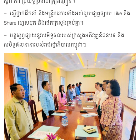
ស្ដីពី ការ ប្រយុទ្ធប្រឆាំងគ្រឿងញៀន។
– ស្នើថ្នាក់ដឹកនាំ និងមន្ត្រីរាជការទាំងអស់ជួយផ្សព្វផ្សាយ Like និង
Share ហ្វេសបុក និងផេកក្រសួងគ្រប់គ្នា។
– បន្ដផ្សព្វផ្សាយនូវសមិទ្ធផលរបស់ក្រសួងអភិវឌ្ឍន៍ជនបទ និង
សមិទ្ធផលនានារបស់រាជរដ្ឋាភិបាលកម្ពុជា៕