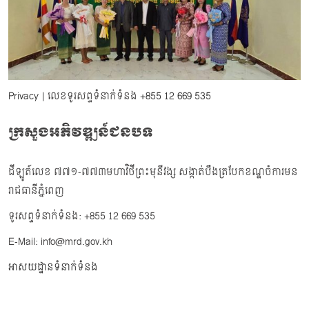
Privacy
| លេខទូរសព្ទទំនាក់ទំនង
+855 12 669 535
ក្រសួងអភិវឌ្ឍន៍ជនបទ
ដីឡូត៍លេខ ៧៧១-៧៧៣មហាវិថីព្រះមុនីវង្ស សង្កាត់បឹងត្របែកខណ្ឌចំការមន
រាជធានីភ្នំពេញ
ទូរសព្ទទំនាក់ទំនង: +855 12 669 535
E-Mail: info@mrd.gov.kh
អាសយដ្ឋានទំនាក់ទំនង