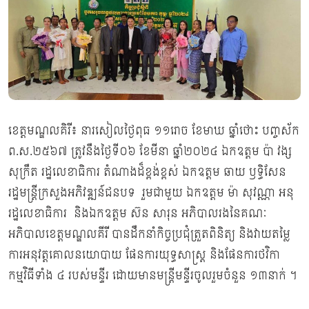
ខេត្តមណ្ឌលគិរី៖ នារសៀលថ្ងៃពុធ ១១រោច ខែមាឃ ឆ្នាំថោះ បញ្ចស័ក
ព.ស.២៥៦៧ ត្រូវនឹងថ្ងៃទី០៦ ខែមីនា ឆ្នាំ២០២៤ ឯកឧត្តម ប៉ា វង្ស
សុក្រឹត រដ្ឋលេខាធិការ តំណាងដ៏ខ្ពង់ខ្ពស់ ឯកឧត្តម ឆាយ ឫទ្ធិសែន
រដ្ឋមន្ដ្រីក្រសួងអភិវឌ្ឍន៍ជនបទ រួមជាមួយ ឯកឧត្តម ម៉ា សុវណ្ណា អនុ
រដ្ឋលេខាធិការ និងឯកឧត្តម ស៊ន សារុន អភិបាលរងនៃគណៈ
អភិបាលខេត្តមណ្ឌលគីរី បានដឹកនាំកិច្ចប្រជុំត្រួតពិនិត្យ និងវាយតម្លៃ
ការអនុវត្តគោលនយោបាយ ផែនការយុទ្ធសាស្រ្ត និងផែនការថវិកា
កម្មវិធីទាំង ៤ របស់មន្ទីរ ដោយមានមន្រ្តីមន្ទីរចូលរួមចំនួន ១៣នាក់ ។