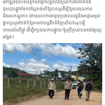
អភិវឌ្ឍន៍ជនបទខេត្តកំពតធ្វើការត្រួតពិនិត្យលើការងារថែទាំនិង
ជួសជុលផ្លូវទាំង១៦ខ្សែខាងលើឱ្យបានល្អដើម្បីឱ្យមានគុណភាព
និងសោភណ្ឌភាព ដោយសហការជាមួយប្រជាពលរដ្ឋនិងអាជ្ញាធរមូល
ដ្ឋានចូលរួមថែទាំកុំឱ្យមានរថយន្តដឹកទំនិញលើសចំណុះធ្វើ
ចរាចរណ៍លើផ្លូវ ដើម្បីរក្សាគុណភាពផ្លូវនេះឱ្យប្រើប្រាស់បានគង់វង្សយូរ
អង្វែង។