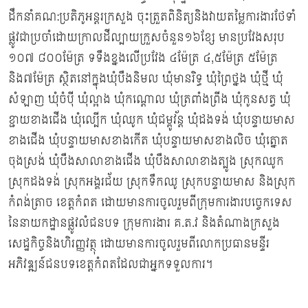
ដឹកនាំគណ:ប្រតិភូអន្តរក្រសួង ចុះត្រួតពិនិត្យនិងវាយតម្លៃការងារថែទាំ
ផ្លូវជាប្រចាំដោយក្រាលដីល្បាយក្រួសចំនួន១៦ខ្សែ មានប្រវែងសរុប
១០៧ ៨០០ម៉ែត្រ ទទឹងខ្នងលើប្រវែង ៤ម៉ែត្រ ៤,៥ម៉ែត្រ ៥ម៉ែត្រ
និង៧ម៉ែត្រ ស្ថិតនៅក្នុងឃុំបឹងនិមល ឃុំមានរិទ្ធ ឃុំព្រៃថ្នង ឃុំថ្មី ឃុំ
សំឡាញ ឃុំចំប៉ី ឃុំល្អាង ឃុំកណ្តោល ឃុំត្រពាំងព្រីង ឃុំកូនសត្វ ឃុំ
ខ្ជាយខាងជើង ឃុំល្បើក ឃុំឈូក ឃុំជម្ពូវ័ន្ត ឃុំដងទង់ ឃុំបន្ទាយមាស
ខាងជើង ឃុំបន្ទាយមាសខាងកើត ឃុំបន្ទាយមាសខាងលិច ឃុំត្នោត
ចុងស្រង់ ឃុំបឹងសាលាខាងជើង ឃុំបឹងសាលាខាងត្បូង ស្រុកឈូក
ស្រុកដងទង់ ស្រុកអង្គរជ័យ ស្រុកទឹកឈូ ស្រុកបន្ទាយមាស និងស្រុក
កំពង់ត្រាច ខេត្តកំពត ដោយមានការចូលរួមពីក្រុមការងារបច្ចេកទេស
នៃនាយកដ្ឋានផ្លូវលំជនបទ ក្រុមការងារ គ.ត.វ និងតំណាងក្រសួង
សេដ្ឋកិច្ចនិងហិរញ្ញវត្ថុ ដោយមានការចូលរួមពីលោកប្រធានមន្ទីរ
អភិវឌ្ឍន៍ជនបទខេត្តកំពតដែលជាអ្នកទទួលការ។