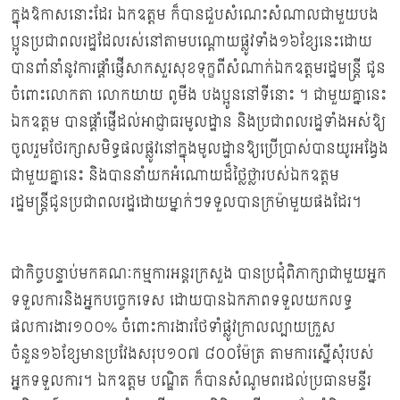
ក្នុងឱកាសនោះដែរ ឯកឧត្តម ក៏បានជួបសំណេះសំណាលជាមួយបង
ប្អូនប្រជាពលរដ្ឋដែលរស់នៅតាមបណ្តោយផ្លូវទាំង១៦ខ្សែនេះដោយ
បានពាំនាំនូវការផ្តាំផ្ញើសាកសួរសុខទុក្ខពីសំណាក់ឯកឧត្តមរដ្ឋមន្ត្រី ជូន
ចំពោះលោកតា លោកយាយ ពូមីង បងប្អូននៅទីនោះ ។ ជាមួយគ្នានេះ
ឯកឧត្តម បានផ្តាំផ្ញើដល់អាជ្ញាធរមូលដ្ឋាន និងប្រជាពលរដ្ឋទាំងអស់ឱ្យ
ចូលរួមថែរក្សាសមិទ្ធផលផ្លូវនៅក្នុងមូលដ្ឋានឱ្យប្រើប្រាស់បានយូរអង្វែង
ជាមួយគ្នានេះ និងបាននាំយកអំណោយដ៏ថ្លៃថ្លារបស់ឯកឧត្តម
រដ្ឋមន្រ្តីជូនប្រជាពលរដ្ឋដោយម្នាក់ៗទទួលបានក្រម៉ាមួយផងដែរ។
ជាកិច្ចបន្ទាប់មកគណៈកម្មការអន្តរក្រសួង បានប្រជុំពិភាក្សាជាមួយអ្នក
ទទួលការនិងអ្នកបច្ចេកទេស ដោយបានឯកភាពទទួលយកលទ្ធ
ផលការងារ១០០% ចំពោះការងារថែទាំផ្លូវក្រាលល្បាយក្រួស
ចំនួន១៦ខ្សែមានប្រវែងសរុប១០៧ ៨០០ម៉ែត្រ តាមការស្នើសុំរបស់
អ្នកទទួលការ។ ឯកឧត្តម បណ្ឌិត ក៏បានសំណូមពរដល់ប្រធានមន្ទីរ