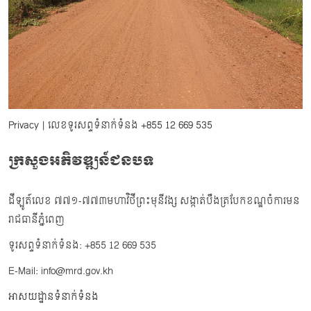
Privacy
| លេខទូរសព្ទទំនាក់ទំនង
+855 12 669 535
ក្រសួងអភិវឌ្ឍន៍ជនបទ
ដីឡូត៍លេខ ៧៧១-៧៧៣មហាវិថីព្រះមុនីវង្ស សង្កាត់បឹងត្របែកខណ្ឌចំការមន
រាជធានីភ្នំពេញ
ទូរសព្ទទំនាក់ទំនង: +855 12 669 535
E-Mail: info@mrd.gov.kh
អាសយដ្ឋានទំនាក់ទំនង