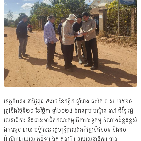
ខេត្តកំពត៖ នាថ្ងៃពុធ ៥រោច ខៃកត្តិក ឆ្នាំរោង ឆស័ក ព.ស. ២៥៦៨
ត្រូវនឹងថ្ងៃទី២០ ខែវិច្ឆិកា ឆ្នាំ២០២៤ ឯកឧត្តម បណ្ឌិត សៅ ជីវ័ន្ត រដ្ឋ
លេខាធិការ និងជាសមាជិកគណ:កម្មាធិការលទ្ធកម្ម តំណាងដ៏ខ្ពង់ខ្ពស់
ឯកឧត្តម ឆាយ ឫទ្ធិសែន រដ្ឋមន្ត្រីក្រសួងអភិវឌ្ឍន៍ជនបទ និងអម
ដំណើរដោយលោកជំទាវ ឯក គន្ធវារី អនុរដ្ឋលេខាធិការ បាន