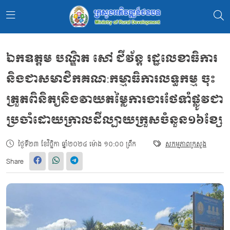
ឯកឧត្តម បណ្ឌិត សៅ ជីវ័ន្ត រដ្ឋលេខាធិការ
និងជាសមាជិកគណ:កម្មាធិការលទ្ធកម្ម ចុះ
ត្រួតពិនិត្យនិងវាយតម្លៃការងារថែទាំផ្លូវជា
ប្រចាំដោយក្រាលដីល្បាយក្រួសចំនួន១៦ខ្សែ
ថ្ងៃទី២៣ ខែវិច្ឆិកា ឆ្នាំ២០២៤ ម៉ោង ១០:០០ ព្រឹក
សកម្មភាពក្រសួង
Share