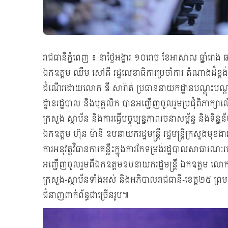
រាជធានីភ្នំពេញ ៖ នាថ្ងៃអង្គារ ១០រោច ខែអាសាឍ ឆ្នាំរោង
ឯកឧត្តម ឈឹម សៅគី រដ្ឋលេខាធិការប្រចាំការ តំណាងដ៏ខ្ពង់ខ
ដំណើរដោយលោក ឌី សារ៉ាត់ ប្រធាននាយកដ្ឋានបណ្តុះប
ដ្ឋានរដ្ឋបាល និងបុគ្គលិក បានអញ្ជើញចូលរួមប្រជុំពិភាក្សា
ក្រសួង ស្ថាប័ន និងការធ្វើបច្ចុប្បន្នភាពរចនាសម្ព័ន្ធ និងទិន្
ឯកឧត្តម ហ៊ុន ម៉ានី ឧបនាយករដ្ឋមន្ត្រី រដ្ឋមន្ត្រីក្រសួង
ការអនុវត្តវិធានការគន្លឹះក្នុងការកែទម្រង់រដ្ឋបាលសាធារ
អញ្ជើញចូលរួមពីឯកឧត្តមឧបនាយករដ្ឋមន្ត្រី ឯកឧត្តម លោកជំទ
ក្រសួង-ស្ថាប័នទាំងអស់ និងអភិបាលរាជធានី-ខេត្ត២៥ ព្រម
ជំនាញពាក់ព័ន្ធជាច្រើនរូប៕