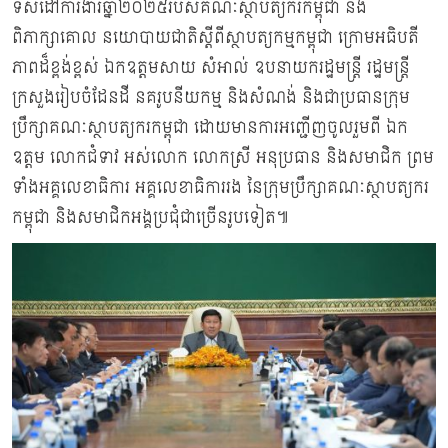
ទិសដៅការងារឆ្នាំ២០២៥របស់គណៈស្ថាបត្យករកម្ពុជា និង
ពិភាក្សាគោល នយោបាយជាតិស្តីពីស្ថាបត្យកម្មកម្ពុជា ក្រោមអធិបតី
ភាពដ៏ខ្ពង់ខ្ពស់ ឯកឧត្តមសាយ សំអាល់ ឧបនាយករដ្ឋមន្រ្តី រដ្ឋមន្ត្រី
ក្រសួងរៀបចំដែនដី នគរូបនីយកម្ម និងសំណង់ និងជាប្រធានក្រុម
ប្រឹក្សាគណៈស្ថាបត្យករកម្ពុជា ដោយមានការអញ្ជើញចូលរួមពី ឯក
ឧត្តម លោកជំទាវ អស់លោក លោកស្រី អនុប្រធាន និងសមាជិក ព្រម
ទាំងអគ្គលេខាធិការ អគ្គលេខាធិការរង នៃក្រុមប្រឹក្សាគណៈស្ថាបត្យករ
កម្ពុជា និងសមាជិកអង្គប្រជុំជាច្រើនរូបទៀត៕