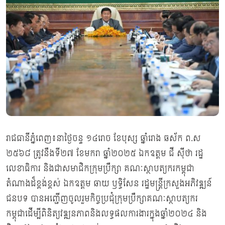
រាជធានីភ្នំពេញ៖នាថ្ងៃចន្ទ ១៤រោច ខែបុស្ស ឆ្នាំរោង ឆស័ក ព.ស
២៥៦៨ ត្រូវនឹងទី២៧ ខែមករា ឆ្នាំ២០២៥ ឯកឧត្តម ជី ស៊ីថា រដ្ឋ
លេខាធិការ និងជាសមាជិកក្រុមប្រឹក្សា គណៈស្ថាបត្យករកម្ពុជា
តំណាងដ៏ខ្ពង់ខ្ពស់ ឯកឧត្តម ឆាយ ឫទ្ធិសែន រដ្ឋមន្រ្តីក្រសួងអភិវឌ្ឍន៍
ជនបទ បានអញ្ជើញចូលរួមកិច្ចប្រជុំក្រុមប្រឹក្សាគណៈស្ថាបត្យករ
កម្ពុជាដើម្បីពិនិត្យវឌ្ឍនភាពនិងលទ្ធផលការងារក្នុងឆ្នាំ២០២៤ និង