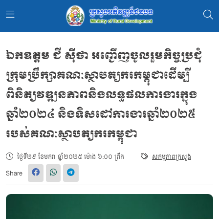
ឯកឧត្តម ជី ស៊ីថា អញ្ជើញចូលរួមកិច្ចប្រជុំ
ក្រុមប្រឹក្សាគណៈស្ថាបត្យករកម្ពុជាដើម្បី
ពិនិត្យវឌ្ឍនភាពនិងលទ្ធផលការងារក្នុង
ឆ្នាំ២០២៤ និងទិសដៅការងារឆ្នាំ២០២៥
របស់គណៈស្ថាបត្យករកម្ពុជា
ថ្ងៃទី២៩ ខែមករា ឆ្នាំ២០២៥ ម៉ោង ៦:០០ ព្រឹក
សកម្មភាពក្រសួង
Share