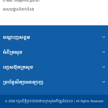
E-Mail: info@mrd.gov.kh
អាសយដ្ឋានទំនាក់ទំនង
បណ្ដាញសង្គម
អំពីក្រសួង
ហ្វេសប៊ុកក្រសួង
ប្រព័ន្ធសិក្សាអនឡាញ
© 2026 រក្សាសិទ្ធិគ្រប់យ៉ាងដោយក្រសួងអភិវឌ្ឍន៍ជនបទ | All Rights Reserved