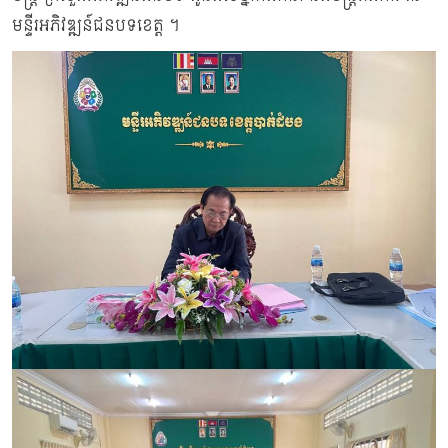
មន្ទីរអភិវឌ្ឍន៍ជនបទខេត្ត ។