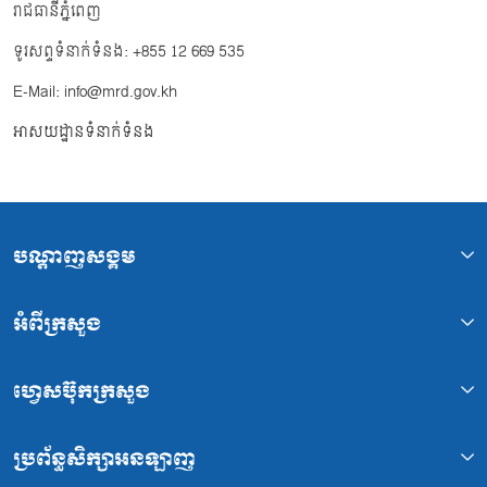
រាជធានីភ្នំពេញ
ទូរសព្ទទំនាក់ទំនង: +855 12 669 535
E-Mail: info@mrd.gov.kh
អាសយដ្ឋានទំនាក់ទំនង
បណ្ដាញសង្គម
អំពីក្រសួង
ហ្វេសប៊ុកក្រសួង
ប្រព័ន្ធសិក្សាអនឡាញ