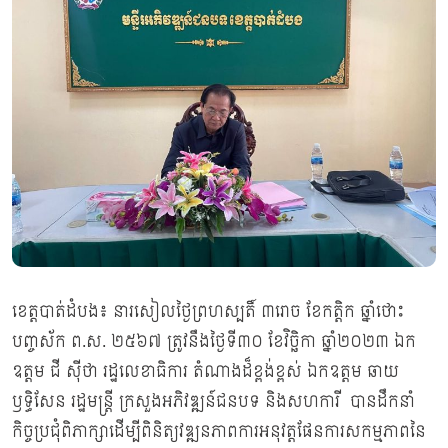
ខេត្តបាត់ដំបង៖ នារសៀលថ្ងៃព្រហស្បតិ៍ ៣រោច ខែកត្តិក ឆ្នាំថោះ
បញ្ចស័ក ព.ស. ២៥៦៧ ត្រូវនឹងថ្ងៃទី៣០ ខែវិច្ឆិកា ឆ្នាំ២០២៣ ឯក
ឧត្តម ជី ស៊ីថា រដ្ឋលេខាធិការ តំណាងដ៏ខ្ពង់ខ្ពស់ ឯកឧត្ដម ឆាយ
ឫទ្ធិសែន រដ្ឋមន្ត្រី ក្រសួងអភិវឌ្ឍន៍ជនបទ និងសហការី បានដឹកនាំ
កិច្ចប្រជុំពិភាក្សាដើម្បីពិនិត្យវឌ្ឍនភាពការអនុវត្តផែនការសកម្មភាពនៃ