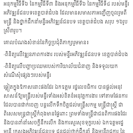
អនុកម្មវិធីទី៦ នៃកម្មវិធីទី៣ និងអនុកម្មវិធីទី៦ នៃកម្មវិធីទី៤ របស់មន្ទីរ
អភិវឌ្ឍន៍ជនបទខេត្តបាត់ដំបង ដែលមានសមាសភាអញ្ជើញចូលរួមពី
មន្ត្រី និងថ្នាក់ដឹកនាំមន្ទីរអភិវឌ្ឍន៍ជនបទ ខេត្តបាត់ដំបង សរុប ១៦រូប
ស្រី៣រូប។
គោលបំណងសំខាន់នៃកិច្ចប្រជុំពិភាក្សារួមមាន៖
-ពិនិត្យលើវឌ្ឍនភាពការងារ របស់មន្ទីរអភិវឌ្ឍន៍ជនបទ ខេត្តបាត់ដំបង
-ពិនិត្យលើបញ្ហាប្រឈមរបស់ការិយាល័យជំនាញ និងទទួលយក
សំណើសុំផ្សេងៗរបស់មន្ទីរ
ឆ្លៀតក្នុងឱកាសនោះផងដែរ ឯកឧត្តម រដ្ឋលេខធិការ បានផ្ដល់អនុវ
សាសន៍ឱ្យមន្ត្រីរបស់មន្ទីរទាំងអស់ខិតខំអនុវត្តការងារ ទៅតាមផែនការ
ដែលបានដាក់ចេញ បន្តលើកទឹកចិត្តដល់មន្ត្រីសកម្ម មន្ត្រីជាស្រ្តី ជា
ពិសេសមន្ត្រជាស្រ្តីកំពុងមានផ្ទៃពោះ ព្រមទាំងមន្ត្រីជាជនពិការផងដែរ
និងបានពាំនាំសេចក្តីនឹករលឹក និងការសួរសុខទុក្ខរបស់ ឯកឧត្តមរដ្ឋ
មន្ត្រី ក្រសួងអភិវឌ្ឍន៍ជនបទ ជូនដល់ថ្នាក់ដឹកនាំ និងមន្ត្រីរាជការ នៃ