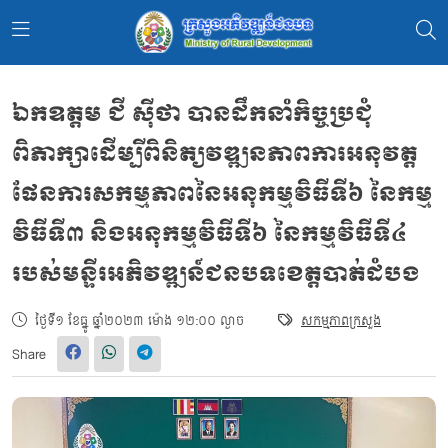
ឯកឧត្តម ជី ស៊ីថា បានដឹកនាំកិច្ចប្រជុំ
ពិភាក្សាដើម្បីពិនិត្យវឌ្ឍនភាពការអនុវត្ត
ផែនការសកម្មភាពនៃអនុកម្មវិធីទី៦ នៃកម្ម
វិធីទី៣ និងអនុកម្មវិធីទី៦ នៃកម្មវិធីទី៤
របស់មន្ទីរអភិវឌ្ឍន៍ជនបទខេត្តបាត់ដំបង
ថ្ងៃទី១ ខែធ្នូ ឆ្នាំ២០២៣ ម៉ោង ១២:០០ ល្ងាច
សកម្មភាពក្រសួង
Share