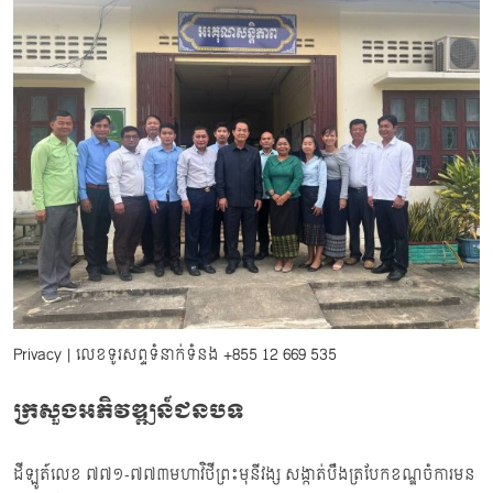
Privacy
| លេខទូរសព្ទទំនាក់ទំនង
+855 12 669 535
ក្រសួងអភិវឌ្ឍន៍ជនបទ
ដីឡូត៍លេខ ៧៧១-៧៧៣មហាវិថីព្រះមុនីវង្ស សង្កាត់បឹងត្របែកខណ្ឌចំការមន