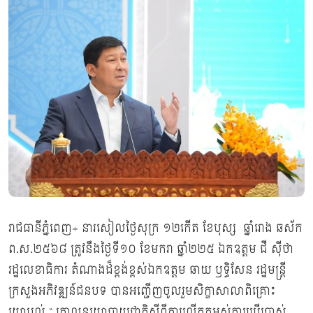
រាជធានីភ្នំពេញ÷ នារសៀលថ្ងៃសុក្រ ១២កើត ខែបុស្ស ឆ្នាំរោង ឆស័ក
ព.ស.២៥៦៨ ត្រូវនឹងថ្ងៃទី១០ ខែមករា ឆ្នាំ២២៥ ឯកឧត្តម ជី សុីថា
រដ្ឋលេខាធិការ តំណាងដ៏ខ្ពង់ខ្ពស់ឯកឧត្តម ឆាយ ឫទ្ធិសែន រដ្ឋមន្ត្រី
ក្រសួងអភិវឌ្ឍន៍ជនបទ បានអញ្ជើញចូលរួមសិក្ខាសាលាពិគ្រោះ
យោបល់ “ គោលនយោបាយជាតិស្តីពីការលើកកម្ពស់ការប្រើប្រាស់