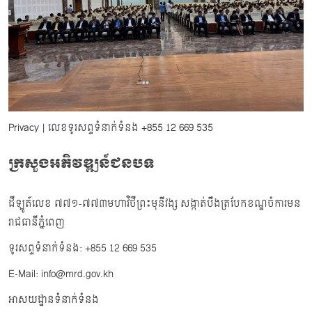
Privacy
| លេខទូរសព្ទទំនាក់ទំនង
+855 12 669 535
ក្រសួងអភិវឌ្ឍន៍ជនបទ
ដីឡូត៍លេខ ៧៧១-៧៧៣មហាវិថីព្រះមុនីវង្ស សង្កាត់បឹងត្របែកខណ្ឌចំការមន
រាជធានីភ្នំពេញ
ទូរសព្ទទំនាក់ទំនង: +855 12 669 535
E-Mail: info@mrd.gov.kh
អាសយដ្ឋានទំនាក់ទំនង