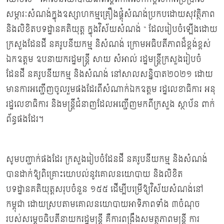
សម្ភារៈសំណង់ក្នុងឧស្សាហកម្មគ្រឿងផ្គុំសំណង់ប្រកបដោយសុវត្ថិភាព
និងលិខិតបទដ្ឋានគតិយុត្ត ក្នុងវិស័យសំណង់ “ ដែលរៀបចំឡើងដោយ
ក្រសួងដែនដី នគរូបនីយកម្ម និសំណង់ ក្រោមអធិបតីភាពដ៏ខ្ពង់ខ្ពស់
ឯកឧត្តម ឧបនាយករដ្ឋមន្ត្រី សាយ សំអាល់ រដ្ឋមន្ត្រីក្រសួងរៀបចំ
ដែនដី នគរូបនីយកម្ម និងសំណង់ នៅសាលសន្និបាត២០២១ ដោយ
មានការអញ្ជើញចូលរួមផងដែរពីសំណាក់ឯកឧត្តម រដ្ឋលេខាធិការ អនុ
រដ្ឋលេខាធិការ និងមន្ត្រីជំនាញដែលអញ្ជើញមកពីក្រសួង ស្ថាប័ន ពាក់
ព័ន្ធផងដែរ។
សូមបញ្ជាក់ផងដែរ ក្រសួងរៀបចំដែនដី នគរូបនីយកម្ម និងសំណង់
បានដាក់ឱ្យពិគ្រោះយោបល់នូវគោលនយោបាយ និងលិខិត
បទដ្ឋានគតិយុត្តសរុបចំនួន ១៥៥ ដើម្បីបម្រើឱ្យវិស័យសំណង់នៅ
កម្ពុជា ដោយស្របតាមគោលនយោបាយអាទិភាពទាំង ៣ចំណុច
របស់សម្តេចធិបតីនាយករដ្ឋមន្ត្រី គឺការពង្រឹងសមត្ថភាពមន្ត្រី ការ