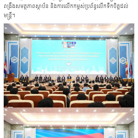
ពង្រឹងសមត្ថភាពស្ថាប័ន និងការលើកកម្ពស់ប្រព័ន្ធលើកទឹកចិត្តដល់
មន្ត្រី។