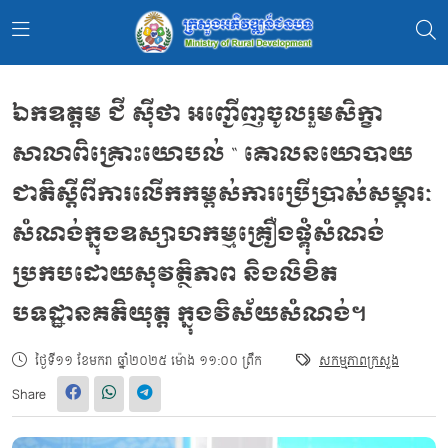
ឯកឧត្តម ជី សុីថា អញ្ជើញចូលរួមសិក្ខា
សាលាពិគ្រោះយោបល់ “ គោលនយោបាយ
ជាតិស្តីពីការលើកកម្ពស់ការប្រើប្រាស់សម្ភារៈ
សំណង់ក្នុងឧស្សាហកម្មគ្រឿងផ្គុំសំណង់
ប្រកបដោយសុវត្ថិភាព និងលិខិត
បទដ្ឋានគតិយុត្ត ក្នុងវិស័យសំណង់។
ថ្ងៃទី១១ ខែមករា ឆ្នាំ២០២៥ ម៉ោង ១១:០០ ព្រឹក
សកម្មភាពក្រសួង
Share