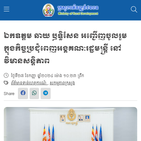
ឯកឧត្តម ឆាយ ឫទ្ធិសែន អញ្ជើញចូលរួម
ក្នុងកិច្ចប្រជុំពេញអង្គគណៈរដ្ឋមន្ត្រី នៅ
វិមានសន្ដិភាព
ថ្ងៃទី២៧ ខែកញ្ញា ឆ្នាំ២០២៤ ម៉ោង ១០:២៣ ព្រឹក
ព័ត៌មានទាន់ហេតុការណ៍
,
សកម្មភាពក្រសួង
Share