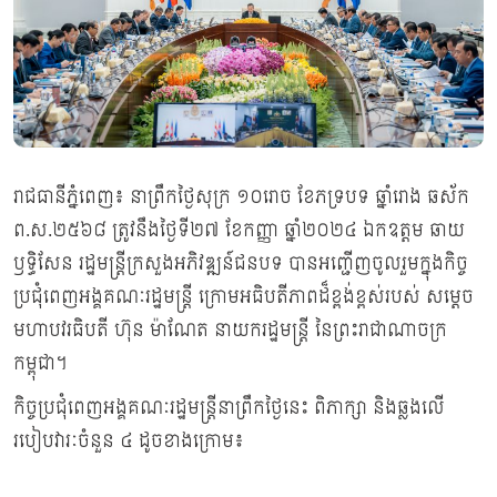
រាជធានីភ្នំពេញ៖ នាព្រឹកថ្ងៃសុក្រ ១០រោច ខែភទ្របទ ឆ្នាំរោង ឆស័ក
ព.ស.២៥៦៨ ត្រូវនឹងថ្ងៃទី២៧ ខែកញ្ញា ឆ្នាំ២០២៤ ឯកឧត្តម ឆាយ
ឫទ្ធិសែន រដ្ឋមន្ត្រីក្រសួងអភិវឌ្ឍន៍ជនបទ បានអញ្ជើញចូលរួមក្នុងកិច្ច
ប្រជុំពេញអង្គគណៈរដ្ឋមន្ត្រី ក្រោមអធិបតីភាពដ៏ខ្ពង់ខ្ពស់របស់ សម្តេច
មហាបវរធិបតី ហ៊ុន ម៉ាណែត នាយករដ្ឋមន្ត្រី នៃព្រះរាជាណាចក្រ
កម្ពុជា។
កិច្ចប្រជុំពេញអង្គគណៈរដ្ឋមន្ត្រីនាព្រឹកថ្ងៃនេះ ពិភាក្សា និងឆ្លងលើ
របៀបវារៈចំនួន ៤ ដូចខាងក្រោម៖