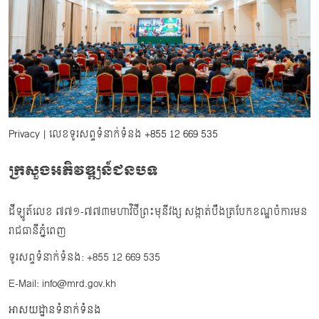
Privacy
| លេខទូរសព្ទទំនាក់ទំនង
+855 12 669 535
ក្រសួងអភិវឌ្ឍន៍ជនបទ
ដីឡូត៍លេខ ៧៧១-៧៧៣មហាវិថីព្រះមុនីវង្ស សង្កាត់បឹងត្របែកខណ្ឌចំការមន
រាជធានីភ្នំពេញ
ទូរសព្ទទំនាក់ទំនង: +855 12 669 535
E-Mail: info@mrd.gov.kh
អាសយដ្ឋានទំនាក់ទំនង