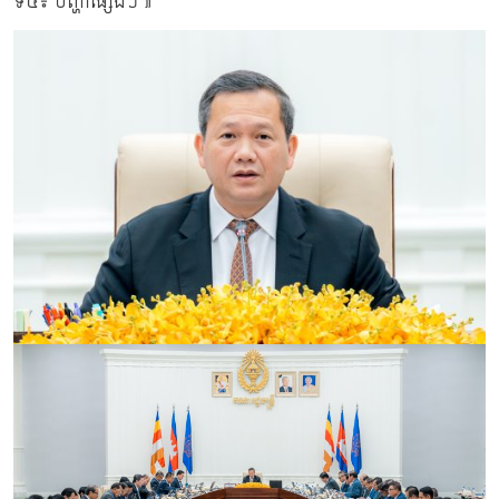
ទី៤៖ បញ្ហាផ្សេងៗ៕