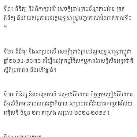
ទី១៖ ពិនិត្យ និងពិភាក្សាលើ សេចក្តីព្រាងក្របខ័ណ្ឌតាមដាន ត្រួត
ពិនិត្យ និងវាយតម្លៃការអនុវត្តយុទ្ធសាស្រ្តបញ្ចកោណដំណាក់កាលទី១
។
ទី២៖ ពិនិត្យ និងសម្រេចលើ សេចក្ដីព្រាងក្របខ័ណ្ឌយុទ្ធសាស្ត្រកម្ពុជា
ឆ្នាំ២០២៤-២០៣០ ដើម្បីអនុវត្តកម្មវិធីសកម្មភាពនៃសន្និសីទអន្តរជាតិ
ស្តីពីប្រជាជន និងអភិវឌ្ឍន៍។
ទី៣៖ ពិនិត្យ និងសម្រេចលើ គម្រោងវិនិយោគ កិច្ចព្រមព្រៀងវិនិយោគ
និងលិខិតធានារបស់រាជរដ្ឋាភិបាល សម្រាប់ការវិនិយោគគម្រោងវិស័យ
អគ្គិសនី ចំនួន ២៣ គម្រោង សម្រាប់ ២០២៤-២០២៩។