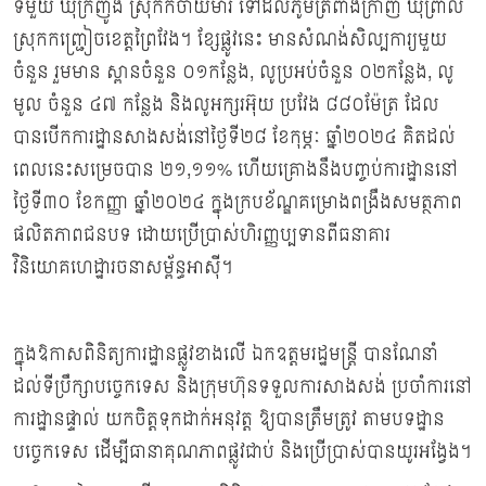
ទីមួយ ឃុំក្រញូង ស្រុកកំចាយមារ ទៅដល់ភូមិត្រពាំងក្រាញ់ ឃុំព្រាល
ស្រុកកញ្ជ្រៀចខេត្តព្រៃវែង។ ខ្សែផ្លូវនេះ មានសំណង់សិល្បការ្យមួយ
ចំនួន រួមមាន ស្ពានចំនួន ០១កន្លែង, លូប្រអប់ចំនួន ០២កន្លែង, លូ
មូល ចំនួន ៤៧ កន្លែង និងលូអក្សរអ៊ុយ ប្រវែង ៨៨០ម៉ែត្រ ដែល
បានបើកការដ្ឋានសាងសង់នៅថ្ងៃទី២៨ ខែកុម្ភៈ ឆ្នាំ២០២៤ គិតដល់
ពេលនេះសម្រេចបាន ២១,១១% ហើយគ្រោងនឹងបញ្ចប់ការដ្ឋាននៅ
ថ្ងៃទី៣០ ខែកញ្ញា ឆ្នាំ២០២៤ ក្នុងក្របខ័ណ្ឌគម្រោងពង្រឹងសមត្ថភាព
ផលិតភាពជនបទ ដោយប្រើប្រាស់ហិរញ្ញប្បទានពីធនាគារ
វិនិយោគហេដ្ឋារចនាសម្ព័ន្ធអាស៊ី។
ក្នុងឱកាសពិនិត្យការដ្ឋានផ្លូវខាងលើ ឯកឧត្តមរដ្ឋមន្ដ្រី បានណែនាំ
ដល់ទីប្រឹក្សាបច្ចេកទេស និងក្រុមហ៊ុនទទួលការសាងសង់ ប្រចាំការនៅ
ការដ្ឋានផ្ទាល់ យកចិត្តទុកដាក់អនុវត្ត ឱ្យបានត្រឹមត្រូវ តាមបទដ្ឋាន
បច្ចេកទេស ដើម្បីធានាគុណភាពផ្លូវជាប់ និងប្រើប្រាស់បានយូរអង្វែង។