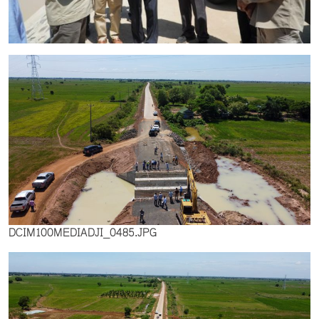
DCIM100MEDIADJI_0485.JPG