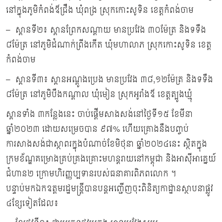
នៅក្នុងភូមិកំពង់ឳជ្រឹង ឃុំពង្រ ស្រុកកោះសូទិន ខេត្តកំពង់ចាម
– ស្ពានទី២៖ ស្ពានព្រែកសណ្តាយ មានប្រវែង ៣០ម៉ែត្រ និងទទឹង
៨ម៉ែត្រ នៅភូមិដំណាក់ព្រីងកើត ឃុំមហាលាភ ស្រុកកោះសូទិន ខេត្ត
កំពង់ចាម
– ស្ពានទី៣៖ ស្ពានអណ្តូងប្រេង មានប្រវែង ៣៨,១២ម៉ែត្រ និងទទឹង
៨ម៉ែត្រ នៅភូមិបឹងកណ្តាល ឃុំមៀន ស្រុកអូរាំងឳ ខេត្តត្បូងឃ្មុំ
ស្ពានទាំង ៣កន្លែងនេះ ចាប់ផ្ដើមសាងសង់នៅថ្ងៃទី១៥ ខែមីនា
ឆ្នាំ២០២៣ ដោយសម្រេចបាន ៩៧% ហើយគ្រោងនឹងបញ្ចប់
ការសាងសង់ជាស្ថាពរក្នុងបំណាច់ខែមិថុនា ឆ្នាំ២០២៤នេះ ស្ថិតក្នុង
ក្រមខ័ណ្ឌគម្រោងគ្រប់គ្រងគ្រោះមហន្តរាយនៅកម្ពុជា និងអាស៊ីអាគ្នេយ៍
ជំហាន២ ក្រោមហិរញ្ញប្បទានរបស់ធនាគារពិភពលោក ។​
បន្ទាប់មកឯកឧត្តមរដ្ឋមន្ត្រីបានបន្តអញ្ជេីញចុះពិនិត្យកាដ្ឋានស្ថាបនាផ្លូវ​
៤ខ្សែទៀតដែល៖