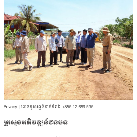
Privacy
| លេខទូរសព្ទទំនាក់ទំនង
+855 12 669 535
ក្រសួងអភិវឌ្ឍន៍ជនបទ