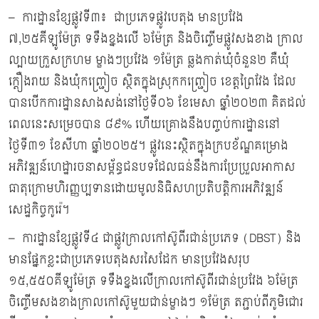
– ការដ្ឋានខ្សែផ្លូវទី៣៖ ជាប្រភេទផ្លូវបេតុង មានប្រវែង
៧,២៥គីឡូម៉ែត្រ ទទឹងខ្នងលើ ៦ម៉ែត្រ និងចិញ្ចើមផ្លូវសងខាង ក្រាល
ល្បាយក្រួសក្រហម ម្ខាងៗប្រវែង ១ម៉ែត្រ ឆ្លងកាត់ឃុំចំនួន២ គឺឃុំ
ក្ដឿងរាយ និងឃុំកញ្ជ្រៀច ស្ថិតក្នុងស្រុកកញ្ជ្រៀច ខេត្តព្រៃវែង ដែល
បានបើកការដ្ឋានសាងសង់នៅថ្ងៃទី០៦ ខែមេសា ឆ្នាំ២០២៣ គិតដល់
ពេលនេះសម្រេចបាន ៨៩% ហើយគ្រោងនឹងបញ្ចប់ការដ្ឋាននៅ
ថ្ងៃទី៣១ ខែសីហា ឆ្នាំ២០២៥។ ផ្លូវនេះស្ថិតក្នុងក្របខ័ណ្ឌគម្រោង
អភិវឌ្ឍន៍ហេដ្ឋារចនាសម្ព័ន្ធជនបទដែលធន់នឹងការប្រែប្រួលអាកាស
ធាតុក្រោមហិរញ្ញប្បទានដោយមូលនិធិសហប្រតិបត្តិការអភិវឌ្ឍន៍
សេដ្ឋកិច្ចកូរ៉េ។
– ការដ្ឋានខ្សែផ្លូវទី៤ ជាផ្លូវក្រាលកៅស៊ូពីរជាន់ប្រភេទ (DBST) និង
មានផ្នែកខ្លះជាប្រភេទបេតុងសរសៃដែក មានប្រវែងសរុប
១៥,៥៥០គីឡូម៉ែត្រ ទទឹងខ្នងលើក្រាលកៅស៊ូពីរជាន់ប្រវែង ៦ម៉ែត្រ
ចិញ្ចើមសងខាងក្រាលកៅស៊ូមួយជាន់ម្ខាងៗ ១ម៉ែត្រ តភ្ជាប់ពីភូមិជោរ