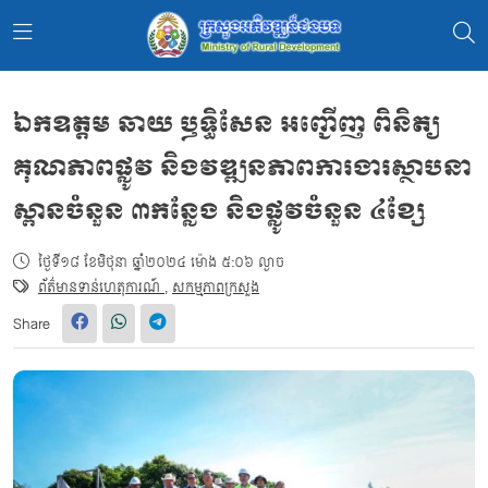
ឯកឧត្តម ឆាយ ឫទ្ធិសែន អញ្ជើញ ពិនិត្យ
គុណភាពផ្លូវ និងវឌ្ឍនភាពការងារស្ថាបនា
ស្ពានចំនួន ៣កន្លែង និងផ្លូវចំនួន ៤ខ្សែ
ថ្ងៃទី១៨ ខែមិថុនា ឆ្នាំ២០២៤ ម៉ោង ៥:០៦ ល្ងាច
ព័ត៌មានទាន់ហេតុការណ៍
,
សកម្មភាពក្រសួង
Share