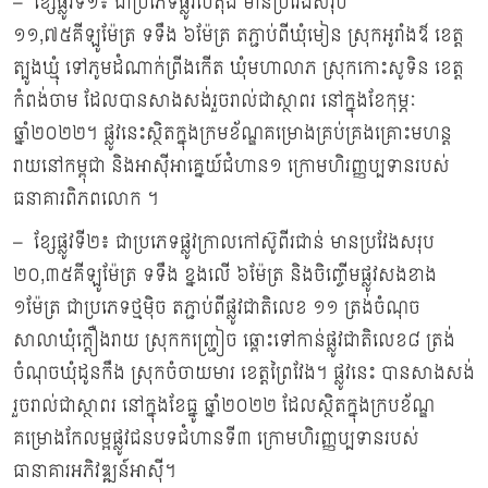
– ខ្សែផ្លូវទី១៖ ជាប្រភេទផ្លូវបេតុង មានប្រវែងសរុប
១១,៧៥គីឡូម៉ែត្រ ទទឹង ៦ម៉ែត្រ តភ្ជាប់ពីឃុំមៀន ស្រុកអូរាំងឳ ខេត្ត
ត្បូងឃ្មុំ ទៅភូមដំណាក់ព្រីងកើត ឃុំមហាលាភ ស្រុកកោះសូទិន ខេត្ត
កំពង់ចាម ដែលបានសាងសង់រួចរាល់ជាស្ថាពរ នៅក្នុងខែកុម្ភៈ
ឆ្នាំ២០២២។ ផ្លូវនេះស្ថិតក្នុងក្រមខ័ណ្ឌគម្រោងគ្រប់គ្រងគ្រោះមហន្ត
រាយនៅកម្ពុជា និងអាស៊ីអាគ្នេយ៍ជំហាន១ ក្រោមហិរញ្ញប្បទានរបស់
ធនាគារពិភពលោក ។
– ខ្សែផ្លូវទី២៖ ជាប្រភេទផ្លូវក្រាលកៅស៊ូពីរជាន់ មានប្រវែងសរុប
២០,៣៥គីឡូម៉ែត្រ ទទឹង ខ្នងលើ ៦ម៉ែត្រ និងចិញ្ចើមផ្លូវសងខាង
១ម៉ែត្រ ជាប្រភេទថ្មម៉ិច តភ្ជាប់ពីផ្លូវជាតិលេខ ១១ ត្រង់ចំណុច
សាលាឃុំក្ដឿងរាយ ស្រុកកញ្ជ្រៀច ឆ្ពោះទៅកាន់ផ្លូវជាតិលេខ៨ ត្រង់
ចំណុចឃុំដូនកឹង ស្រុកចំចាយមារ ខេត្តព្រៃវែង។ ផ្លូវនេះ បានសាងសង់
រួចរាល់ជាស្ថាពរ នៅក្នុងខែធ្នូ ឆ្នាំ២០២២ ដែលស្ថិតក្នុងក្របខ័ណ្ឌ
គម្រោងកែលម្អផ្លូវជនបទជំហានទី៣ ក្រោមហិរញ្ញប្បទានរបស់
ធានាគារអភិវឌ្ឍន៍អាស៊ី។