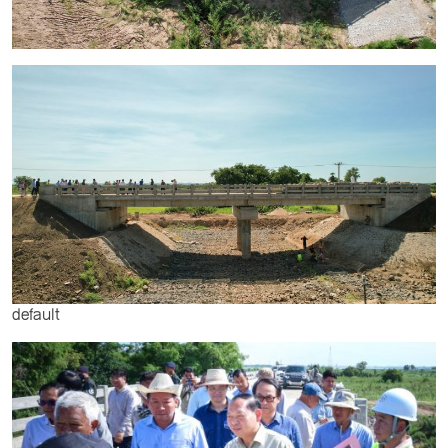
default