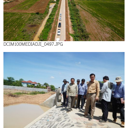
DCIM100MEDIADJI_0497.JPG