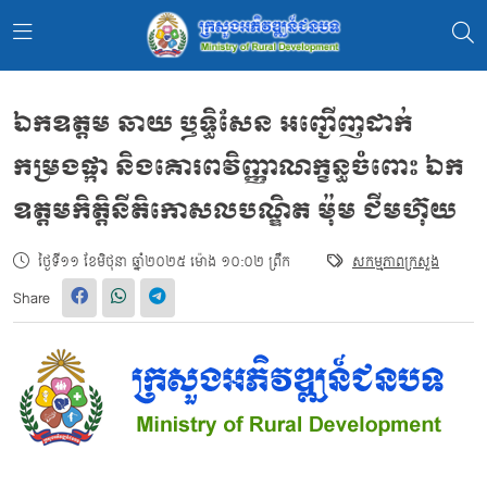
ឯកឧត្តម ឆាយ ឫទ្ធិសែន អញ្ជើញដាក់
កម្រងផ្កា និងគោរពវិញ្ញាណក្ខន្ធចំពោះ ឯក
ឧត្តមកិត្តិនីតិកោសលបណ្ឌិត ម៉ុម ជីមហ៊ុយ
ថ្ងៃទី១១ ខែមិថុនា ឆ្នាំ២០២៥ ម៉ោង ១០:០២ ព្រឹក
សកម្មភាពក្រសួង
Share