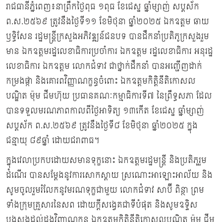
រាជធានីភ្នំពេញ៖នាព្រឹកថ្ងៃពុធ ១ពុធ ខែជេស្ឋ ឆ្នាំម្សាញ់ សប្ដស័ក
ព.ស.២៥៦៩ ត្រូវនឹងថ្ងៃទី១១ ខែមិថុនា ឆ្នាំ២០២៥ ឯកឧត្តម ឆាយ
ឫទ្ធិសែន រដ្ឋមន្ត្រីក្រសួងអភិវឌ្ឍន៍ជនបទ បានដឹកនាំប្រតិភូក្រសួងរួម
មាន ឯកឧត្តមរដ្ឋលេខាធិការប្រចាំការ ឯកឧត្តម រដ្ឋលេខាធិការ អនុរដ្ឋ
លេខាធិការ ឯកឧត្តម លោកជំទាវ ជាថ្នាក់ដឹកនាំ បានអញ្ជើញដាក់
កម្រងផ្កា និងគោរពវិញ្ញាណក្ខន្ធចំពោះ ឯកឧត្តមកិត្តិនីតិកោសល
បណ្ឌិត ម៉ុម ជីមហ៊ុយ ប្រធានគណៈកម្មាធិការទី៧ នៃព្រឹទ្ធសភា ដែល
បានទទួលមរណភាពកាលពីថ្ងៃអាទិត្យ ១៣កើត ខែជេស្ឋ ឆ្នាំម្សាញ់
សប្តស័ក ព.ស.២៥៦៩ ត្រូវនឹងថ្ងៃទី៨ ខែមិថុនា ឆ្នាំ២០២៥ ក្នុង
ជន្មាយុ ៨៩ឆ្នាំ ដោយជរាពាធ។
ក្នុងវេលាប្រកបដោយសមានទុក្ខនោះ ឯកឧត្តមរដ្ឋមន្ត្រី និងប្រតិភូរួម
ដំណើរ បានសម្ដែងនូវការសោកស្តាយ ស្រណោះអាឡោះអាល័យ និង
សូមចូលរួមរំលែកនូវមរណទុក្ខជាមួយ លោកជំទាវ សាប៊ី ពិន្ថា ព្រម
ទាំងក្រុមគ្រួសារនៃសព ដោយក្តីសង្វេគជាទីបំផុត និងសូមឧទ្ទិស
បួងសួងដល់ដួងវិញ្ញាណក្ខន្ធ ឯកឧត្តមកិត្តិនីតិកោសលបណ្ឌិត ម៉ុម ជីម