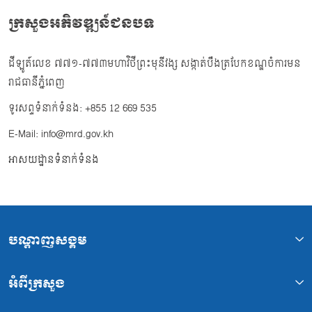
ក្រសួងអភិវឌ្ឍន៍ជនបទ
ដីឡូត៍លេខ ៧៧១-៧៧៣មហាវិថីព្រះមុនីវង្ស សង្កាត់បឹងត្របែកខណ្ឌចំការមន
រាជធានីភ្នំពេញ
ទូរសព្ទទំនាក់ទំនង: +855 12 669 535
E-Mail: info@mrd.gov.kh
អាសយដ្ឋានទំនាក់ទំនង
បណ្ដាញសង្គម
អំពីក្រសួង