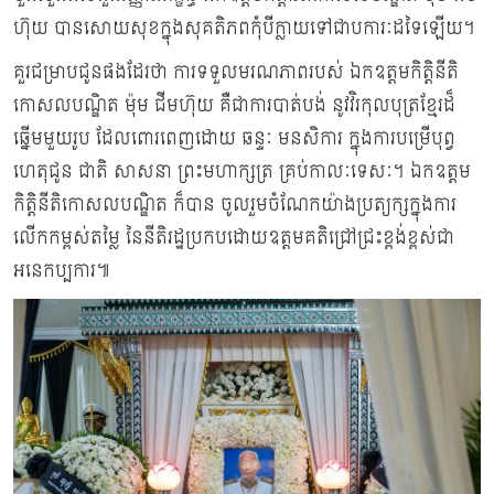
ហ៊ុយ បានសោយសុខក្នុងសុគតិភពកុំបីក្លាយទៅជាបការៈដទៃឡើយ។
គួរជម្រាបជូនផងដែរថា ការទទួលមរណភាពរបស់ ឯកឧត្តមកិត្តិនីតិ
កោសលបណ្ឌិត ម៉ុម ជីមហ៊ុយ គឺជាការបាត់បង់ នូវវិរកុលបុត្រខ្មែរដ៏
ឆ្នើមមួយរូប ដែលពោរពេញដោយ ឆន្ទៈ មនសិការ ក្នុងការបម្រើបុព្វ
ហេតុជូន ជាតិ សាសនា ព្រះមហាក្សត្រ គ្រប់កាលៈទេសៈ។ ឯកឧត្តម
កិត្តិនីតិកោសលបណ្ឌិត ក៏បាន ចូលរួមចំណែកយ៉ាងប្រត្យក្សក្នុងការ
លើកកម្ពស់តម្លៃ នៃនីតិរដ្ឋប្រកបដោយឧត្តមគតិជ្រៅជ្រះខ្ពង់ខ្ពស់ជា
អនេកប្បការ៕