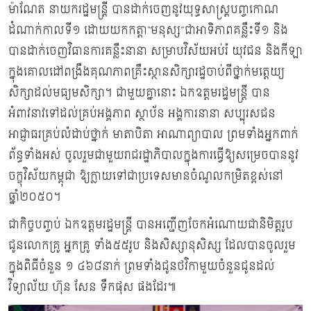
ម៉ាណែត នាយករដ្ឋមន្ត្រី បានដាក់ចេញនូវយុទ្ធសាស្ត្របញ្ចកោណ
ដំណាក់កាលទី១ ដោយយកកត្តា“មនុស្ស”ជាអាទិភាពគន្លឹះទី១ និង
បានដាក់ចេញវិធានការគន្លឹះនានា សម្រាបវិស័យអប់រំ យុវជន និងកីឡា
ក្នុងគោលដៅពង្រឹងគុណភាពគ្រឹះស្ថានសិក្សារដ្ឋចាប់ពីថ្នាក់មត្តេយ្យ
សិក្សាដល់មធ្យមសិក្សា។ ជាមួយគ្នានោះ ឯកឧត្តមរដ្ឋមន្ដ្រី បាន
អំពាវនាវទៅដល់គ្រប់អង្គភាព ស្ថាប័ន អង្គការនានា សប្បុរសជន
អាជ្ញាធរគ្រប់លំដាប់ថ្នាក់ មាតាបិតា អាណាព្យាបាល ព្រមទាំងអ្នកពាក់
ព័ន្ធទាំងអស់ ចូលរួមជាមួយរាជរដ្ឋាភិបាលក្នុងការធ្វើឱ្យសម្រេចបាននូវ
ចក្ខុវិស័យកម្ពុជា ឱ្យក្លាយទៅជាប្រទេសមានចំណូលកម្រិតខ្ពស់នៅ
ឆ្នាំ២០៥០។
ជាកិច្ចបញ្ចប់ ឯកឧត្តមរដ្ឋមន្ដ្រី បានអញ្ជើញចែកអំណោយជានិមិត្តរូប
ជូនលោកគ្រូ អ្នកគ្រូ ទាំង៥៥រូប និងសិស្សានុសិស្ស ដែលបានចូលរួម
ក្នុងពិធីចំនួន ១ ៤៦៨នាក់ ព្រមទាំងជូនថវិកាមួយចំនួនជូនដល់
វិទ្យាល័យ ហ៊ុន សែន ទឹកផុស ផងដែរ៕