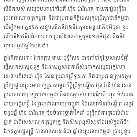
លិខិតរបស់ សម្ដេចមហាបវរធិបតី ហ៊ុន ម៉ាណែត នាយករដ្ឋមន្ដ្រីនៃ
ព្រះរាជាណាចក្រកម្ពុជា និងជាប្រធានកិត្តិយសក្រុមប្រឹក្សាជាតិកម្ពុជា
ដើម្បីកុមារ ក្នុងឱកាសខួបលើកទី៧៦ទិវាកុមារអន្តរជាតិ១មិថុនា ខួប
លើកទី២៤ទិវាពិភពលោក ប្រឆាំងពលកម្មកុមារ១២មិថុនា និងទិវា
កុមារកម្ពុជាឆ្នាំ២០២៥។
ក្នុងឱកាសនោះ ឯកឧត្ដម ឆាយ ឫទ្ធិសែន បានពាំនាំនូវប្រសាសន៍ផ្ដាំ
ផ្ញើសាកសួរសុខទុក្ខ និងពរសព្ទសាធុកាពីសំណាក់សម្តេចអគ្គមហា
សេនាបតីតេជោ ហ៊ុន សែន ប្រធានព្រឹទ្ធសភា និងជាប្រធានក្រុមឧត្តម
ប្រឹក្សាផ្ទាល់ព្រះមហាក្សត្រ សម្តេចកិត្តិព្រឹទ្ធបណ្ឌិត ប៊ុន រ៉ានី ហ៊ុន សែន
ប្រធានកាកបាទក្រហមកម្ពុជា និងសម្តេចមហាបវរធិបតី ហ៊ុន ម៉ាណែត
នាយករដ្ឋមន្រ្តី នៃព្រះរាជាណាចក្រកម្ពុជា និងលោកជំទាវបណ្ឌិត ពេជ្រ
ចន្ទមុន្នី ហ៊ុន ម៉ាណែត ជូនចំពោះថ្នាក់ដឹកនាំ មន្រ្តីរាជការគ្រប់លំដាប់
ថ្នាក់ ជាពិសេសលោកគ្រូអ្នកគ្រូ និងសិស្សានុសិស្សទាំងអស់ក្នុងពិធី។
ឯកឧត្តមរដ្ឋមន្ដ្រី បានមានសាសន៍ថា ឆ្នាំនេះប្រទេសកម្ពុជា ប្រារព្ធខួប