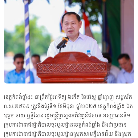
ខេត្តកំពង់ឆ្នាំង៖ នាព្រឹកថ្ងៃអាទិត្យ ៦កើត ខែជេស្ឋ ឆ្នាំម្សាញ់ សប្តស័ក
ព.ស.២៥៦៩ ត្រូវនឹងថ្ងៃទី១ ខែមិថុនា ឆ្នាំ២០២៥ ខេត្តកំពង់ឆ្នាំង ឯក
ឧត្តម ឆាយ ឫទ្ធិសែន រដ្ឋមន្ត្រីក្រសួងអភិវឌ្ឍន៍ជនបទ អនុប្រធានទី១
ក្រុមការងាររាជរដ្ឋាភិបាលចុះមូលដ្ឋានខេត្តកំពង់ឆ្នាំង និងជាប្រធាន
ក្រុមការងាររាជរដ្ឋាភិបាលចុះមូលដ្ឋានស្រុកសាមគ្គីមានជ័យ និងស្រុក