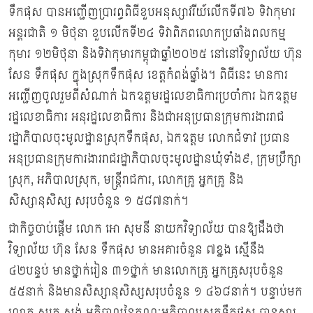
ទឹកផុស បានអញ្ជើញប្រារព្ធពិធីខួបអនុស្សាវរីយ៍លើកទី៧៦ ទិវាកុមារ
អន្តរជាតិ ១ មិថុនា ខួបលើកទី២៤ ទិវាពិភពលោកប្រឆាំងពលកម្ម
កុមារ ១២មិថុនា និងទិវាកុមារកម្ពុជាឆ្នាំ២០២៥ នៅនៅវិទ្យាល័យ ហ៊ុន
សែន ទឹកផុស ក្នុងស្រុកទឹកផុស ខេត្តកំពង់ឆ្នាំង។ ពិធីនេះ មានការ
អញ្ជើញចូលរួមពីសំណាក់ ឯកឧត្តមរដ្ឋលេខាធិការប្រចាំការ ឯកឧត្តម
រដ្ឋលេខាធិការ អនុរដ្ឋលេខាធិការ និងជាអនុប្រធានក្រុមការងាររាជ
រដ្ឋាភិបាលចុះមូលដ្ឋានស្រុកទឹកផុស, ឯកឧត្តម លោកជំទាវ ប្រធាន
អនុប្រធានក្រុមការងាររាជរដ្ឋាភិបាលចុះមូលដ្ឋានឃុំទាំង៩, ក្រុមប្រឹក្សា
ស្រុក, អភិបាលស្រុក, មន្ត្រីរាជការ, លោកគ្រូ អ្នកគ្រូ និង
សិស្សានុសិស្ស សរុបចំនួន ១ ៥៨៧នាក់។
ជាកិច្ចចាប់ផ្ដើម លោក អោ សុមនី នាយកវិទ្យាល័យ បានឱ្យដឹងថា
វិទ្យាល័យ ហ៊ុន សែន ទឹកផុស មានអគារចំនួន ៧ខ្នង ស្មើនឹង
៤២បន្ទប់ មានថ្នាក់រៀន ៣១ថ្នាក់ មានលោកគ្រូ អ្នកគ្រូសរុបចំនួន
៥៥នាក់ និងមានសិស្សានុសិស្សសរុបចំនួន ១ ៤៦៨នាក់។ បន្ទាប់មក
លោក សូត្រ សង់ អភិបាលនៃគណៈអភិបាលស្រុកទឹកផុស បានសារ