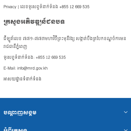
Privacy
| លេខទូរសព្ទទំនាក់ទំនង
+855 12 669 535
ក្រសួងអភិវឌ្ឍន៍ជនបទ
ដីឡូត៍លេខ ៧៧១-៧៧៣មហាវិថីព្រះមុនីវង្ស សង្កាត់បឹងត្របែកខណ្ឌចំការមន
រាជធានីភ្នំពេញ
ទូរសព្ទទំនាក់ទំនង: +855 12 669 535
E-Mail: info@mrd.gov.kh
អាសយដ្ឋានទំនាក់ទំនង
បណ្ដាញសង្គម
អំពីក្រសួង