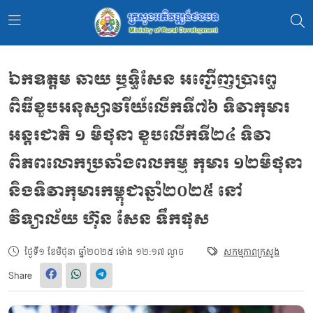
ឯកឧត្តម ឆាយ ឫទ្ធិសែន អញ្ជើញប្រារព្ធ
ពិធីខួបអនុស្សាវរីយ៍លើកទី៧៦ ទិវាកុមារ
អន្តរជាតិ ១ មិថុនា ខួបលើកទី២៤ ទិវា
ពិភពលោកប្រឆាំងពលកម្ម កុមារ ១២មិថុនា
និងទិវាកុមារកម្ពុជាឆ្នាំ២០២៥ នៅ
វិទ្យាល័យ ហ៊ុន សែន ទឹកផុស
ថ្ងៃទី១ ខែមិថុនា ឆ្នាំ២០២៥ ម៉ោង ១២:១៧ ល្ងាច
សកម្មភាពក្រសួង
Share