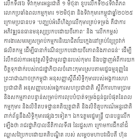
លើកទី៧៦ ទិវាកុមារអន្តរជាតិ ១ មិថុនា ខួបលើកទី២៤ទិវាពិភព
លោកប្រឆាំងពលកម្មកុមារ ១២មិថុនា និងទិវាកុមារកម្ពុជាឆ្នាំ២០២៥
ក្រោមប្រធានបទ “បញ្ឈប់អំពើហិង្សាលើកុមារគ្រប់ទម្រង់ គឺជាការ
អភិវឌ្ឍធនធានមនុស្សប្រកបដោយចីរភាព” និង “លើកកម្ពស់
ការងារសមរម្យសម្រាប់កម្មករនិយោជិតវ័យក្មេងនៅគ្រប់ខ្សែច្រវាក់
ផលិតកម្ម ដើម្បីធានាកំណើនប្រកបដោយចីរភាពនិងភាពធន់” ដើម្បី
រំលឹកដល់ការអនុវត្តសិទ្ធិជាមូលដ្ឋានរបស់កុមារ និងបង្ហាញអំពីការយក
ចិត្តទុកដាក់របស់រាជរដ្ឋាភិបាលចំពោះកុមារស្របតាមរដ្ឋធម្មនុញ្ញនៃ
ព្រះរាជាណាចក្រកម្ពុជា អនុសញ្ញាស្តីពីសិទ្ធិកុមាររបស់អង្គការសហ
ប្រជាជាតិ អនុសញ្ញារបស់អង្គការសហប្រជាជាតិ ស្តីពីការហាមប្រាម
និងសកម្មភាពបន្ទាន់សម្រាប់ការលុបបំបាត់ទម្រង់ធ្ងន់ធ្ងរបំផុតនៃពល
កម្មកុមារ និងលិខិតបទដ្ឋានគតិយុត្តជាតិ និងលិខិតូបករណ៍អន្តរជាតិ
ពាក់ព័ន្ធនឹងសិទ្ធិកុមារផ្សេងៗទៀត។ ឯកឧត្តមរដ្ឋមន្ដ្រី បានបន្ដលើក
ឡើងថា រាជរដ្ឋាភិបាលនីតិកាលទី៧ នៃរដ្ឋសភា ក្រោមការដឹកនាំដ៏
ឈ្លាសវៃប្រកបដោយគតិបណ្ឌិត របស់ សម្តេចមហាបវរធិបតី ហ៊ុន