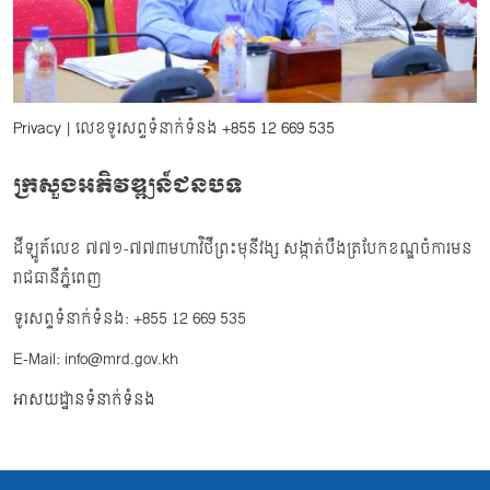
Privacy
| លេខទូរសព្ទទំនាក់ទំនង
+855 12 669 535
ក្រសួងអភិវឌ្ឍន៍ជនបទ
ដីឡូត៍លេខ ៧៧១-៧៧៣មហាវិថីព្រះមុនីវង្ស សង្កាត់បឹងត្របែកខណ្ឌចំការមន
រាជធានីភ្នំពេញ
ទូរសព្ទទំនាក់ទំនង: +855 12 669 535
E-Mail: info@mrd.gov.kh
អាសយដ្ឋានទំនាក់ទំនង