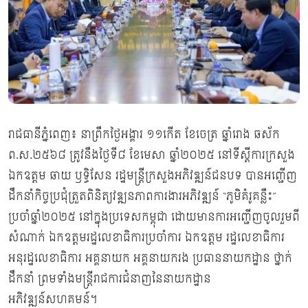
រាជធានីភ្នំពេញ៖ នាព្រឹកថ្ងៃអង្គារ ១១កើត ខែចេត្រ ឆ្នាំរោង ឆស័ក
ព.ស.២៥៦៨ ត្រូវនឹងថ្ងៃទី៨ ខែមេសា ឆ្នាំ២០២៥ នៅទីស្ដីការក្រសួង
ឯកឧត្តម ឆាយ ឫទ្ធិសែន រដ្ឋមន្រ្តីក្រសួងអភិវឌ្ឍន៍ជនបទ បានអញ្ជើញ
ដឹកនាំកិច្ចប្រជុំត្រួតពិនិត្យវឌ្ឍនភាពការងារអភិវឌ្ឍន៍ “ភូមិគំរូគន្លឹះ”
ប្រចាំឆ្នាំ២០២៥ នៅក្នុងប្រទេសកម្ពុជា ដោយមានការអញ្ជើញចូលរួមពី
សំណាក់ ឯកឧត្តមរដ្ឋលេខាធិការប្រចាំការ ឯកឧត្តម រដ្ឋលេខាធិការ
អនុរដ្ឋលេខាធិការ អគ្គនាយក អគ្គនាយករង ប្រធាននាយកដ្ឋាន ថ្នាក់
ដឹកនាំ ព្រមទាំងមន្ដ្រីរាជការជំនាញនៃនាយកដ្ឋាន
អភិវឌ្ឍន៍សហគមន៍។