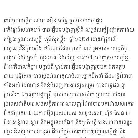
ជាកិច្ចចាប់ផ្ដើម លោក អឿន ធារិទ្ធ ប្រធាននាយកដ្ឋាន
អភិវឌ្ឍន៍សហគមន៍ បានធ្វើបទបង្ហាញស្ដីពី លទ្ធផលផ្ទៀងផ្ទាត់ការវាយ
តម្លៃលក្ខណៈសម្បត្តិ “ភូមិគំរូគន្លឹះ” ឆ្នាំ២០២៥ ដោយផ្អែកលើ
លក្ខណៈវិនិច្ឆ័យទាំង ៥ចំណុចដែលបានកំណត់ រួមមាន៖ សេដ្ឋកិច្ច,
សង្គម និងវប្បធម៌, សុខភាព និងបរិស្ថានរស់នៅ, ហេដ្ឋារចនាសម្ព័ន្ធ,
និងអភិបាលកិច្ច។ បន្ទាប់ពីស្ដាប់ការធ្វើបទបង្ហាញរួចមក ឯកឧត្តម
ឆាយ ឫទ្ធិសែន បានថ្លែងអំណរគុណចំពោះថ្នាក់ដឹកនាំ និងមន្ដ្រីជំនាញ
ទាំងអស់ ដែលបានខិតខំបំពេញការងារឱ្យសម្រេចបានលទ្ធផលល្អ
ប្រសើរ។ ឯកឧត្តមរដ្ឋមន្រ្តី បានមានប្រសាសន៍ថា ស្របពេលដែល
ប្រទេសជាតិមានសុខសន្ដិភាពពេលលេញ ដែលបានមកដោយសារការ
ដឹកនាំប្រកបដោយភាពប៉ិនប្រសប់របស់ សម្តេចតេជោ ហ៊ុន សែន ជា
បិតាសន្តិភាព ស្ថាបនិកមគ្គុទេសក៍ឯក និងប្រតិបត្តិករនយោបាយឈ្នះ
ឈ្នះ និងក្រោមការបន្តវេនដឹកនាំប្រកបដោយបញ្ញាញាណភ្លឺថ្លា និង