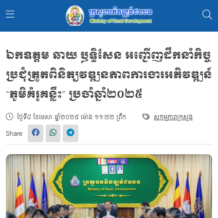
ឯកឧត្តម ឆាយ ឫទ្ធិសែន អញ្ជើញដឹកនាំកិច្ច
ប្រជុំត្រួតពិនិត្យវឌ្ឍនភាពការងារអភិវឌ្ឍន៍
“ភូមិគំរូគន្លឹះ” ប្រចាំឆ្នាំ២០២៥
ថ្ងៃទី៨ ខែមេសា ឆ្នាំ២០២៥ ម៉ោង ១១:២២ ព្រឹក
សកម្មភាពក្រសួង
Share