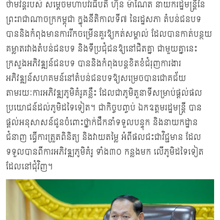
ថាមវន្ដរបស់ សម្តេចមហាបវរធិបតី ហ៊ុន ម៉ាណែត នាយករដ្ឋមន្ត្រីនៃ
ព្រះរាជាណាចក្រកម្ពុជា ក្នុងនីតិកាលទី៧ នៃរដ្ឋសភា តំបន់ជនបទ
បាននិងកំពុងមានការរីកចម្រើនគួរឱ្យកត់សម្គាល់ ដែលបានកាត់បន្ថយ
គម្លាតរវាងតំបន់ជនបទ និងទីប្រជុំជនឱ្យនៅជិតគ្នា ជាមួយគ្នានេះ
ក្រសួងអភិវឌ្ឍន៍ជនបទ បាននិងកំពុងបន្ដខិតខំជំរុញការងារ
អភិវឌ្ឍន៍សហគមន៍នៅតំបន់ជនបទឱ្យសម្រេចបានជោគជ័យ
តាមរយៈការអភិវឌ្ឍភូមិគំរូគន្លឹះ ដែលជាភូមិតួនាទីសម្រាប់ផ្ដល់ផល
ប្រយោជន៍ដល់ភូមិដទៃទៀត។ ជាកិច្ចបញ្ចប់ ឯកឧត្តមរដ្ឋមន្ដ្រី បាន
ផ្ដល់អនុសាសន៍ជូនចំពោះថ្នាក់ដឹកនាំទទួលបន្ទុក និងនាយកដ្ឋាន
ជំនាញ ធ្វើការត្រួតពិនិត្យ និងវាយតម្លៃ អំពីផលជះជាវិជ្ជមាន ដែល
ទទួលបានពីការអភិវឌ្ឍភូមិគំរូ ទាំង៣០ កន្លងមក លើភូមិដទៃទៀត
ដែលនៅជុំវិញ។