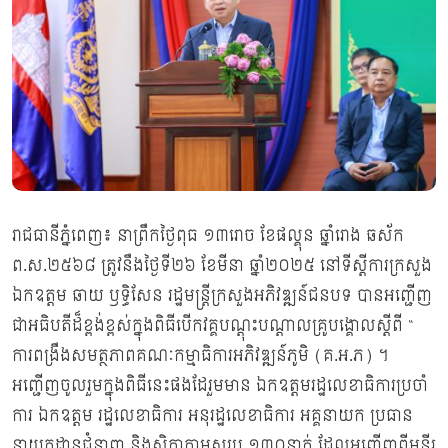
រាជធានីភ្នំពេញ៖ នាព្រឹកថ្ងៃពុធ ១៣រោច ខែផល្គុន ឆ្នាំរោង ឆស័ក
ព.ស.២៥៦៨ ត្រូវនឹងថ្ងៃទី២៦ ខែមីនា ឆ្នាំ២០២៥ នៅទីស្ដីការក្រសួង
ឯកឧត្តម ឆាយ ឫទ្ធិសែន រដ្ឋមន្ត្រីក្រសួងអភិវឌ្ឍន៍ជនបទ បានអញ្ជើញ
ជាអធិបតីដ៏ខ្ពង់ខ្ពស់ក្នុងពិធីបើកវគ្គបណ្ដុះបណ្ដាលគ្រូបង្គោលស្ដីពី “
ការពង្រឹងសមត្ថភាពគណៈកម្មាធិការអភិវឌ្ឍន៍ភូមិ (គ.អ.ភ) ។
អញ្ជើញចូលរួមក្នុងពិធីនេះផងដែរួមមាន ឯកឧត្ដមរដ្ឋលេខាធិការប្រចាំ
ការ ឯកឧត្ដម រដ្ឋលេខាធិការ អនុរដ្ឋលេខាធិការ អគ្គនាយក ប្រធាន
នាយកដ្ឋានជំនាញ និងសិក្ខាកាមសរុប ១៣០នាក់ ដែលអញ្ជើញពីមន្ទីរ