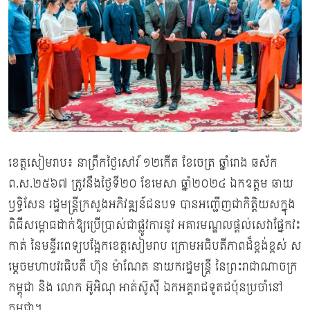
ខេត្តសៀមរាប៖ នាព្រឹកថ្ងៃសៅរ៍ ១២កើត ខែចេត្រ ឆ្នាំរោង ឆស័ក
ព.ស.២៥៦៧ ត្រូវនឹងថ្ងៃទី២០ ខែមេសា ឆ្នាំ២០២៤ ឯកឧត្តម ឆាយ
ឫទ្ធិសែន រដ្ឋមន្ត្រីក្រសួងអភិវឌ្ឍន៍ជនបទ បានអញ្ជើញជាកិត្តិយសក្នុង
ពិធីសម្ពោធដាក់ឱ្យប្រើប្រាស់ជាផ្លូវការនូវ អគារមណ្ឌលផ្តល់សេវាផ្នែកវះ
កាត់ នៃមន្ទីរពេទ្យបង្អែកខេត្តសៀមរាប ក្រោមអធិបតីភាពដ៏ខ្ពង់ខ្ពស់ ស
ម្តេចមហាបវរធិបតី ហ៊ុន ម៉ាណែត នាយករដ្ឋមន្ត្រី នៃព្រះរាជាណាចក្រ
កម្ពុជា និង លោក អ៊ូអិណុ អាត់ស៊ូស៊ី ឯកអគ្គរាជទូតជប៉ុនប្រចាំនៅ
កម្ពុជា។