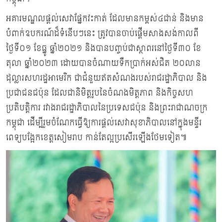
អគារមណ្ឌលផ្តល់សេវាផ្នែកវះកាត់ ដែលមានកម្ពស់៤ជាន់ និងមាន
បំពាក់ឧបករណ៍ដ៏ទំនើបៗនេះ ត្រូវបានចាប់ផ្តើមសាងសង់កាលពី
ថ្ងៃទី០១ ខែធ្នូ ឆ្នាំ២០២១ និងបានបញ្ចប់ជាស្ថាពរនៅថ្ងៃទី៣០ ខែ
តុលា ឆ្នាំ២០២៣ ដោយបានចំណាយទឺកប្រាក់អស់ជិត ២០លាន
ដុល្លារសហរដ្ឋអាមេរិក ជាជំនួយឥតសំណងរបស់រាជរដ្ឋាភិបាល និង
ប្រជាជនជប៉ុន ដែលជានិមិត្តរូបនៃចំណងមិត្តភាព និងកិច្ចសហ
ប្រតិបត្តិការ រវាងរាជរដ្ឋាភិបាលនៃប្រទេសជប៉ុន និងព្រះរាជាណចក្រ
កម្ពុជា ដើម្បីរួមចំណែកធ្វើឱ្យការផ្តល់សេវាសុខាភិបាលនៅក្នុងមន្ទីរ
ពេទ្យបង្អែកខេត្តសៀមរាប កាន់តែល្អប្រសើរឡើងថែមទៀត៕