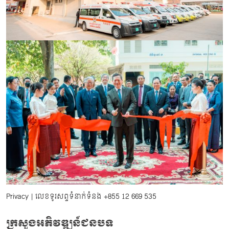
Privacy
| លេខទូរសព្ទទំនាក់ទំនង
+855 12 669 535
ក្រសួងអភិវឌ្ឍន៍ជនបទ