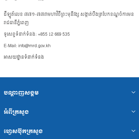
ដីឡូត៍លេខ ៧៧១-៧៧៣មហាវិថីព្រះមុនីវង្ស សង្កាត់បឹងត្របែកខណ្ឌចំការមន
រាជធានីភ្នំពេញ
ទូរសព្ទទំនាក់ទំនង: +855 12 669 535
E-Mail: info@mrd.gov.kh
អាសយដ្ឋានទំនាក់ទំនង
បណ្ដាញសង្គម
អំពីក្រសួង
ហ្វេសប៊ុកក្រសួង