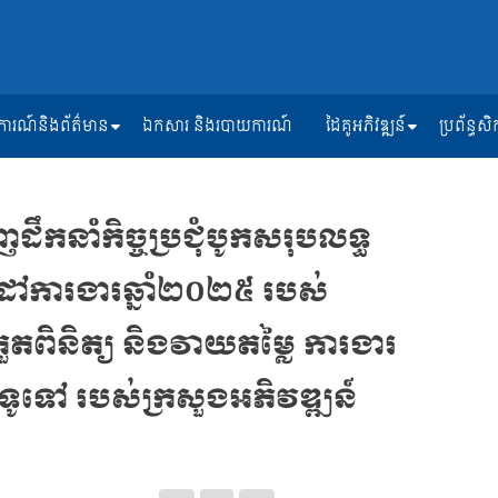
ត្តិការណ៍និងព័ត៌មាន
ឯកសារ និងរបាយការណ៍
ដៃគូអភិវឌ្ឍន៍
ប្រព័ន្ធ
ឹកនាំកិច្ចប្រជុំបូកសរុបលទ្ធ
ៅការងារឆ្នាំ២០២៥ របស់
រួតពិនិត្យ និងវាយតម្លៃ ការងារ
្រទូទៅ របស់ក្រសួងអភិវឌ្ឍន៍