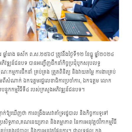
ឆ្នាំរោង ឆស័ក ព.ស.២៥៦៨ ត្រូវនឹងថ្ងៃទី១២ ខែធ្នូ ឆ្នាំ២០២៤
ងអភិវឌ្ឍន៍ជនបទ បានអញ្ជើញដឹកនាំកិច្ចប្រជុំបូកសរុបលទ្ធ
មការដឹកនាំ គ្រប់គ្រង ត្រួតពិនិត្យ និងវាយតម្លៃ ការងារគ្រប់
មពីសំណាក់ ឯកឧត្តមរដ្ឋលេខាធិការប្រចាំការ, ឯកឧត្តម លោក
ួលបន្ទុកកម្មវិធីទី៤ របស់ក្រសួងអភិវឌ្ឍន៍ជនបទ។
្យឃើញថា ការពង្រឹងសេវាគាំទ្ររដ្ឋបាល និងកិច្ចការទូទៅ
្រសិទ្ធភាព,គណនេយ្យភាព និងតម្លាភាព នៃការអនុវត្តថវិកាកម្មវិធី
ារគ្រប់គ្រងរដ្ឋបាល និងការអនុវត្តផែនការ។ ជាលទ្ធផល ក្នុង