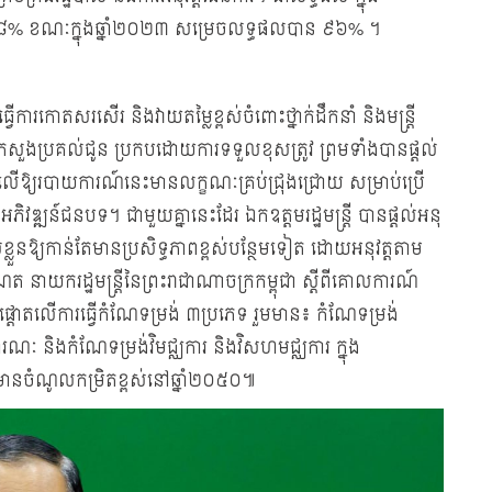
 ៩៨% ខណៈក្នុងឆ្នាំ២០២៣ សម្រេចលទ្ធផលបាន ៩៦% ។
ធ្វើការកោតសរសើរ និងវាយតម្លៃខ្ពស់ចំពោះថ្នាក់ដឹកនាំ និងមន្ដ្រី
ក្រសួងប្រគល់ជូន ប្រកបដោយការទទួលខុសត្រូវ ព្រមទាំងបានផ្ដល់
ថែមលើឱ្យរបាយការណ៍នេះមានលក្ខណៈគ្រប់ជ្រុងជ្រោយ សម្រាប់ប្រើ
ងអភិវឌ្ឍន៍ជនបទ។ ជាមួយគ្នានេះដែរ ឯកឧត្តមរដ្ឋមន្ត្រី បានផ្ដល់អនុ
់ខ្លួនឱ្យកាន់តែមានប្រសិទ្ធភាពខ្ពស់បន្ថែមទៀត ដោយអនុវត្តតាម
ែត នាយករដ្ឋមន្ត្រីនៃព្រះរាជាណាចក្រកម្ពុជា ស្ដីពីគោលការណ៍
តលើការធ្វើកំណែទម្រង់ ៣ប្រភេទ រួមមាន៖ កំណែទម្រង់
ារណៈ និងកំណែទម្រង់វិមជ្ឈការ និងវិសហមជ្ឈការ ក្នុង
មានចំណូលកម្រិតខ្ពស់នៅឆ្នាំ២០៥០៕