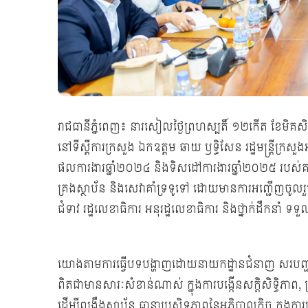
រាជធានីភ្នំពេញ៖ នារសៀលថ្ងៃព្រហស្បតិ៍ ១២កើត ខែមិគសិរ 
នៅទីស្ដីការក្រសួង ឯកឧត្តម ឆាយ ឫទ្ធិសែន រដ្ឋមន្ត្រីក្រសួ
ផលការងារឆ្នាំ២០២៤ និងទិសដៅការងារឆ្នាំ២០២៥ របស់គណៈកម្
គ្រងស្ថាប័ន និងសេវាគាំទ្រទូទៅ ដោយមានការអញ្ជើញចូលរួ
ជំទាវ រដ្ឋលេខាធិការ អនុរដ្ឋលេខាធិការ និងថ្នាក់ដឹកនាំ ទទ
យោងតាមការធ្វើបទបង្ហាញដោយនាយកដ្ឋានជំនាញ សរបញ្ជាក់ឱ
ពិតជាមានសារៈសំខាន់ណាស់ ក្នុងការបង្កើនសក្ដិសិទ្ធិភាព, ប
ដើម្បីពង្រឹងស្ថាប័ន ធានាប្រសិទ្ធភាពនៃអភិបាលកិច្ច ក្នុងក