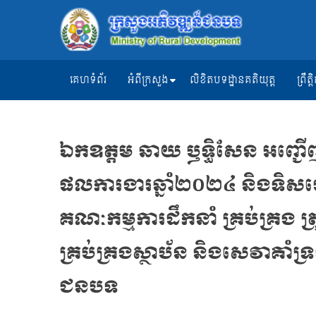
គេហទំព័រ
អំពីក្រសួង
លិខិតបទដ្ឋានគតិយុត្ត
ព្រឹ
ឯកឧត្តម ឆាយ ឫទ្ធិសែន អញ្ជើញដ
ផលការងារឆ្នាំ២០២៤ និងទិសដ
គណៈកម្មការដឹកនាំ គ្រប់គ្រង ត្
គ្រប់គ្រងស្ថាប័ន និងសេវាគាំទ
ជនបទ