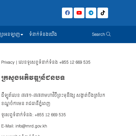
សិក្សាអនឡាញ
ទំនាក់ទំនងយើង
Search
Privacy
| លេខទូរសព្ទទំនាក់ទំនង
+855 12 669 535
ក្រសួងអភិវឌ្ឍន៍ជនបទ
ដីឡូត៍លេខ ៧៧១-៧៧៣មហាវិថីព្រះមុនីវង្ស សង្កាត់បឹងត្របែក
ខណ្ឌចំការមន រាជធានីភ្នំពេញ
ទូរសព្ទទំនាក់ទំនង: +855 12 669 535
E-Mail: info@mrd.gov.kh