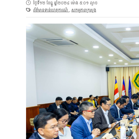
ថ្ងៃទី១២ ខែធ្នូ ឆ្នាំ២០២៤ ម៉ោង ៥:០១ ល្ងាច
ព័ត៌មានទាន់ហេតុការណ៍
,
សកម្មភាពក្រសួង