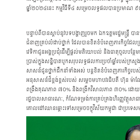
ឆ្នាំ២០២៤នេះ កម្មវិធីទី៤ សម្រេចលទ្ធផលបានប្រមាណ
បន្ទាប់ពីបានស្ដាប់នូវបទបង្ហាញរួចមក ឯកឧត្តមរដ្ឋមន្ត្រី បាន
ជំនាញគ្រប់លំដាប់ថ្នាក់ ដែលបានខិតខំបំពេញភារកិច្ចដែល
វេទិកាជូនអង្គប្រជុំដើម្បីផ្ដល់មតិយោបល់ និងធាតុចូលបន្
ប្រាស់ក្នុងសន្និបាតបូកសរុបលទ្ធផលការប្រចាំឆ្នាំរបស់ក្រសួ
សាសន៍ជូនថ្នាក់ដឹកនាំទាំងអស់ បន្ដខិតខំបំពេញភារកិច្ចរបស
អនុសាសន៍ដ៏ខ្ពង់ខ្ពស់របស់ សម្តេចមហាបវរធិបតី ហ៊ុន ម៉ាណ
ពង្រឹងគុណភាព ៧០% និងពង្រីកវិសាលភាព ៣០% ដោយផ្ដោ
រដ្ឋបាលសាធារណៈ, កំណែទម្រង់ការគ្រប់គ្រងហិរញ្ញវត្ថុសាធ
គោលដៅឈានឆ្ពោះទៅសម្រេចចក្ខុវិស័យកម្ពុជា ជាប្រទេស