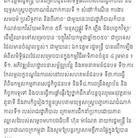
ឯកឧត្ដមរដ្ឋមន្រ្ដី បានជម្រាបជូនពីសមិទ្ធផលរបស់រាជរដ្ឋាភិបាល និង
យុទ្ធសាស្រ្ដបញ្ចកោណដំណាក់កាលទី ១ សំដៅ“កំណើន ការងារ
សមធម៌ ប្រសិទ្ធភាព និងចីរភាព” ជាមួយនេះរាជរដ្ឋាភិបាលក៏បាន
កំណត់យកវិស័យអាទិភាព ៥គឺ “មនុស្សផ្លូវ ទឹក ភ្លើង និងបច្ចេកវិទ្យា”
ដើម្បីឈានទៅសម្រេចបាន “ចក្ខុវិស័យកម្ពុជាឆ្នាំ២០៥០” ជាប្រទេស
ដែលមានចំណូលខ្ពស់។ ជាមួយនេះ ឯកឧត្ដម រដ្ឋមន្រ្ដី បានលើកឡើង
អំពីសមិទ្ធិផលដែលសម្រេចបានក្នុងកម្មវិធីអាទិភាពចំនួន ៤ រួមមាន ៖
ទី១. អភិវឌ្ឍន៍ហេដ្ឋារចនាសម្ព័ន្ធរូបវ័ន្ត និងគមនាគមន៍ជនបទ ទី២.ការ
កែលម្អលក្ខខណ្ឌនៃការរស់នៅរបស់សហគមន៍ជនបទ ទី៣.ការធ្វើ
ពិពិធកម្មសកម្មភាពសេដ្ឋកិច្ចជនបទ និងទី៤.ការពង្រឹងស្ថាប័ន និង
កិច្ចការទូទៅ និងបានធ្វើការផ្តាំផ្ញើរឱ្យថ្នាក់ដឹកនាំបន្តចូលរួមអនុវត្តតាម
តួនាទី និងភារកិច្ចរៀងៗខ្លួនស្របតាមយុទ្ធសាស្រ្ដបញ្ចកោណដំណាក់
កាលទី១ របស់រាជរដ្ឋាភិបាល ក្រោមការដឹកនាំប្រកបដោយភាព
ឈ្លាសវៃរបស់សម្ដេចមហាបវរធិបតី ហ៊ុន ម៉ាណែត នាយករដ្ឋមន្រ្ដី នៃ
ព្រះរាជាណចក្រកម្ពុជា និងសូមឱ្យបន្តរក្សាសាមគ្គីភាពផ្ទៃក្នុងឱ្យបាន