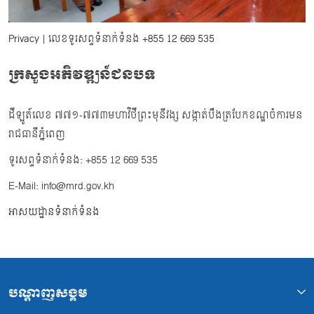
Privacy
| លេខទូរសព្ទទំនាក់ទំនង
+855 12 669 535
ក្រសួងអភិវឌ្ឍន៍ជនបទ
ដីឡូត៍លេខ ៧៧១-៧៧៣មហាវិថីព្រះមុនីវង្ស សង្កាត់បឹងត្របែកខណ្ឌចំការមន
រាជធានីភ្នំពេញ
ទូរសព្ទទំនាក់ទំនង: +855 12 669 535
E-Mail: info@mrd.gov.kh
អាសយដ្ឋានទំនាក់ទំនង
បណ្ដាញសង្គម