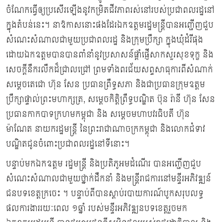
ចំណែកធ្វើឲ្យប្រសើរឡើងនូវកម្រិតជីវភាពរស់នៅរបស់ប្រជាពលរដ្ឋនៅ
ក្នុងតំបន់នេះ។ នាឱកាសនោះផងដែរឯកឧត្តមរដ្ឋមន្ត្រីបានអញ្ជើញជួប
សំណេះសំណាលជាមួយប្រជាពលរដ្ឋ និងក្រុមប្រឹក្សា ក្នុងឃុំដំរីផុង
ដោយឯកឧត្ដមបានបានពាំនាំនូវប្រសាសន៍ផ្តាំផ្ញើសាកសួរសុខទុក្ខ និង
សេចក្តីនឹករលឹកដ៏ជ្រាលជ្រៅ ព្រមទាំងពរជ័យសព្ទសាធុការពីសំណាក់
សម្ដេចតេជោ ហ៊ុន សែន ប្រធានព្រឹទ្ធសភា និងជាប្រធានក្រុមឧត្តម
ប្រឹក្សាផ្ទាល់ព្រះមហាក្សត្រ, សម្ដេចកិត្តិព្រឹទ្ធបណ្ឌិត ប៊ុន រ៉ានី ហ៊ុន សែន
ប្រធានកាកបាទក្រហមកម្ពុជា និង សម្ដេចមហាបវរធិបតី ហ៊ុន
ម៉ាណែត នាយករដ្ឋមន្ត្រី នៃព្រះរាជាណាចក្រកម្ពុជា និងលោកជំទាវ
បណ្ឌិតជូនចំពោះប្រជាពលរដ្ឋនៅទីនោះ។
បន្ទាប់មកឯកឧត្ដម រដ្ឋមន្រ្ដី និងប្រតិភូអមដំណើរ បានអញ្ជើញជួប
សំណេះសំណាលជាមួយថ្នាក់ដឹកនាំ និងមន្រ្ដីរាជការនៅមន្ទីរអភិវឌ្ឍន៍
ជនបទខេត្តក្រចេះ ។ បន្ទាប់ពីបានស្ដាប់របាយការណ៍បូកសរុបលទ្ធ
ផលការងាររយៈពេល ១ឆ្នាំ របស់មន្ទីរអភិវឌ្ឍនបទខេត្តរួចមក