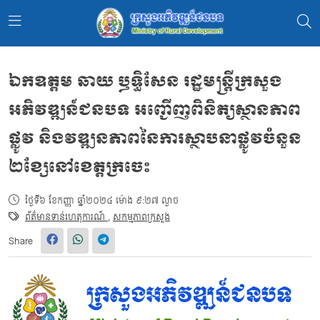
ឯកឧត្តម ឆាយ ឫទ្ធិសែន រដ្ឋមន្ត្រីក្រសួង
អភិវឌ្ឍន៍ជនបទ អញ្ជើញពិនិត្យស្ថានភាព
ផ្លូវ និងវឌ្ឍនភាពនៃការស្ថាបនាផ្លូវចំនួន
២ខ្សែនៅខេត្តក្រចេះ
ថ្ងៃទី៦ ខែកញ្ញា ឆ្នាំ២០២៤ ម៉ោង ៩:២៧ ល្ងាច
ព័ត៌មានទាន់ហេតុការណ៍
,
សកម្មភាពក្រសួង
Share