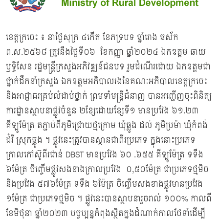
ខេត្តក្រចេះ ៖ នាថ្ងៃសុក្រ ៤កើត ខែភទ្របទ ឆ្នាំរោង ឆស័ក
ព.ស.២៥៦៨ ត្រូវនឹងថ្ងៃទី០៦ ខែកញ្ញា ឆ្នាំ២០២៤ ឯកឧត្តម ឆាយ
ឫទ្ធិសែន រដ្ឋមន្ត្រីក្រសួងអភិវឌ្ឍន៍ជនបទ រួមដំណើរដោយ ឯកឧត្ដមជា
ថ្នាក់ដឹកនាំក្រសួង ឯកឧត្តមអភិបាលរងនៃគណៈអភិបាលខេត្តក្រចេះ
និងអាជ្ញាធរគ្រប់លំដាប់ថ្នាក់ ព្រមទាំមន្រ្ដីជំនាញ បានអញ្ជើញចុះពិនិត្យ
ការដ្ឋានស្ថាបនាផ្លូវចំនួន ២ខ្សែដោយខ្សែទី១ មានប្រវែង ៦១.២៣
គីឡូម៉ែត្រ តភ្ជាប់ពីភូមិជ្រោយថ្មក្រោម ឃុំឆ្លូង ដល់ ភូមិប្រម៉ា ឃុំកំពង់
ដំរី ស្រុកឆ្លូង ។ ផ្លូវនេះត្រូវបានស្ថានជាពីរប្រភេទ ក្នុងនោះប្រភេទ
ក្រាលកៅស៊ូពីរជាន់ DBST មានប្រវែង ៦០ .៦៥៥ គីឡូម៉ែត្រ ទទឹង
៦ម៉ែត្រ ចិញ្ចើមផ្លូវសងខាងក្រាលប្រវែង ០,៥០ម៉ែត្រ ជាប្រភេទថ្មមិច
និងប្រវែង ៥៧៦ម៉ែត្រ ទទឹង ៦ម៉ែត្រ ចិញ្ចើមសងខាងផ្លូវមានប្រវែង
១ម៉ែត្រ ជាប្រភេទថ្មមិច ។ ផ្លូវនេះបានស្ថាបនារួចរាល់ ១០០% កាលពី
ខែមិថុនា ឆ្នាំ២០២៣ បច្ចុប្បន្នកំពុងស្ថិតក្នុងដំណាក់កាលថែទាំដើម្បី