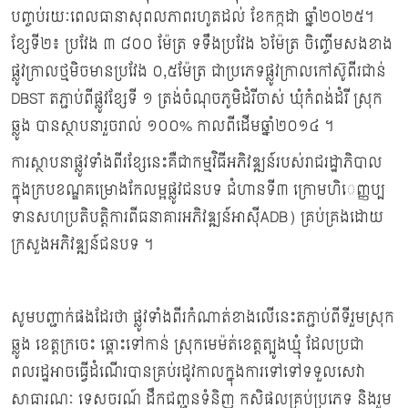
បញ្ចប់រយៈពេលធានាសុពលភាពរហូតដល់ ខែកក្កដា ឆ្នាំ២០២៥។
ខ្សែទី២៖ ប្រវែង ៣ ៨០០ ម៉ែត្រ ទទឹងប្រវែង ៦ម៉ែត្រ ចិញ្ចើមសងខាង
ផ្លូវក្រាលថ្មមិចមានប្រវែង ០,៥ម៉ែត្រ ជាប្រភេទផ្លូវក្រាលកៅស៊ូពីរជាន់
DBST តភ្ជាប់ពីផ្លូវខ្សែទី ១ ត្រង់ចំណុចភូមិដំរីចាស់ ឃុំកំពង់ដំរី ស្រុក
ឆ្លូង បានស្ថាបនារួចរាល់ ១០០% កាលពីដើមឆ្នាំ២០១៤ ។
ការស្ថាបនាផ្លូវទាំងពីរខ្សែនេះគឺជាកម្មវិធីអភិវឌ្ឍន៍របស់រាជរដ្ឋាភិបាល
ក្នុងក្របខណ្ឌគម្រោងកែលម្អផ្លូវជនបទ ជំហានទី៣ ក្រោមហិេញ្ញប្ប
ទានសហប្រតិបត្តិការពីធនាគារអភិវឌ្ឍន៍អាស៊ីADB) គ្រប់គ្រងដោយ
ក្រសួងអភិវឌ្ឍន៍ជនបទ ។
សូមបញ្ជាក់ផងដែរថា ផ្លូវទាំងពីរកំណាត់ខាងលើនេះតភ្ជាប់ពីទីរួមស្រុក
ឆ្លូង ខេត្តក្រចេះ ឆ្ពោះទៅកាន់ ស្រុកមេម៉ត់ខេត្តត្បូងឃ្មុំ ដែលប្រជា
ពលរដ្ឋអាចធ្វើដំណើរបានគ្រប់រដូវកាលក្នុងការទៅទៅទទួលសេវា
សាធារណៈ ទេសចរណ៍ ដឹកជញ្ជូនទំនិញ កសិផលគ្រប់ប្រភេទ និងរួម