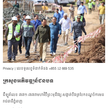
Privacy
| លេខទូរសព្ទទំនាក់ទំនង
+855 12 669 535
ក្រសួងអភិវឌ្ឍន៍ជនបទ
ដីឡូត៍លេខ ៧៧១-៧៧៣មហាវិថីព្រះមុនីវង្ស សង្កាត់បឹងត្របែកខណ្ឌចំការមន
រាជធានីភ្នំពេញ