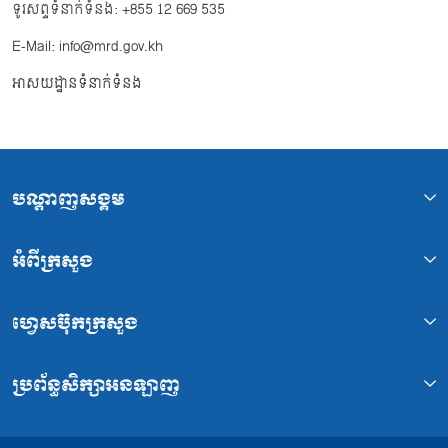
ទូរសព្ទទំនាក់ទំនង: +855 12 669 535
E-Mail: info@mrd.gov.kh
អាសយដ្ឋានទំនាក់ទំនង
បណ្ដាញសង្គម
អំពីក្រសួង
ហ្វេសប៊ុកក្រសួង
ប្រព័ន្ធសិក្សាអនឡាញ