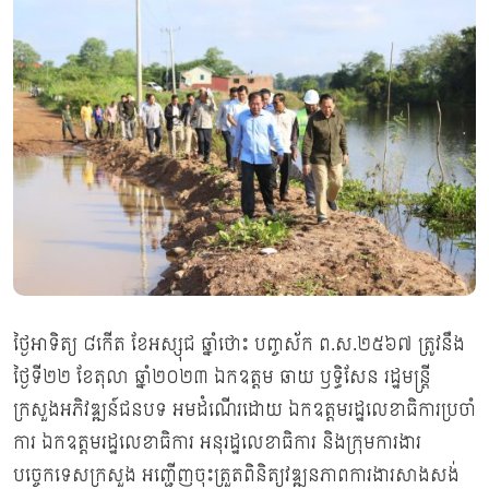
ថ្ងៃអាទិត្យ ៨កើត ខែអស្សុជ ឆ្នាំថោះ បញ្ចស័ក ព.ស.២៥៦៧ ត្រូវនឹង
ថ្ងៃទី២២ ខែតុលា ឆ្នាំ២០២៣ ឯកឧត្តម ឆាយ ឫទ្ធិសែន រដ្ឋមន្ត្រី
ក្រសួងអភិវឌ្ឍន៍ជនបទ អមដំណើរដោយ ឯកឧត្តមរដ្ឋលេខាធិការប្រចាំ
ការ ឯកឧត្តមរដ្ឋលេខាធិការ អនុរដ្ឋលេខាធិការ និងក្រុមការងារ
បច្ចេកទេសក្រសួង អញ្ជើញចុះត្រួតពិនិត្យវឌ្ឍនភាពការងារសាងសង់