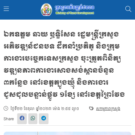
ឯកឧត្តម ឆាយ ឫទ្ធិសែន រដ្ឋមន្ត្រីក្រសួង
អភិវឌ្ឍន៍ជនបទ ដឹកនាំប្រតិភូ និងក្រុម
ការងារបច្ចេកទេសក្រសួង ចុះត្រួតពិនិត្យ
វឌ្ឍនភាពការងារសាងសង់ស្ពានចំនួន
៣កន្លែង នៅខេត្តត្បូងឃ្មុំ និងការងារ
ជួសជុលបន្ទាន់ផ្លូវ ១ខ្សែ នៅខេត្តព្រៃវែង
ថ្ងៃទី២២ ខែតុលា ឆ្នាំ២០២៣ ម៉ោង ២:៥៥ ល្ងាច
សកម្មភាពក្រសួង
Share