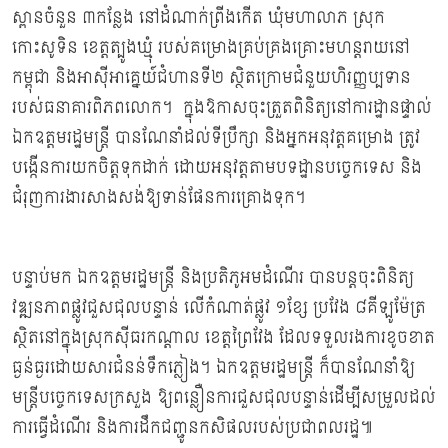
ស្ពានចំនួន ៣កន្លែង នៅដំណាក់ព្រីងកើត ឃុំមហាលាភ ស្រុក
កោះសូទិន ខេត្តត្បូងឃ្មុំ របស់គម្រោងគ្រប់គ្រងគ្រោះមហន្តរាយនៅ
កម្ពុជា និងអាស៊ីអាគ្នេយ៍ជំហានទី២ ស្ថិតក្រោមជំនួយហិរញ្ញប្បទាន
របស់ធនាគារពិភពលោក។ ក្នុងឱកាសចុះត្រួតពិនិត្យនៅការដ្ឋានផ្ទាល់
ឯកឧត្តមរដ្ឋមន្ត្រី បានណែនាំដល់ទីប្រឹក្សា និងអ្នកអនុវត្តគម្រោង ត្រូវ
បង្កើនការយកចិត្តទុកដាក់ ដោយអនុវត្តតាមបទដ្ឋានបច្ចេកទេស និង
ជំរុញការងារសាងសង់ឱ្យទាន់ផែនការគ្រោងទុក។
បន្ទាប់មក ឯកឧត្តមរដ្ឋមន្ត្រី និងប្រតិភូអមដំណើរ បានបន្តចុះពិនិត្យ
វឌ្ឍនភាពផ្លូវជួសជុលបន្ទាន់ លើកំណាត់ផ្លូវ ១ខ្សែ ប្រវែង ៨គីឡូម៉ែត្រ
ស្ថិតនៅក្នុងស្រុកស៊ីធរកណ្តាល ខេត្តព្រៃវែង ដែលទទួលរងការខូចខាត
ធ្ងន់ធ្ងរដោយសារជំនន់ទឹកភ្លៀង។ ឯកឧត្តមរដ្ឋមន្ត្រី ក៏បានណែនាំឱ្យ
មន្ត្រីបច្ចេកទេសក្រសួង ឱ្យពន្លឿនការជួសជុលបន្ទាន់ដើម្បីសម្រួលដល់
ការធ្វើដំណើរ និងការដឹកជញ្ជូនកសិផលរបស់ប្រជាពលរដ្ឋ៕