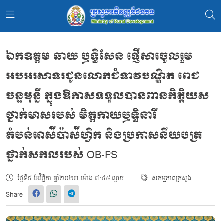
ឯកឧត្តម ឆាយ ឫទ្ធិសែន ផ្ញើសារចូលរួម
អបអរសាទរជូនលោកជំទាវបណ្ឌិត ពេជ
ចន្ទមុន្នី ក្នុងឱកាសទទួលបានពានកិត្តិយស
ថ្នាក់មាសរបស់ មិត្តកាយឫទ្ធិនារី
តំបន់អាស៉ីប៉ាស៉ីហ្វិក និងប្រកាសនីយបត្រ
ថ្នាក់សកលរបស់ OB-PS
ថ្ងៃទី៥ ខែវិច្ឆិកា ឆ្នាំ២០២៣ ម៉ោង ៧:៤៥ ល្ងាច
សកម្មភាពក្រសួង
Share